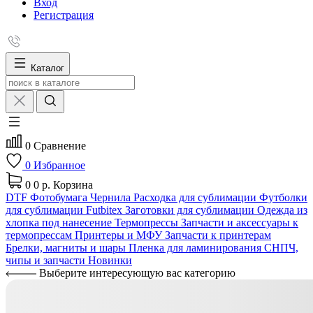
Вход
Регистрация
Каталог
0
Сравнение
0
Избранное
0
0 р.
Корзина
DTF
Фотобумага
Чернила
Расходка для сублимации
Футболки
для сублимации Futbitex
Заготовки для сублимации
Одежда из
хлопка под нанесение
Термопрессы
Запчасти и аксессуары к
термопрессам
Принтеры и МФУ
Запчасти к принтерам
Брелки, магниты и шары
Пленка для ламинирования
СНПЧ,
чипы и запчасти
Новинки
Выберите интересующую вас категорию