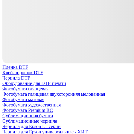
Пленка DTF
Клей-порошок DTF
Чернила DTF
Оборудование для DTF-печати
Фотобумага глянцевая
Фотобумага глянцевая двухсторонняя мелованная
Фотобумага матовая
Фотобумага художественная
Фотобумага Premium RC
Сублимационная бумага
Сублимационные чернила
Чернила для Epson L - серии
Чернила для Epson универсальные - ХИТ