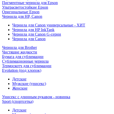
Пигментные чернила для Epson
Ультрасветостойкие Epson
Оригинальные Epson
Чернила для HP, Canon
Чернила для Canon универсальные - ХИТ
Чернила для HP InkTank
Чернила для Canon G-серии
Чернила для Canon
Чернила для Brother
Чистящие жидкости
Бумага для сублимации
Сублимационные чернила
Термоскотч для сублимации
Evolution (под хлопок)
Детские
Мужские (унисекс)
Женские
Унисекс с длинным рукавом - новинка
Sport (спортсетка)
Детские