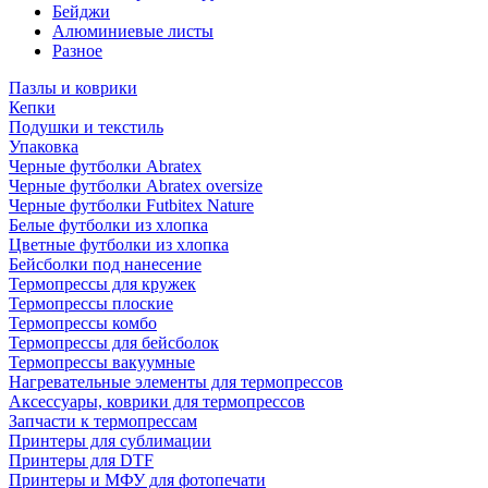
Бейджи
Алюминиевые листы
Разное
Пазлы и коврики
Кепки
Подушки и текстиль
Упаковка
Черные футболки Abratex
Черные футболки Abratex oversize
Черные футболки Futbitex Nature
Белые футболки из хлопка
Цветные футболки из хлопка
Бейсболки под нанесение
Термопрессы для кружек
Термопрессы плоские
Термопрессы комбо
Термопрессы для бейсболок
Термопрессы вакуумные
Нагревательные элементы для термопрессов
Аксессуары, коврики для термопрессов
Запчасти к термопрессам
Принтеры для сублимации
Принтеры для DTF
Принтеры и МФУ для фотопечати