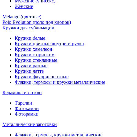
Мужские (унисекс)
Женские
Melange (цветные)
Polo Evolution (поло под хлопок)
Кружки для сублимации
Кружки белые
Кружки цветные внутри и ручка
Кружки хамелеон
Кружки c принтом
Кружки стеклянные
Кружки разные
Кружки латте
Кружки флуорисцентные
Фляжки, термосы и кружки металлические
Керамика и стекло
Тарелки
Фотокамни
Фоторамки
Металлические заготовки
Фляжки, термосы, кружки металлические