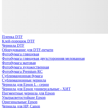
Пленка DTF
Клей-порошок DTF
Чернила DTF
Оборудование для DTF-печати
Фотобумага глянцевая
Фотобумага глянцевая двухсторонняя мелованная
Фотобумага матовая
Фотобумага художественная
Фотобумага Premium RC
Сублимационная бумага
Сублимационные чернила
Чернила для Epson L - серии
Чернила для Epson универсальные - ХИТ
Пигментные чернила для Epson
Ультрасветостойкие Epson
Оригинальные Epson
Чернила для HP, Canon