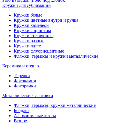
Polo Evolution (поло под хлопок)
Кружки для сублимации
Кружки белые
Кружки цветные внутри и ручка
Кружки хамелеон
Кружки c принтом
Кружки стеклянные
Кружки разные
Кружки латте
Кружки флуорисцентные
Фляжки, термосы и кружки металлические
Керамика и стекло
Тарелки
Фотокамни
Фоторамки
Металлические заготовки
Фляжки, термосы, кружки металлические
Бейджи
Алюминиевые листы
Разное