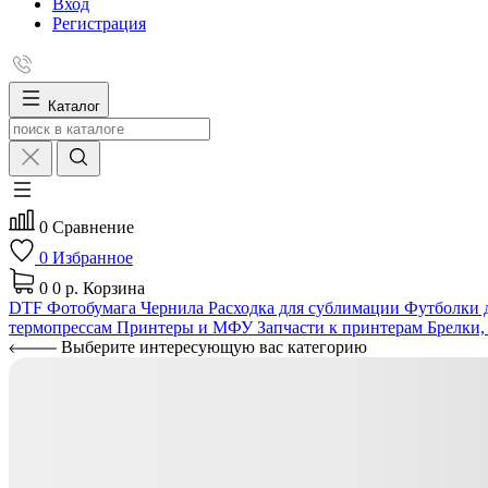
Вход
Регистрация
Каталог
0
Сравнение
0
Избранное
0
0 р.
Корзина
DTF
Фотобумага
Чернила
Расходка для сублимации
Футболки д
термопрессам
Принтеры и МФУ
Запчасти к принтерам
Брелки,
Выберите интересующую вас категорию