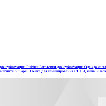
ля сублимации Futbitex
Заготовки для сублимации
Одежда из хл
 магниты и шары
Пленка для ламинирования
СНПЧ, чипы и зап