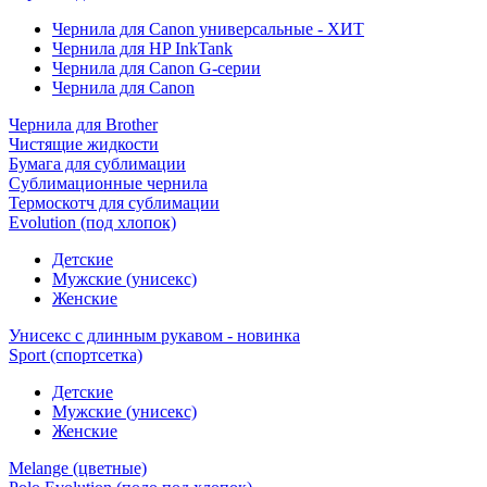
Чернила для Canon универсальные - ХИТ
Чернила для HP InkTank
Чернила для Canon G-серии
Чернила для Canon
Чернила для Brother
Чистящие жидкости
Бумага для сублимации
Сублимационные чернила
Термоскотч для сублимации
Evolution (под хлопок)
Детские
Мужские (унисекс)
Женские
Унисекс с длинным рукавом - новинка
Sport (спортсетка)
Детские
Мужские (унисекс)
Женские
Melange (цветные)