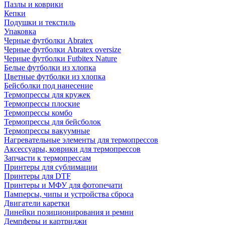
Пазлы и коврики
Кепки
Подушки и текстиль
Упаковка
Черные футболки Abratex
Черные футболки Abratex oversize
Черные футболки Futbitex Nature
Белые футболки из хлопка
Цветные футболки из хлопка
Бейсболки под нанесение
Термопрессы для кружек
Термопрессы плоские
Термопрессы комбо
Термопрессы для бейсболок
Термопрессы вакуумные
Нагревательные элементы для термопрессов
Аксессуары, коврики для термопрессов
Запчасти к термопрессам
Принтеры для сублимации
Принтеры для DTF
Принтеры и МФУ для фотопечати
Памперсы, чипы и устройства сброса
Двигатели каретки
Линейки позиционирования и ремни
Демпферы и картриджи