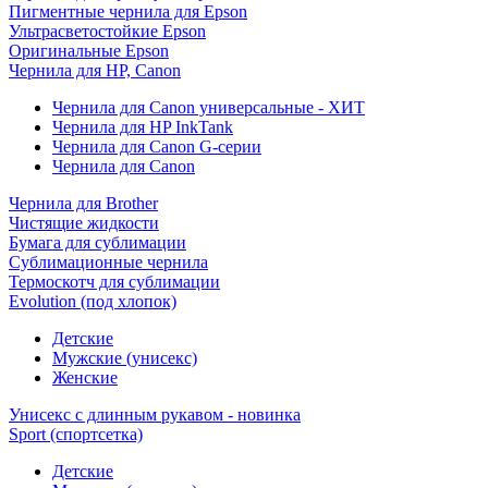
Пигментные чернила для Epson
Ультрасветостойкие Epson
Оригинальные Epson
Чернила для HP, Canon
Чернила для Canon универсальные - ХИТ
Чернила для HP InkTank
Чернила для Canon G-серии
Чернила для Canon
Чернила для Brother
Чистящие жидкости
Бумага для сублимации
Сублимационные чернила
Термоскотч для сублимации
Evolution (под хлопок)
Детские
Мужские (унисекс)
Женские
Унисекс с длинным рукавом - новинка
Sport (спортсетка)
Детские