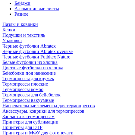
Бейджи
Алюминиевые листы
Разное
Пазлы и коврики
Кепки
Подушки и текстиль
Упаковка
Черные футболки Abratex
Черные футболки Abratex oversize
Черные футболки Futbitex Nature
Белые футболки из хлопка
Цветные футболки из хлопка
Бейсболки под нанесение
Термопрессы для кружек
Термопрессы плоские
Термопрессы комбо
Термопрессы для бейсболок
Термопрессы вакуумные
Нагревательные элементы для термопрессов
Аксессуары, коврики для термопрессов
Запчасти к термопрессам
Принтеры для сублимации
Принтеры для DTF
Принтеры и МФУ для фотопечати