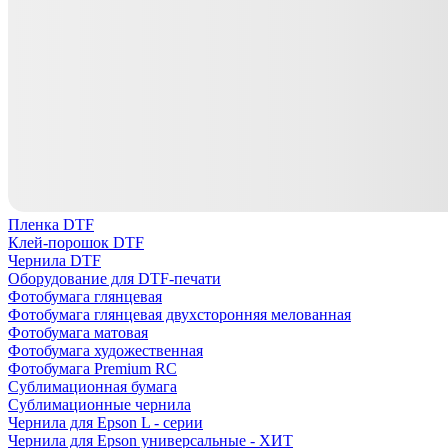
Пленка DTF
Клей-порошок DTF
Чернила DTF
Оборудование для DTF-печати
Фотобумага глянцевая
Фотобумага глянцевая двухсторонняя мелованная
Фотобумага матовая
Фотобумага художественная
Фотобумага Premium RC
Сублимационная бумага
Сублимационные чернила
Чернила для Epson L - серии
Чернила для Epson универсальные - ХИТ