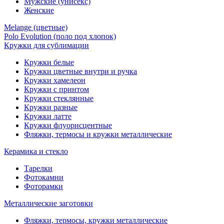
Мужские (унисекс)
Женские
Melange (цветные)
Polo Evolution (поло под хлопок)
Кружки для сублимации
Кружки белые
Кружки цветные внутри и ручка
Кружки хамелеон
Кружки c принтом
Кружки стеклянные
Кружки разные
Кружки латте
Кружки флуорисцентные
Фляжки, термосы и кружки металлические
Керамика и стекло
Тарелки
Фотокамни
Фоторамки
Металлические заготовки
Фляжки, термосы, кружки металлические