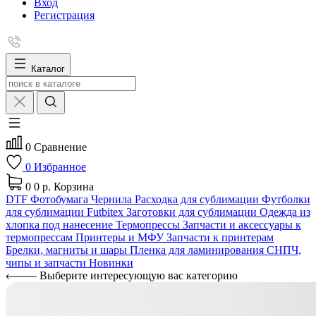
Вход
Регистрация
Каталог
0
Сравнение
0
Избранное
0
0 р.
Корзина
DTF
Фотобумага
Чернила
Расходка для сублимации
Футболки
для сублимации Futbitex
Заготовки для сублимации
Одежда из
хлопка под нанесение
Термопрессы
Запчасти и аксессуары к
термопрессам
Принтеры и МФУ
Запчасти к принтерам
Брелки, магниты и шары
Пленка для ламинирования
СНПЧ,
чипы и запчасти
Новинки
Выберите интересующую вас категорию