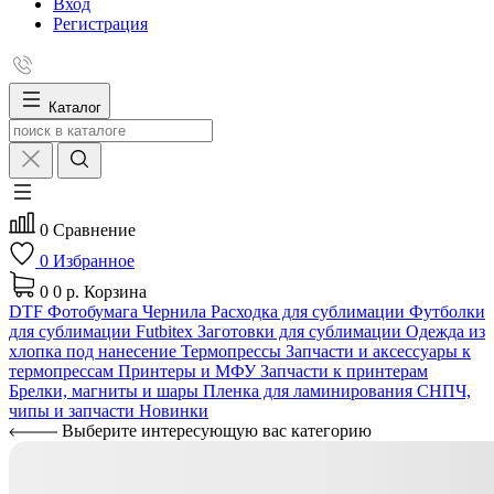
Вход
Регистрация
Каталог
0
Сравнение
0
Избранное
0
0 р.
Корзина
DTF
Фотобумага
Чернила
Расходка для сублимации
Футболки
для сублимации Futbitex
Заготовки для сублимации
Одежда из
хлопка под нанесение
Термопрессы
Запчасти и аксессуары к
термопрессам
Принтеры и МФУ
Запчасти к принтерам
Брелки, магниты и шары
Пленка для ламинирования
СНПЧ,
чипы и запчасти
Новинки
Выберите интересующую вас категорию