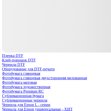
Пленка DTF
Клей-порошок DTF
Чернила DTF
Оборудование для DTF-печати
Фотобумага глянцевая
Фотобумага глянцевая двухсторонняя мелованная
Фотобумага матовая
Фотобумага художественная
Фотобумага Premium RC
Сублимационная бумага
Сублимационные чернила
Чернила для Epson L - серии
Чернила для Epson универсальные - ХИТ