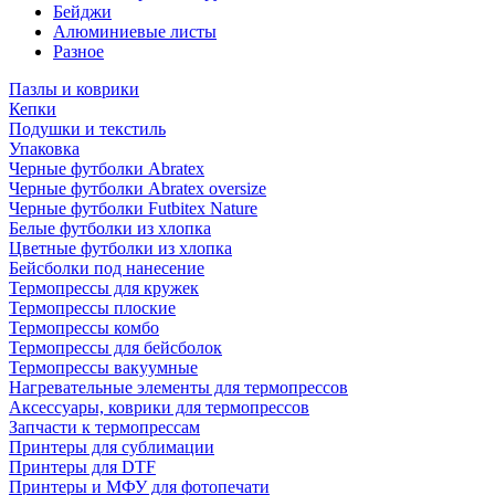
Бейджи
Алюминиевые листы
Разное
Пазлы и коврики
Кепки
Подушки и текстиль
Упаковка
Черные футболки Abratex
Черные футболки Abratex oversize
Черные футболки Futbitex Nature
Белые футболки из хлопка
Цветные футболки из хлопка
Бейсболки под нанесение
Термопрессы для кружек
Термопрессы плоские
Термопрессы комбо
Термопрессы для бейсболок
Термопрессы вакуумные
Нагревательные элементы для термопрессов
Аксессуары, коврики для термопрессов
Запчасти к термопрессам
Принтеры для сублимации
Принтеры для DTF
Принтеры и МФУ для фотопечати