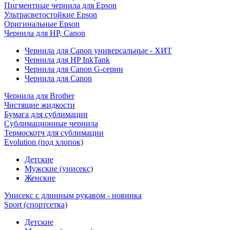
Пигментные чернила для Epson
Ультрасветостойкие Epson
Оригинальные Epson
Чернила для HP, Canon
Чернила для Canon универсальные - ХИТ
Чернила для HP InkTank
Чернила для Canon G-серии
Чернила для Canon
Чернила для Brother
Чистящие жидкости
Бумага для сублимации
Сублимационные чернила
Термоскотч для сублимации
Evolution (под хлопок)
Детские
Мужские (унисекс)
Женские
Унисекс с длинным рукавом - новинка
Sport (спортсетка)
Детские