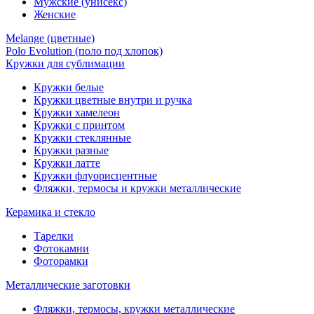
Мужские (унисекс)
Женские
Melange (цветные)
Polo Evolution (поло под хлопок)
Кружки для сублимации
Кружки белые
Кружки цветные внутри и ручка
Кружки хамелеон
Кружки c принтом
Кружки стеклянные
Кружки разные
Кружки латте
Кружки флуорисцентные
Фляжки, термосы и кружки металлические
Керамика и стекло
Тарелки
Фотокамни
Фоторамки
Металлические заготовки
Фляжки, термосы, кружки металлические