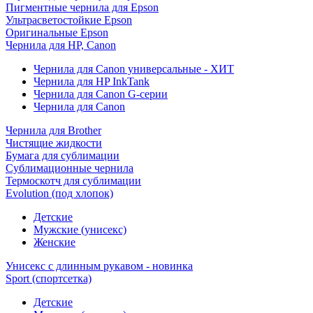
Пигментные чернила для Epson
Ультрасветостойкие Epson
Оригинальные Epson
Чернила для HP, Canon
Чернила для Canon универсальные - ХИТ
Чернила для HP InkTank
Чернила для Canon G-серии
Чернила для Canon
Чернила для Brother
Чистящие жидкости
Бумага для сублимации
Сублимационные чернила
Термоскотч для сублимации
Evolution (под хлопок)
Детские
Мужские (унисекс)
Женские
Унисекс с длинным рукавом - новинка
Sport (спортсетка)
Детские