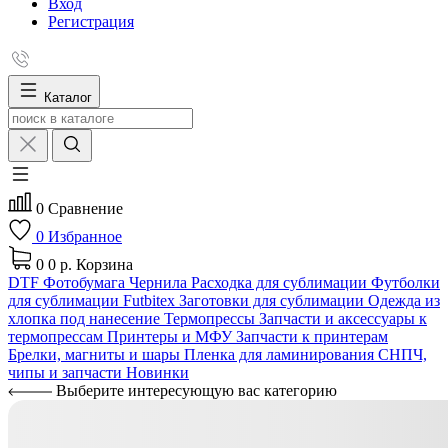
Вход
Регистрация
Каталог
0
Сравнение
0
Избранное
0
0 р.
Корзина
DTF
Фотобумага
Чернила
Расходка для сублимации
Футболки
для сублимации Futbitex
Заготовки для сублимации
Одежда из
хлопка под нанесение
Термопрессы
Запчасти и аксессуары к
термопрессам
Принтеры и МФУ
Запчасти к принтерам
Брелки, магниты и шары
Пленка для ламинирования
СНПЧ,
чипы и запчасти
Новинки
Выберите интересующую вас категорию