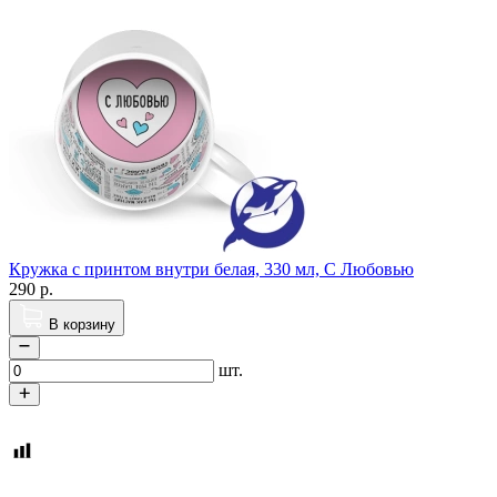
Кружка с принтом внутри белая, 330 мл, С Любовью
290
р.
В корзину
шт.