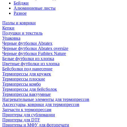
Бейджи
Алюминиевые листы
Разное
Пазлы и коврики
Кепки
Подушки и текстиль
Упаковка
Черные футболки Abratex
Черные футболки Abratex oversize
Черные футболки Futbitex Nature
Белые футболки из хлопка
Цветные футболки из хлопка
Бейсболки под нанесение
Термопрессы для кружек
Термопрессы плоские
Термопрессы комбо
Термопрессы для бейсболок
Термопрессы вакуумные
Нагревательные элементы для термопрессов
Аксессуары, коврики для термопрессов
Запчасти к термопрессам
Принтеры для сублимации
Принтеры для DTF
Принтеры и МФУ для фотопечати