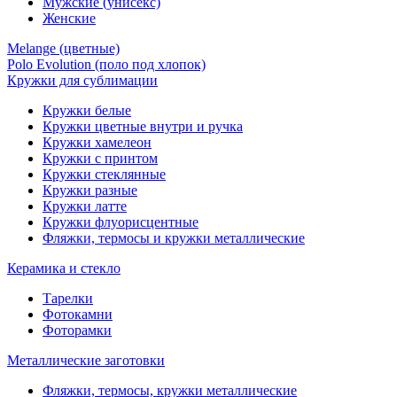
Мужские (унисекс)
Женские
Melange (цветные)
Polo Evolution (поло под хлопок)
Кружки для сублимации
Кружки белые
Кружки цветные внутри и ручка
Кружки хамелеон
Кружки c принтом
Кружки стеклянные
Кружки разные
Кружки латте
Кружки флуорисцентные
Фляжки, термосы и кружки металлические
Керамика и стекло
Тарелки
Фотокамни
Фоторамки
Металлические заготовки
Фляжки, термосы, кружки металлические