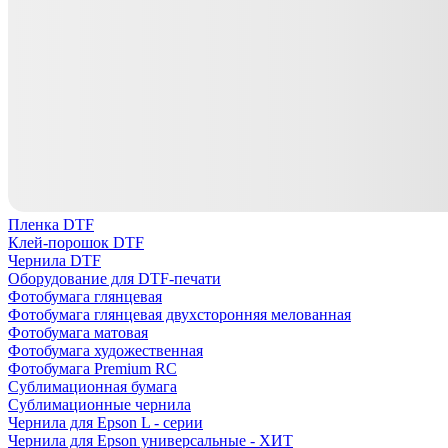
Пленка DTF
Клей-порошок DTF
Чернила DTF
Оборудование для DTF-печати
Фотобумага глянцевая
Фотобумага глянцевая двухсторонняя мелованная
Фотобумага матовая
Фотобумага художественная
Фотобумага Premium RC
Сублимационная бумага
Сублимационные чернила
Чернила для Epson L - серии
Чернила для Epson универсальные - ХИТ