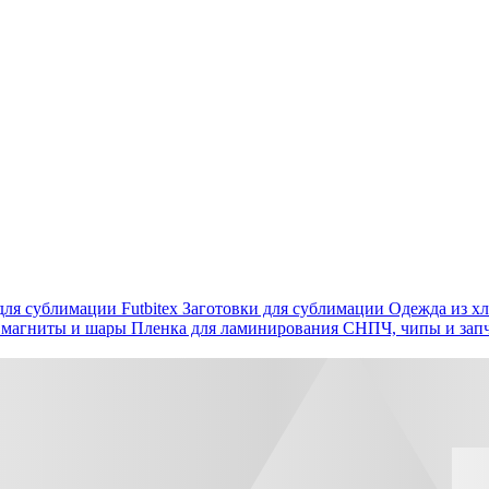
ля сублимации Futbitex
Заготовки для сублимации
Одежда из хл
 магниты и шары
Пленка для ламинирования
СНПЧ, чипы и зап