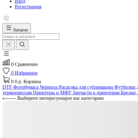
Вход
Регистрация
Каталог
0
Сравнение
0
Избранное
0
0 р.
Корзина
DTF
Фотобумага
Чернила
Расходка для сублимации
Футболки д
термопрессам
Принтеры и МФУ
Запчасти к принтерам
Брелки,
Выберите интересующую вас категорию