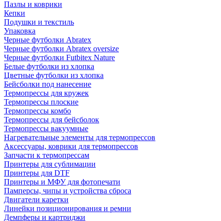
Пазлы и коврики
Кепки
Подушки и текстиль
Упаковка
Черные футболки Abratex
Черные футболки Abratex oversize
Черные футболки Futbitex Nature
Белые футболки из хлопка
Цветные футболки из хлопка
Бейсболки под нанесение
Термопрессы для кружек
Термопрессы плоские
Термопрессы комбо
Термопрессы для бейсболок
Термопрессы вакуумные
Нагревательные элементы для термопрессов
Аксессуары, коврики для термопрессов
Запчасти к термопрессам
Принтеры для сублимации
Принтеры для DTF
Принтеры и МФУ для фотопечати
Памперсы, чипы и устройства сброса
Двигатели каретки
Линейки позиционирования и ремни
Демпферы и картриджи