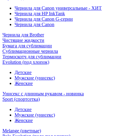
Чернила для Canon универсальные - ХИТ
Чернила для HP InkTank
Чернила для Canon G-серии
Чернила для Canon
Чернила для Brother
Чистящие жидкости
Бумага для сублимации
Сублимационные чернила
Термоскотч для сублимации
Evolution (под хлопок)
Детские
Мужские (унисекс)
Женские
Унисекс с длинным рукавом - новинка
Sport (спортсетка)
Детские
Мужские (унисекс)
Женские
Melange (цветные)