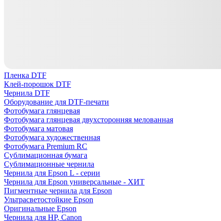
Пленка DTF
Клей-порошок DTF
Чернила DTF
Оборудование для DTF-печати
Фотобумага глянцевая
Фотобумага глянцевая двухсторонняя мелованная
Фотобумага матовая
Фотобумага художественная
Фотобумага Premium RC
Сублимационная бумага
Сублимационные чернила
Чернила для Epson L - серии
Чернила для Epson универсальные - ХИТ
Пигментные чернила для Epson
Ультрасветостойкие Epson
Оригинальные Epson
Чернила для HP, Canon