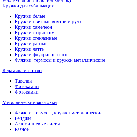
Polo Evolution (поло под хлопок)
Кружки для сублимации
Кружки белые
Кружки цветные внутри и ручка
Кружки хамелеон
Кружки c принтом
Кружки стеклянные
Кружки разные
Кружки латте
Кружки флуорисцентные
Фляжки, термосы и кружки металлические
Керамика и стекло
Тарелки
Фотокамни
Фоторамки
Металлические заготовки
Фляжки, термосы, кружки металлические
Бейджи
Алюминиевые листы
Разное