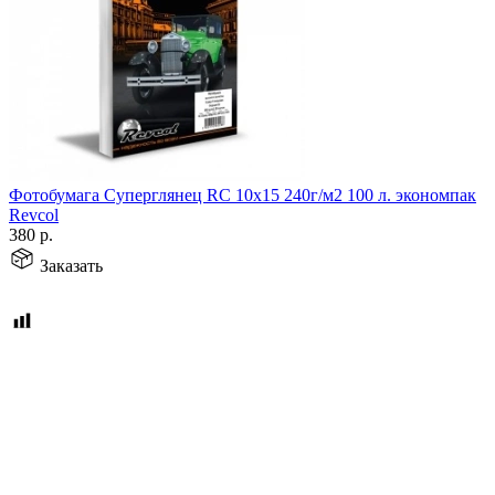
Фотобумага Суперглянец RC 10х15 240г/м2 100 л. экономпак
Revcol
380
р.
Заказать