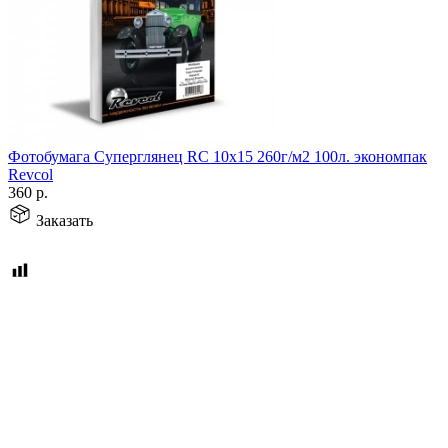
Фотобумага Суперглянец RC 10х15 260г/м2 100л. экономпак
Revcol
360
р.
Заказать