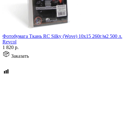
Фотобумага Ткань RC Silky (Wove) 10х15 260г/м2 500 л.
Revcol
1 820
р.
Заказать