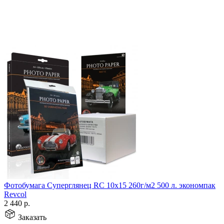
Фотобумага Суперглянец RC 10х15 260г/м2 500 л. экономпак
Revcol
2 440
р.
Заказать