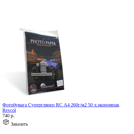
Фотобумага Суперглянец RC А4 260г/м2 50 л.экономпак
Revcol
740
р.
Заказать