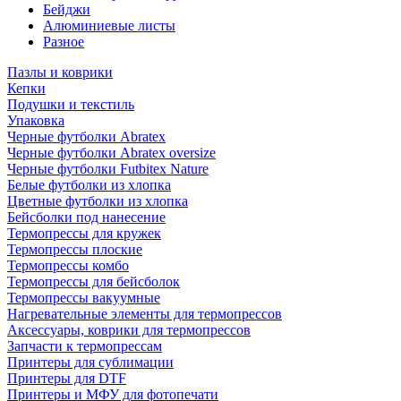
Бейджи
Алюминиевые листы
Разное
Пазлы и коврики
Кепки
Подушки и текстиль
Упаковка
Черные футболки Abratex
Черные футболки Abratex oversize
Черные футболки Futbitex Nature
Белые футболки из хлопка
Цветные футболки из хлопка
Бейсболки под нанесение
Термопрессы для кружек
Термопрессы плоские
Термопрессы комбо
Термопрессы для бейсболок
Термопрессы вакуумные
Нагревательные элементы для термопрессов
Аксессуары, коврики для термопрессов
Запчасти к термопрессам
Принтеры для сублимации
Принтеры для DTF
Принтеры и МФУ для фотопечати