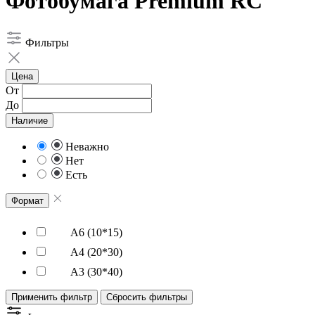
Фотобумага Premium RC
Фильтры
Цена
От
До
Наличие
Неважно
Нет
Есть
Формат
А6 (10*15)
А4 (20*30)
А3 (30*40)
Применить фильтр
Сбросить фильтры