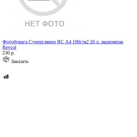
Фотобумага Суперглянец RC А4 190г/м2 20 л. экономпак
Revcol
230
р.
Заказать