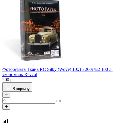
Фотобумага Ткань RC Silky (Wove) 10х15 260г/м2 100 л.
экономпак Revcol
500
р.
В корзину
шт.