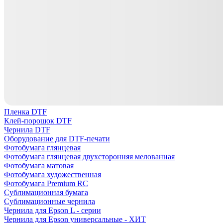
Пленка DTF
Клей-порошок DTF
Чернила DTF
Оборудование для DTF-печати
Фотобумага глянцевая
Фотобумага глянцевая двухсторонняя мелованная
Фотобумага матовая
Фотобумага художественная
Фотобумага Premium RC
Сублимационная бумага
Сублимационные чернила
Чернила для Epson L - серии
Чернила для Epson универсальные - ХИТ