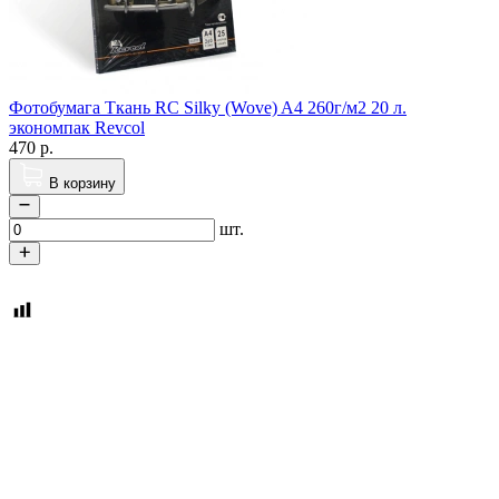
Фотобумага Ткань RC Silky (Wove) A4 260г/м2 20 л.
экономпак Revcol
470
р.
В корзину
шт.