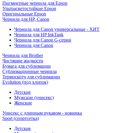
Пигментные чернила для Epson
Ультрасветостойкие Epson
Оригинальные Epson
Чернила для HP, Canon
Чернила для Canon универсальные - ХИТ
Чернила для HP InkTank
Чернила для Canon G-серии
Чернила для Canon
Чернила для Brother
Чистящие жидкости
Бумага для сублимации
Сублимационные чернила
Термоскотч для сублимации
Evolution (под хлопок)
Детские
Мужские (унисекс)
Женские
Унисекс с длинным рукавом - новинка
Sport (спортсетка)
Детские