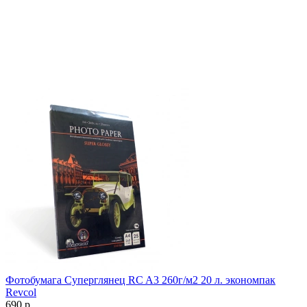
Фотобумага Суперглянец RC A3 260г/м2 20 л. экономпак
Revcol
690
р.