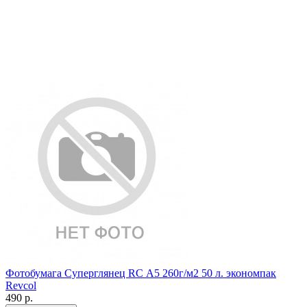
Фотобумага Суперглянец RC А5 260г/м2 50 л. экономпак
Revcol
490
р.