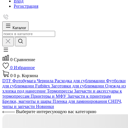
Вход
Регистрация
Каталог
0
Сравнение
0
Избранное
0
0 р.
Корзина
DTF
Фотобумага
Чернила
Расходка для сублимации
Футболки
для сублимации Futbitex
Заготовки для сублимации
Одежда из
хлопка под нанесение
Термопрессы
Запчасти и аксессуары к
термопрессам
Принтеры и МФУ
Запчасти к принтерам
Брелки, магниты и шары
Пленка для ламинирования
СНПЧ,
чипы и запчасти
Новинки
Выберите интересующую вас категорию