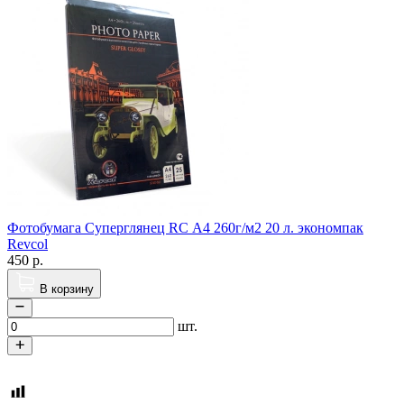
Фотобумага Суперглянец RC А4 260г/м2 20 л. экономпак
Revcol
450
р.
В корзину
шт.