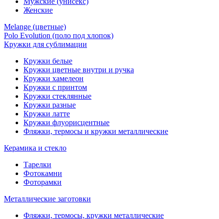
Мужские (унисекс)
Женские
Melange (цветные)
Polo Evolution (поло под хлопок)
Кружки для сублимации
Кружки белые
Кружки цветные внутри и ручка
Кружки хамелеон
Кружки c принтом
Кружки стеклянные
Кружки разные
Кружки латте
Кружки флуорисцентные
Фляжки, термосы и кружки металлические
Керамика и стекло
Тарелки
Фотокамни
Фоторамки
Металлические заготовки
Фляжки, термосы, кружки металлические