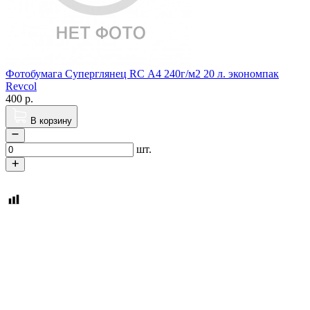
Фотобумага Суперглянец RC А4 240г/м2 20 л. экономпак
Revcol
400
р.
В корзину
шт.