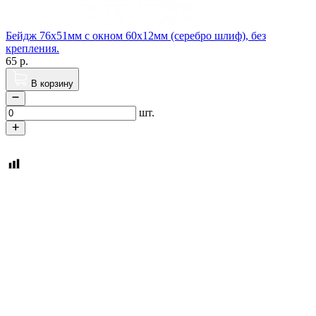
Бейдж 76х51мм с окном 60х12мм (серебро шлиф), без
крепления.
65
р.
В корзину
шт.