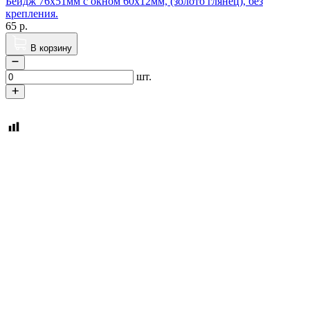
Бейдж 76х51мм с окном 60х12мм, (золото глянец), без
крепления.
65
р.
В корзину
шт.