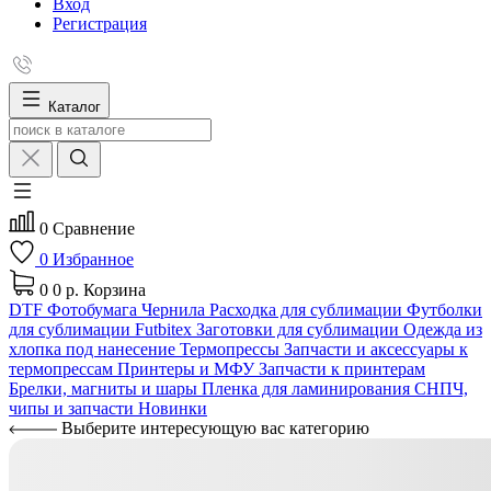
Вход
Регистрация
Каталог
0
Сравнение
0
Избранное
0
0 р.
Корзина
DTF
Фотобумага
Чернила
Расходка для сублимации
Футболки
для сублимации Futbitex
Заготовки для сублимации
Одежда из
хлопка под нанесение
Термопрессы
Запчасти и аксессуары к
термопрессам
Принтеры и МФУ
Запчасти к принтерам
Брелки, магниты и шары
Пленка для ламинирования
СНПЧ,
чипы и запчасти
Новинки
Выберите интересующую вас категорию