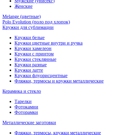
Мужские (унисекс)
Женские
Melange (цветные)
Polo Evolution (поло под хлопок)
Кружки для сублимации
Кружки белые
Кружки цветные внутри и ручка
Кружки хамелеон
Кружки c принтом
Кружки стеклянные
Кружки разные
Кружки латте
Кружки флуорисцентные
Фляжки, термосы и кружки металлические
Керамика и стекло
Тарелки
Фотокамни
Фоторамки
Металлические заготовки
Фляжки, термосы, кружки металлические