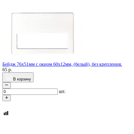
Бейдж 76х51мм с окном 60х12мм, (белый), без крепления.
65
р.
В корзину
шт.