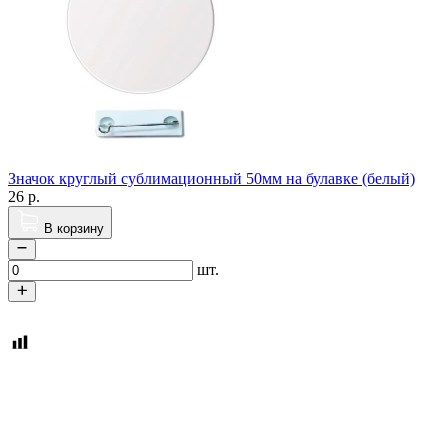
Значок круглый сублимационный 50мм на булавке (белый)
26
р.
В корзину
шт.