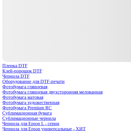
Пленка DTF
Клей-порошок DTF
Чернила DTF
Оборудование для DTF-печати
Фотобумага глянцевая
Фотобумага глянцевая двухсторонняя мелованная
Фотобумага матовая
Фотобумага художественная
Фотобумага Premium RC
Сублимационная бумага
Сублимационные чернила
Чернила для Epson L - серии
Чернила для Epson универсальные - ХИТ