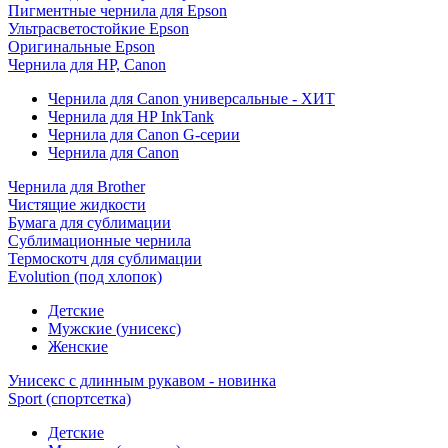
Пигментные чернила для Epson
Ультрасветостойкие Epson
Оригинальные Epson
Чернила для HP, Canon
Чернила для Canon универсальные - ХИТ
Чернила для HP InkTank
Чернила для Canon G-серии
Чернила для Canon
Чернила для Brother
Чистящие жидкости
Бумага для сублимации
Сублимационные чернила
Термоскотч для сублимации
Evolution (под хлопок)
Детские
Мужские (унисекс)
Женские
Унисекс с длинным рукавом - новинка
Sport (спортсетка)
Детские