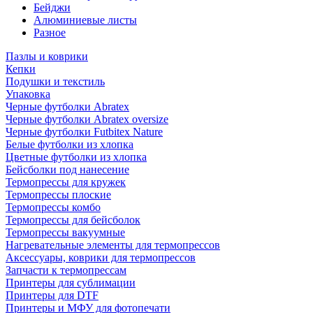
Бейджи
Алюминиевые листы
Разное
Пазлы и коврики
Кепки
Подушки и текстиль
Упаковка
Черные футболки Abratex
Черные футболки Abratex oversize
Черные футболки Futbitex Nature
Белые футболки из хлопка
Цветные футболки из хлопка
Бейсболки под нанесение
Термопрессы для кружек
Термопрессы плоские
Термопрессы комбо
Термопрессы для бейсболок
Термопрессы вакуумные
Нагревательные элементы для термопрессов
Аксессуары, коврики для термопрессов
Запчасти к термопрессам
Принтеры для сублимации
Принтеры для DTF
Принтеры и МФУ для фотопечати