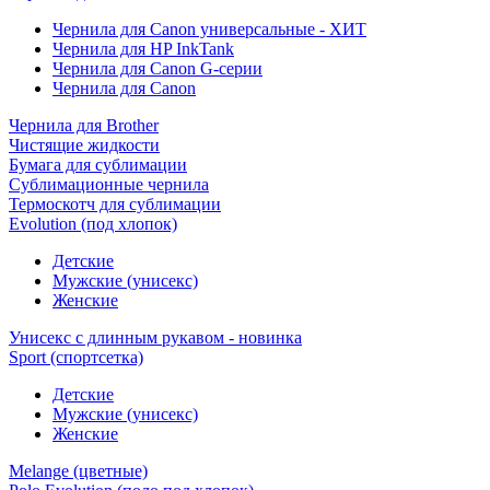
Чернила для Canon универсальные - ХИТ
Чернила для HP InkTank
Чернила для Canon G-серии
Чернила для Canon
Чернила для Brother
Чистящие жидкости
Бумага для сублимации
Сублимационные чернила
Термоскотч для сублимации
Evolution (под хлопок)
Детские
Мужские (унисекс)
Женские
Унисекс с длинным рукавом - новинка
Sport (спортсетка)
Детские
Мужские (унисекс)
Женские
Melange (цветные)