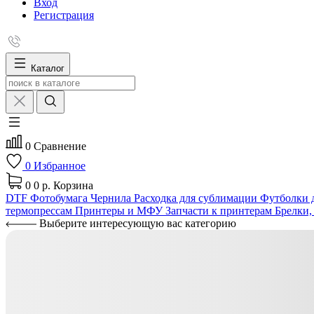
Вход
Регистрация
Каталог
0
Сравнение
0
Избранное
0
0 р.
Корзина
DTF
Фотобумага
Чернила
Расходка для сублимации
Футболки д
термопрессам
Принтеры и МФУ
Запчасти к принтерам
Брелки,
Выберите интересующую вас категорию