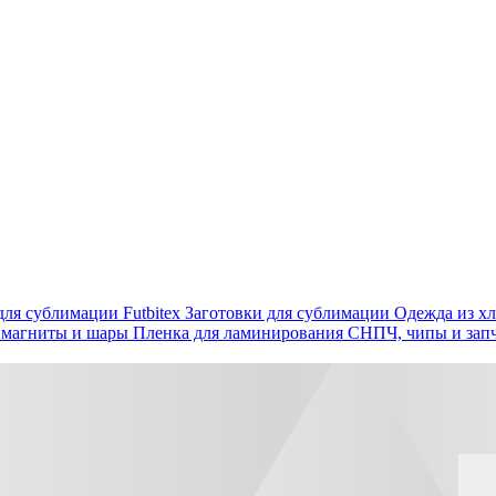
ля сублимации Futbitex
Заготовки для сублимации
Одежда из хл
 магниты и шары
Пленка для ламинирования
СНПЧ, чипы и зап