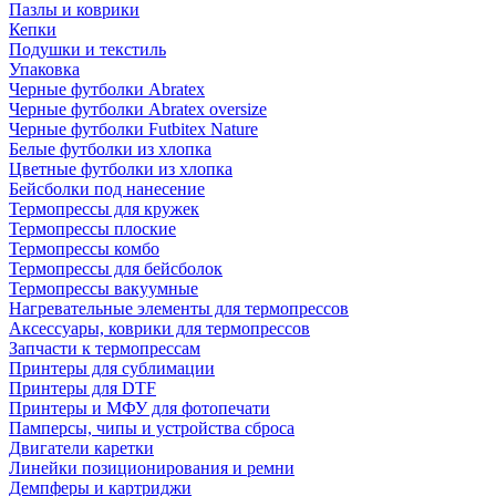
Пазлы и коврики
Кепки
Подушки и текстиль
Упаковка
Черные футболки Abratex
Черные футболки Abratex oversize
Черные футболки Futbitex Nature
Белые футболки из хлопка
Цветные футболки из хлопка
Бейсболки под нанесение
Термопрессы для кружек
Термопрессы плоские
Термопрессы комбо
Термопрессы для бейсболок
Термопрессы вакуумные
Нагревательные элементы для термопрессов
Аксессуары, коврики для термопрессов
Запчасти к термопрессам
Принтеры для сублимации
Принтеры для DTF
Принтеры и МФУ для фотопечати
Памперсы, чипы и устройства сброса
Двигатели каретки
Линейки позиционирования и ремни
Демпферы и картриджи