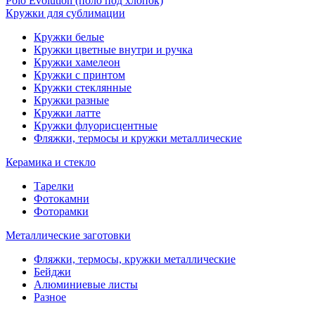
Polo Evolution (поло под хлопок)
Кружки для сублимации
Кружки белые
Кружки цветные внутри и ручка
Кружки хамелеон
Кружки c принтом
Кружки стеклянные
Кружки разные
Кружки латте
Кружки флуорисцентные
Фляжки, термосы и кружки металлические
Керамика и стекло
Тарелки
Фотокамни
Фоторамки
Металлические заготовки
Фляжки, термосы, кружки металлические
Бейджи
Алюминиевые листы
Разное