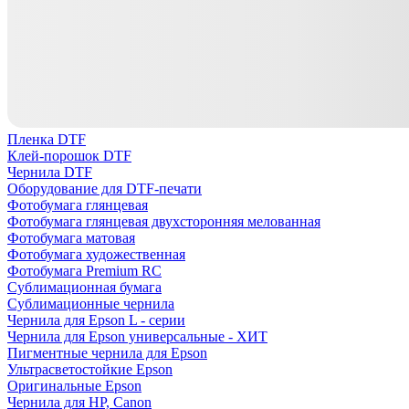
Пленка DTF
Клей-порошок DTF
Чернила DTF
Оборудование для DTF-печати
Фотобумага глянцевая
Фотобумага глянцевая двухсторонняя мелованная
Фотобумага матовая
Фотобумага художественная
Фотобумага Premium RC
Сублимационная бумага
Сублимационные чернила
Чернила для Epson L - серии
Чернила для Epson универсальные - ХИТ
Пигментные чернила для Epson
Ультрасветостойкие Epson
Оригинальные Epson
Чернила для HP, Canon