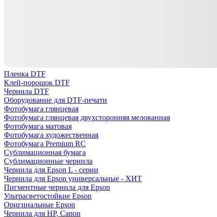
Пленка DTF
Клей-порошок DTF
Чернила DTF
Оборудование для DTF-печати
Фотобумага глянцевая
Фотобумага глянцевая двухсторонняя мелованная
Фотобумага матовая
Фотобумага художественная
Фотобумага Premium RC
Сублимационная бумага
Сублимационные чернила
Чернила для Epson L - серии
Чернила для Epson универсальные - ХИТ
Пигментные чернила для Epson
Ультрасветостойкие Epson
Оригинальные Epson
Чернила для HP, Canon