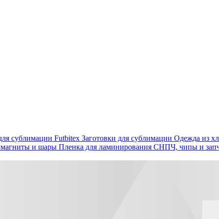
ля сублимации Futbitex
Заготовки для сублимации
Одежда из хл
 магниты и шары
Пленка для ламинирования
СНПЧ, чипы и зап