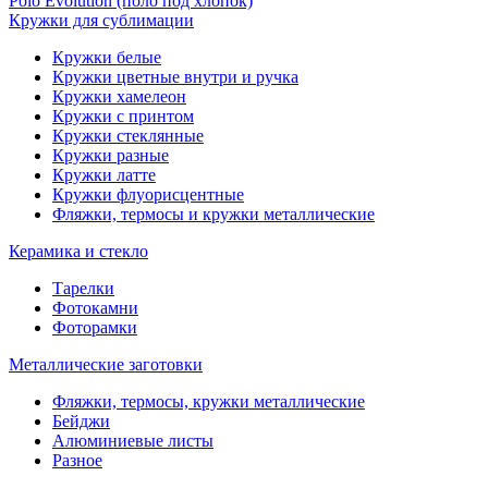
Polo Evolution (поло под хлопок)
Кружки для сублимации
Кружки белые
Кружки цветные внутри и ручка
Кружки хамелеон
Кружки c принтом
Кружки стеклянные
Кружки разные
Кружки латте
Кружки флуорисцентные
Фляжки, термосы и кружки металлические
Керамика и стекло
Тарелки
Фотокамни
Фоторамки
Металлические заготовки
Фляжки, термосы, кружки металлические
Бейджи
Алюминиевые листы
Разное