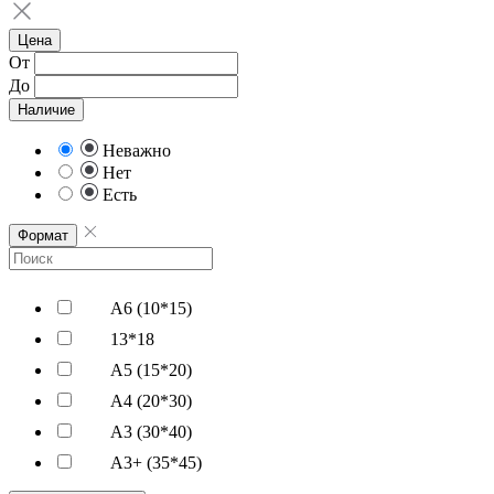
Цена
От
До
Наличие
Неважно
Нет
Есть
Формат
А6 (10*15)
13*18
А5 (15*20)
А4 (20*30)
А3 (30*40)
А3+ (35*45)