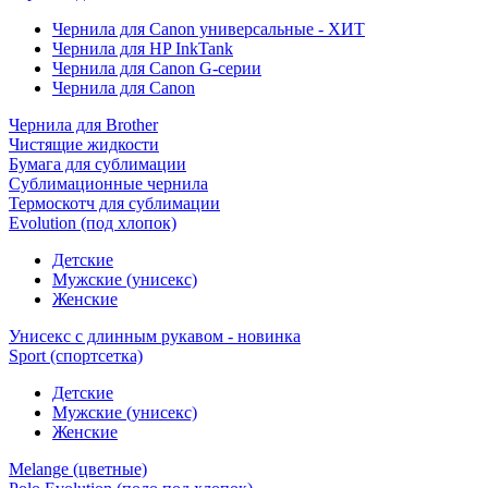
Чернила для Canon универсальные - ХИТ
Чернила для HP InkTank
Чернила для Canon G-серии
Чернила для Canon
Чернила для Brother
Чистящие жидкости
Бумага для сублимации
Сублимационные чернила
Термоскотч для сублимации
Evolution (под хлопок)
Детские
Мужские (унисекс)
Женские
Унисекс с длинным рукавом - новинка
Sport (спортсетка)
Детские
Мужские (унисекс)
Женские
Melange (цветные)