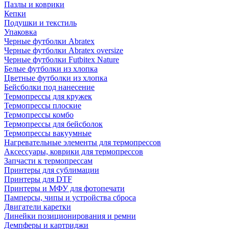
Пазлы и коврики
Кепки
Подушки и текстиль
Упаковка
Черные футболки Abratex
Черные футболки Abratex oversize
Черные футболки Futbitex Nature
Белые футболки из хлопка
Цветные футболки из хлопка
Бейсболки под нанесение
Термопрессы для кружек
Термопрессы плоские
Термопрессы комбо
Термопрессы для бейсболок
Термопрессы вакуумные
Нагревательные элементы для термопрессов
Аксессуары, коврики для термопрессов
Запчасти к термопрессам
Принтеры для сублимации
Принтеры для DTF
Принтеры и МФУ для фотопечати
Памперсы, чипы и устройства сброса
Двигатели каретки
Линейки позиционирования и ремни
Демпферы и картриджи