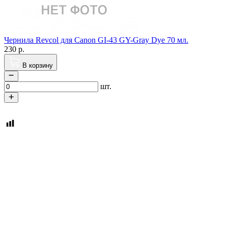
Чернила Revcol для Canon GI-43 GY-Gray Dye 70 мл.
230
р.
В корзину
шт.