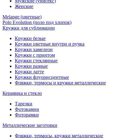
Мужские (унисекс)
Женские
Melange (цветные)
Polo Evolution (поло под хлопок)
Кружки для сублимации
Кружки белые
Кружки цветные внутри и ручка
Кружки хамелеон
Кружки c принтом
Кружки стеклянные
Кружки разные
Кружки латте
Кружки флуорисцентные
Фляжки, термосы и кружки металлические
Керамика и стекло
Тарелки
Фотокамни
Фоторамки
Металлические заготовки
Фляжки, термосы, кружки металлические