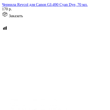
Чернила Revcol для Canon GI-490 Cyan Dye, 70 мл.
170
р.
Заказать