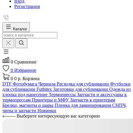
Вход
Регистрация
Каталог
0
Сравнение
0
Избранное
0
0 р.
Корзина
DTF
Фотобумага
Чернила
Расходка для сублимации
Футболки
для сублимации Futbitex
Заготовки для сублимации
Одежда из
хлопка под нанесение
Термопрессы
Запчасти и аксессуары к
термопрессам
Принтеры и МФУ
Запчасти к принтерам
Брелки, магниты и шары
Пленка для ламинирования
СНПЧ,
чипы и запчасти
Новинки
Выберите интересующую вас категорию