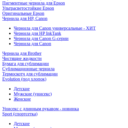
Пигментные чернила для Epson
Ультрасветостойкие Epson
Оригинальные Epson
Чернила для HP, Canon
Чернила для Canon универсальные - ХИТ
Чернила для HP InkTank
Чернила для Canon G-серии
Чернила для Canon
Чернила для Brother
Чистящие жидкости
Бумага для сублимации
Сублимационные чернила
Термоскотч для сублимации
Evolution (под хлопок)
Детские
Мужские (унисекс)
Женские
Унисекс с длинным рукавом - новинка
Sport (спортсетка)
Детские