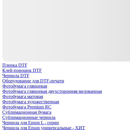
Пленка DTF
Клей-порошок DTF
Чернила DTF
Оборудование для DTF-печати
Фотобумага глянцевая
Фотобумага глянцевая двухсторонняя мелованная
Фотобумага матовая
Фотобумага художественная
Фотобумага Premium RC
Сублимационная бумага
Сублимационные чернила
Чернила для Epson L - серии
Чернила для Epson универсальные - ХИТ