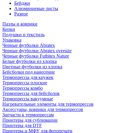
Бейджи
Алюминиевые листы
Разное
Пазлы и коврики
Кепки
Подушки и текстиль
Упаковка
Черные футболки Abratex
Черные футболки Abratex oversize
Черные футболки Futbitex Nature
Белые футболки из хлопка
Цветные футболки из хлопка
Бейсболки под нанесение
Термопрессы для кружек
Термопрессы плоские
Термопрессы комбо
Термопрессы для бейсболок
Термопрессы вакуумные
Нагревательные элементы для термопрессов
Аксессуары, коврики для термопрессов
Запчасти к термопрессам
Принтеры для сублимации
Принтеры для DTF
Принтеры и МФУ для фотопечати