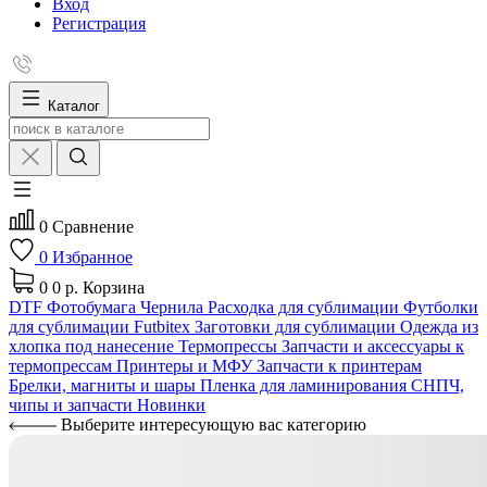
Вход
Регистрация
Каталог
0
Сравнение
0
Избранное
0
0 р.
Корзина
DTF
Фотобумага
Чернила
Расходка для сублимации
Футболки
для сублимации Futbitex
Заготовки для сублимации
Одежда из
хлопка под нанесение
Термопрессы
Запчасти и аксессуары к
термопрессам
Принтеры и МФУ
Запчасти к принтерам
Брелки, магниты и шары
Пленка для ламинирования
СНПЧ,
чипы и запчасти
Новинки
Выберите интересующую вас категорию