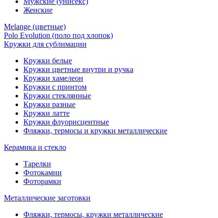
Мужские (унисекс)
Женские
Melange (цветные)
Polo Evolution (поло под хлопок)
Кружки для сублимации
Кружки белые
Кружки цветные внутри и ручка
Кружки хамелеон
Кружки c принтом
Кружки стеклянные
Кружки разные
Кружки латте
Кружки флуорисцентные
Фляжки, термосы и кружки металлические
Керамика и стекло
Тарелки
Фотокамни
Фоторамки
Металлические заготовки
Фляжки, термосы, кружки металлические