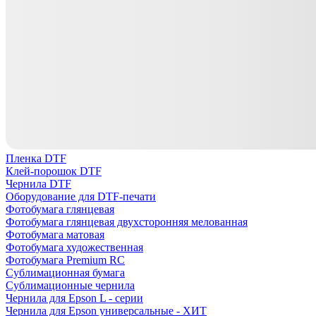
Пленка DTF
Клей-порошок DTF
Чернила DTF
Оборудование для DTF-печати
Фотобумага глянцевая
Фотобумага глянцевая двухсторонняя мелованная
Фотобумага матовая
Фотобумага художественная
Фотобумага Premium RC
Сублимационная бумага
Сублимационные чернила
Чернила для Epson L - серии
Чернила для Epson универсальные - ХИТ