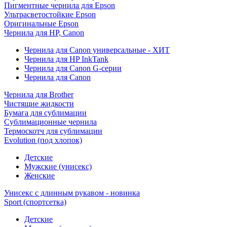
Пигментные чернила для Epson
Ультрасветостойкие Epson
Оригинальные Epson
Чернила для HP, Canon
Чернила для Canon универсальные - ХИТ
Чернила для HP InkTank
Чернила для Canon G-серии
Чернила для Canon
Чернила для Brother
Чистящие жидкости
Бумага для сублимации
Сублимационные чернила
Термоскотч для сублимации
Evolution (под хлопок)
Детские
Мужские (унисекс)
Женские
Унисекс с длинным рукавом - новинка
Sport (спортсетка)
Детские