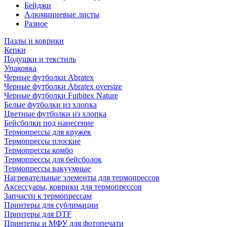
Бейджи
Алюминиевые листы
Разное
Пазлы и коврики
Кепки
Подушки и текстиль
Упаковка
Черные футболки Abratex
Черные футболки Abratex oversize
Черные футболки Futbitex Nature
Белые футболки из хлопка
Цветные футболки из хлопка
Бейсболки под нанесение
Термопрессы для кружек
Термопрессы плоские
Термопрессы комбо
Термопрессы для бейсболок
Термопрессы вакуумные
Нагревательные элементы для термопрессов
Аксессуары, коврики для термопрессов
Запчасти к термопрессам
Принтеры для сублимации
Принтеры для DTF
Принтеры и МФУ для фотопечати