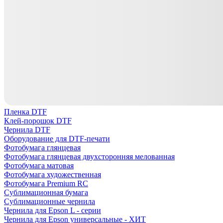
Пленка DTF
Клей-порошок DTF
Чернила DTF
Оборудование для DTF-печати
Фотобумага глянцевая
Фотобумага глянцевая двухсторонняя мелованная
Фотобумага матовая
Фотобумага художественная
Фотобумага Premium RC
Сублимационная бумага
Сублимационные чернила
Чернила для Epson L - серии
Чернила для Epson универсальные - ХИТ