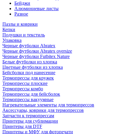
Бейджи
Алюминиевые листы
Разное
Пазлы и коврики
Кепки
Подушки и текстиль
Упаковка
Черные футболки Abratex
Черные футболки Abratex oversize
Черные футболки Futbitex Nature
Белые футболки из хлопка
Цветные футболки из хлопка
Бейсболки под нанесение
Термопрессы для кружек
Термопрессы плоские
Термопрессы комбо
Термопрессы для бейсболок
Термопрессы вакуумные
Нагревательные элементы для термопрессов
Аксессуары, коврики для термопрессов
Запчасти к термопрессам
Принтеры для сублимации
Принтеры для DTF
Принтеры и МФУ для фотопечати