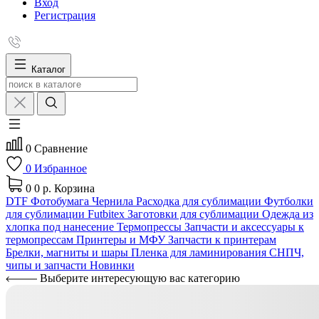
Вход
Регистрация
Каталог
0
Сравнение
0
Избранное
0
0 р.
Корзина
DTF
Фотобумага
Чернила
Расходка для сублимации
Футболки
для сублимации Futbitex
Заготовки для сублимации
Одежда из
хлопка под нанесение
Термопрессы
Запчасти и аксессуары к
термопрессам
Принтеры и МФУ
Запчасти к принтерам
Брелки, магниты и шары
Пленка для ламинирования
СНПЧ,
чипы и запчасти
Новинки
Выберите интересующую вас категорию