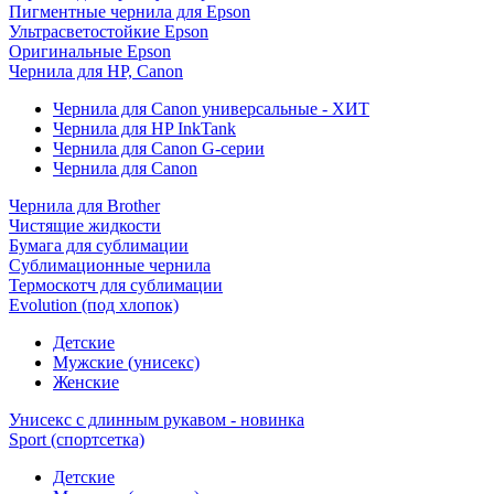
Пигментные чернила для Epson
Ультрасветостойкие Epson
Оригинальные Epson
Чернила для HP, Canon
Чернила для Canon универсальные - ХИТ
Чернила для HP InkTank
Чернила для Canon G-серии
Чернила для Canon
Чернила для Brother
Чистящие жидкости
Бумага для сублимации
Сублимационные чернила
Термоскотч для сублимации
Evolution (под хлопок)
Детские
Мужские (унисекс)
Женские
Унисекс с длинным рукавом - новинка
Sport (спортсетка)
Детские