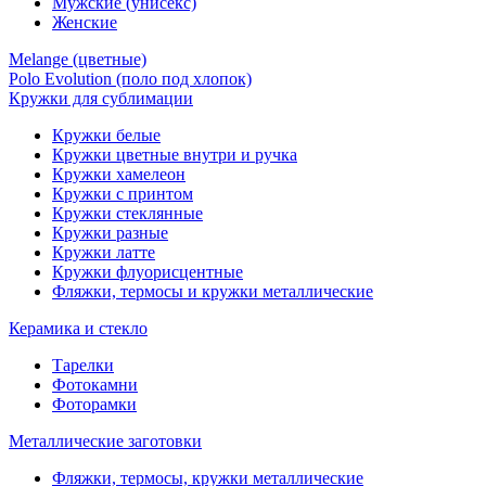
Мужские (унисекс)
Женские
Melange (цветные)
Polo Evolution (поло под хлопок)
Кружки для сублимации
Кружки белые
Кружки цветные внутри и ручка
Кружки хамелеон
Кружки c принтом
Кружки стеклянные
Кружки разные
Кружки латте
Кружки флуорисцентные
Фляжки, термосы и кружки металлические
Керамика и стекло
Тарелки
Фотокамни
Фоторамки
Металлические заготовки
Фляжки, термосы, кружки металлические