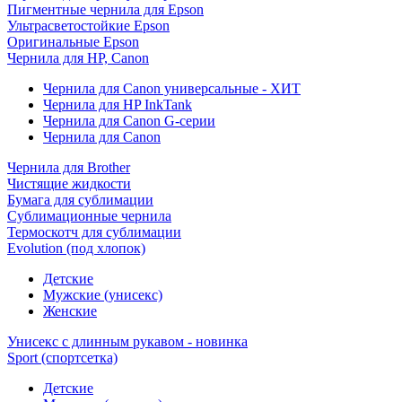
Пигментные чернила для Epson
Ультрасветостойкие Epson
Оригинальные Epson
Чернила для HP, Canon
Чернила для Canon универсальные - ХИТ
Чернила для HP InkTank
Чернила для Canon G-серии
Чернила для Canon
Чернила для Brother
Чистящие жидкости
Бумага для сублимации
Сублимационные чернила
Термоскотч для сублимации
Evolution (под хлопок)
Детские
Мужские (унисекс)
Женские
Унисекс с длинным рукавом - новинка
Sport (спортсетка)
Детские