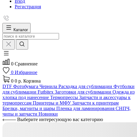
Вход
Регистрация
Каталог
0
Сравнение
0
Избранное
0
0 р.
Корзина
DTF
Фотобумага
Чернила
Расходка для сублимации
Футболки
для сублимации Futbitex
Заготовки для сублимации
Одежда из
хлопка под нанесение
Термопрессы
Запчасти и аксессуары к
термопрессам
Принтеры и МФУ
Запчасти к принтерам
Брелки, магниты и шары
Пленка для ламинирования
СНПЧ,
чипы и запчасти
Новинки
Выберите интересующую вас категорию