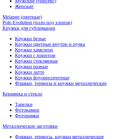
Мужские (унисекс)
Женские
Melange (цветные)
Polo Evolution (поло под хлопок)
Кружки для сублимации
Кружки белые
Кружки цветные внутри и ручка
Кружки хамелеон
Кружки c принтом
Кружки стеклянные
Кружки разные
Кружки латте
Кружки флуорисцентные
Фляжки, термосы и кружки металлические
Керамика и стекло
Тарелки
Фотокамни
Фоторамки
Металлические заготовки
Фляжки, термосы, кружки металлические