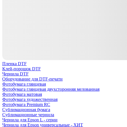
Пленка DTF
Клей-порошок DTF
Чернила DTF
Оборудование для DTF-печати
Фотобумага глянцевая
Фотобумага глянцевая двухсторонняя мелованная
Фотобумага матовая
Фотобумага художественная
Фотобумага Premium RC
Сублимационная бумага
Сублимационные чернила
Чернила для Epson L - серии
Чернила для Epson универсальные - ХИТ