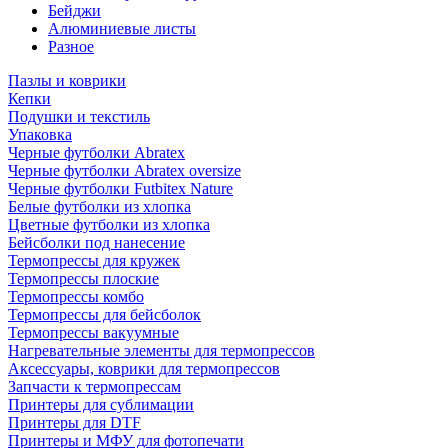
Бейджи
Алюминиевые листы
Разное
Пазлы и коврики
Кепки
Подушки и текстиль
Упаковка
Черные футболки Abratex
Черные футболки Abratex oversize
Черные футболки Futbitex Nature
Белые футболки из хлопка
Цветные футболки из хлопка
Бейсболки под нанесение
Термопрессы для кружек
Термопрессы плоские
Термопрессы комбо
Термопрессы для бейсболок
Термопрессы вакуумные
Нагревательные элементы для термопрессов
Аксессуары, коврики для термопрессов
Запчасти к термопрессам
Принтеры для сублимации
Принтеры для DTF
Принтеры и МФУ для фотопечати