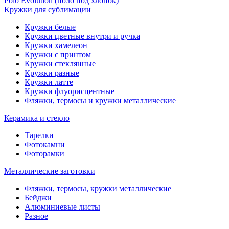
Polo Evolution (поло под хлопок)
Кружки для сублимации
Кружки белые
Кружки цветные внутри и ручка
Кружки хамелеон
Кружки c принтом
Кружки стеклянные
Кружки разные
Кружки латте
Кружки флуорисцентные
Фляжки, термосы и кружки металлические
Керамика и стекло
Тарелки
Фотокамни
Фоторамки
Металлические заготовки
Фляжки, термосы, кружки металлические
Бейджи
Алюминиевые листы
Разное