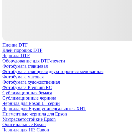
Пленка DTF
Клей-порошок DTF
Чернила DTF
Оборудование для DTF-печати
Фотобумага глянцевая
Фотобумага глянцевая двухсторонняя мелованная
Фотобумага матовая
Фотобумага художественная
Фотобумага Premium RC
Сублимационная бумага
Сублимационные чернила
Чернила для Epson L - серии
Чернила для Epson универсальные - ХИТ
Пигментные чернила для Epson
Ультрасветостойкие Epson
Оригинальные Epson
Чернила для HP, Canon