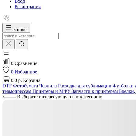
Вход
Регистрация
Каталог
0
Сравнение
0
Избранное
0
0 р.
Корзина
DTF
Фотобумага
Чернила
Расходка для сублимации
Футболки д
термопрессам
Принтеры и МФУ
Запчасти к принтерам
Брелки,
Выберите интересующую вас категорию