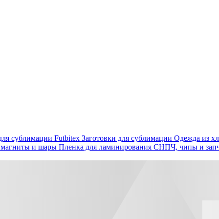
ля сублимации Futbitex
Заготовки для сублимации
Одежда из хл
 магниты и шары
Пленка для ламинирования
СНПЧ, чипы и зап