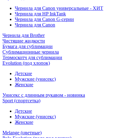
Чернила для Canon универсальные - ХИТ
Чернила для HP InkTank
Чернила для Canon G-серии
Чернила для Canon
Чернила для Brother
Чистящие жидкости
Бумага для сублимации
Сублимационные чернила
Термоскотч для сублимации
Evolution (под хлопок)
Детские
Мужские (унисекс)
Женские
Унисекс с длинным рукавом - новинка
Sport (спортсетка)
Детские
Мужские (унисекс)
Женские
Melange (цветные)