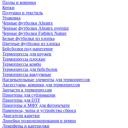
Пазлы и коврики
Кепки
Подушки и текстиль
Упаковка
Черные футболки Abratex
Черные футболки Abratex oversize
Черные футболки Futbitex Nature
Белые футболки из хлопка
Цветные футболки из хлопка
Бейсболки под нанесение
Термопрессы для кружек
Термопрессы плоские
Термопрессы комбо
Термопрессы для бейсболок
Термопрессы вакуумные
Нагревательные элементы для термопрессов
Аксессуары, коврики для термопрессов
Запчасти к термопрессам
Принтеры для сублимации
Принтеры для DTF
Принтеры и МФУ для фотопечати
Памперсы, чипы и устройства сброса
Двигатели каретки
Линейки позиционирования и ремни
Демпферы и картриджи