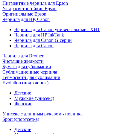
Пигментные чернила для Epson
Ультрасветостойкие Epson
Оригинальные Epson
Чернила для HP, Canon
Чернила для Canon универсальные - ХИТ
Чернила для HP InkTank
Чернила для Canon G-серии
Чернила для Canon
Чернила для Brother
Чистящие жидкости
Бумага для сублимации
Сублимационные чернила
Термоскотч для сублимации
Evolution (под хлопок)
Детские
Мужские (унисекс)
Женские
Унисекс с длинным рукавом - новинка
Sport (спортсетка)
Детские