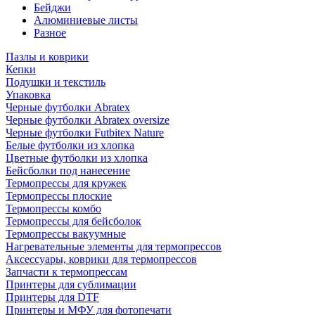
Бейджи
Алюминиевые листы
Разное
Пазлы и коврики
Кепки
Подушки и текстиль
Упаковка
Черные футболки Abratex
Черные футболки Abratex oversize
Черные футболки Futbitex Nature
Белые футболки из хлопка
Цветные футболки из хлопка
Бейсболки под нанесение
Термопрессы для кружек
Термопрессы плоские
Термопрессы комбо
Термопрессы для бейсболок
Термопрессы вакуумные
Нагревательные элементы для термопрессов
Аксессуары, коврики для термопрессов
Запчасти к термопрессам
Принтеры для сублимации
Принтеры для DTF
Принтеры и МФУ для фотопечати