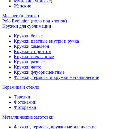
Мужские (унисекс)
Женские
Melange (цветные)
Polo Evolution (поло под хлопок)
Кружки для сублимации
Кружки белые
Кружки цветные внутри и ручка
Кружки хамелеон
Кружки c принтом
Кружки стеклянные
Кружки разные
Кружки латте
Кружки флуорисцентные
Фляжки, термосы и кружки металлические
Керамика и стекло
Тарелки
Фотокамни
Фоторамки
Металлические заготовки
Фляжки, термосы, кружки металлические