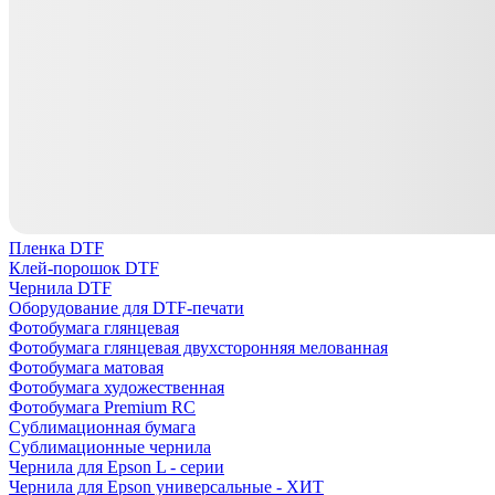
Пленка DTF
Клей-порошок DTF
Чернила DTF
Оборудование для DTF-печати
Фотобумага глянцевая
Фотобумага глянцевая двухсторонняя мелованная
Фотобумага матовая
Фотобумага художественная
Фотобумага Premium RC
Сублимационная бумага
Сублимационные чернила
Чернила для Epson L - серии
Чернила для Epson универсальные - ХИТ