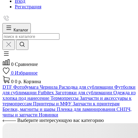
Вход
Регистрация
Каталог
0
Сравнение
0
Избранное
0
0 р.
Корзина
DTF
Фотобумага
Чернила
Расходка для сублимации
Футболки
для сублимации Futbitex
Заготовки для сублимации
Одежда из
хлопка под нанесение
Термопрессы
Запчасти и аксессуары к
термопрессам
Принтеры и МФУ
Запчасти к принтерам
Брелки, магниты и шары
Пленка для ламинирования
СНПЧ,
чипы и запчасти
Новинки
Выберите интересующую вас категорию