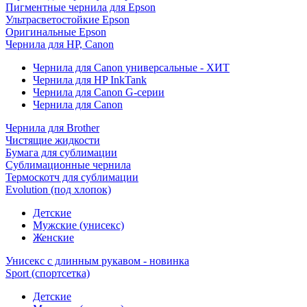
Пигментные чернила для Epson
Ультрасветостойкие Epson
Оригинальные Epson
Чернила для HP, Canon
Чернила для Canon универсальные - ХИТ
Чернила для HP InkTank
Чернила для Canon G-серии
Чернила для Canon
Чернила для Brother
Чистящие жидкости
Бумага для сублимации
Сублимационные чернила
Термоскотч для сублимации
Evolution (под хлопок)
Детские
Мужские (унисекс)
Женские
Унисекс с длинным рукавом - новинка
Sport (спортсетка)
Детские