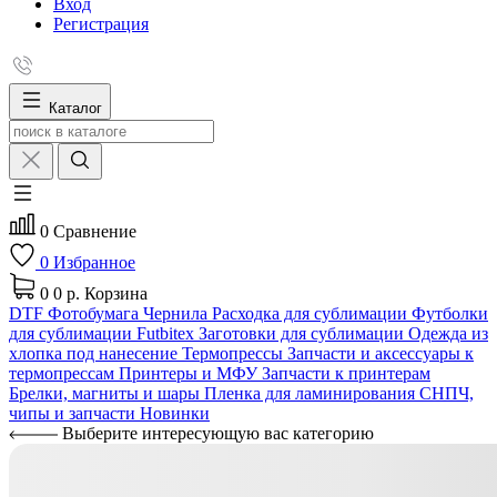
Вход
Регистрация
Каталог
0
Сравнение
0
Избранное
0
0 р.
Корзина
DTF
Фотобумага
Чернила
Расходка для сублимации
Футболки
для сублимации Futbitex
Заготовки для сублимации
Одежда из
хлопка под нанесение
Термопрессы
Запчасти и аксессуары к
термопрессам
Принтеры и МФУ
Запчасти к принтерам
Брелки, магниты и шары
Пленка для ламинирования
СНПЧ,
чипы и запчасти
Новинки
Выберите интересующую вас категорию