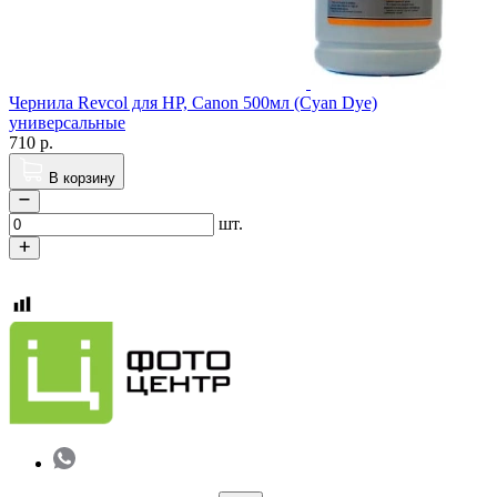
Чернила Revcol для HP, Canon 500мл (Cyan Dye)
универсальные
710
р.
В корзину
шт.