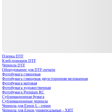
Пленка DTF
Клей-порошок DTF
Чернила DTF
Оборудование для DTF-печати
Фотобумага глянцевая
Фотобумага глянцевая двухсторонняя мелованная
Фотобумага матовая
Фотобумага художественная
Фотобумага Premium RC
Сублимационная бумага
Сублимационные чернила
Чернила для Epson L - серии
Чернила для Epson универсальные - ХИТ