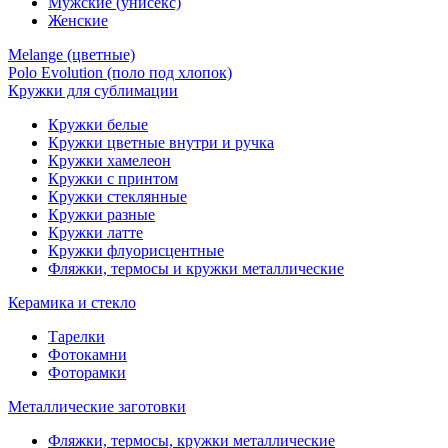
Мужские (унисекс)
Женские
Melange (цветные)
Polo Evolution (поло под хлопок)
Кружки для сублимации
Кружки белые
Кружки цветные внутри и ручка
Кружки хамелеон
Кружки c принтом
Кружки стеклянные
Кружки разные
Кружки латте
Кружки флуорисцентные
Фляжки, термосы и кружки металлические
Керамика и стекло
Тарелки
Фотокамни
Фоторамки
Металлические заготовки
Фляжки, термосы, кружки металлические