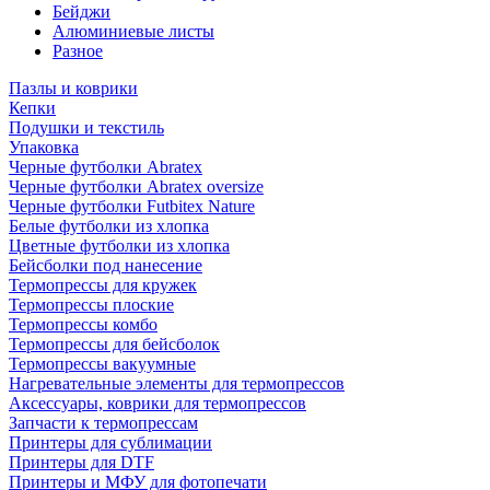
Бейджи
Алюминиевые листы
Разное
Пазлы и коврики
Кепки
Подушки и текстиль
Упаковка
Черные футболки Abratex
Черные футболки Abratex oversize
Черные футболки Futbitex Nature
Белые футболки из хлопка
Цветные футболки из хлопка
Бейсболки под нанесение
Термопрессы для кружек
Термопрессы плоские
Термопрессы комбо
Термопрессы для бейсболок
Термопрессы вакуумные
Нагревательные элементы для термопрессов
Аксессуары, коврики для термопрессов
Запчасти к термопрессам
Принтеры для сублимации
Принтеры для DTF
Принтеры и МФУ для фотопечати