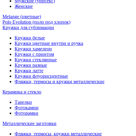
Мужские (унисекс)
Женские
Melange (цветные)
Polo Evolution (поло под хлопок)
Кружки для сублимации
Кружки белые
Кружки цветные внутри и ручка
Кружки хамелеон
Кружки c принтом
Кружки стеклянные
Кружки разные
Кружки латте
Кружки флуорисцентные
Фляжки, термосы и кружки металлические
Керамика и стекло
Тарелки
Фотокамни
Фоторамки
Металлические заготовки
Фляжки, термосы, кружки металлические