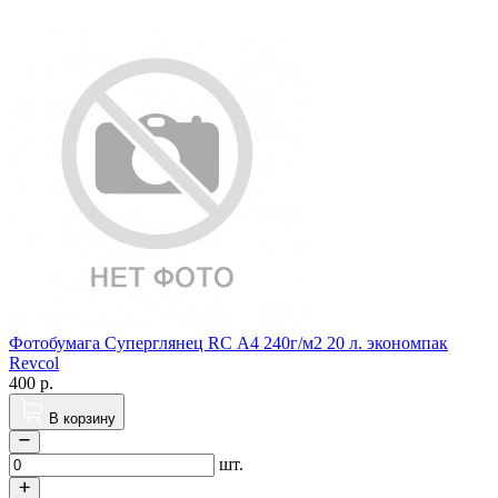
Фотобумага Суперглянец RC А4 240г/м2 20 л. экономпак
Revcol
400
р.
В корзину
шт.