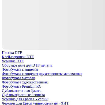
Пленка DTF
Клей-порошок DTF
Чернила DTF
Оборудование для DTF-печати
Фотобумага глянцевая
Фотобумага глянцевая двухсторонняя мелованная
Фотобумага матовая
Фотобумага художественная
Фотобумага Premium RC
Сублимационная бумага
Сублимационные чернила
Чернила для Epson L - серии
Чернила для Epson универсальные - ХИТ