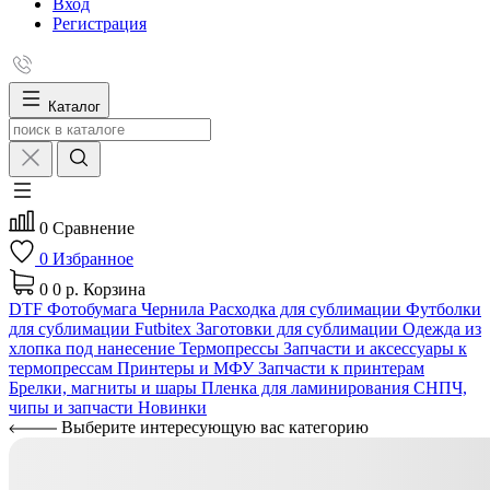
Вход
Регистрация
Каталог
0
Сравнение
0
Избранное
0
0 р.
Корзина
DTF
Фотобумага
Чернила
Расходка для сублимации
Футболки
для сублимации Futbitex
Заготовки для сублимации
Одежда из
хлопка под нанесение
Термопрессы
Запчасти и аксессуары к
термопрессам
Принтеры и МФУ
Запчасти к принтерам
Брелки, магниты и шары
Пленка для ламинирования
СНПЧ,
чипы и запчасти
Новинки
Выберите интересующую вас категорию