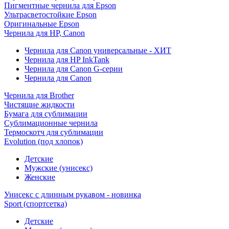
Пигментные чернила для Epson
Ультрасветостойкие Epson
Оригинальные Epson
Чернила для HP, Canon
Чернила для Canon универсальные - ХИТ
Чернила для HP InkTank
Чернила для Canon G-серии
Чернила для Canon
Чернила для Brother
Чистящие жидкости
Бумага для сублимации
Сублимационные чернила
Термоскотч для сублимации
Evolution (под хлопок)
Детские
Мужские (унисекс)
Женские
Унисекс с длинным рукавом - новинка
Sport (спортсетка)
Детские