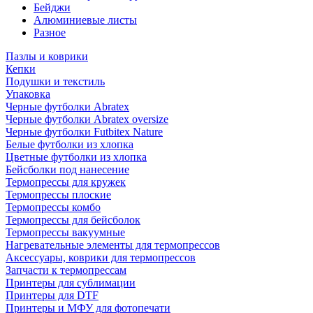
Бейджи
Алюминиевые листы
Разное
Пазлы и коврики
Кепки
Подушки и текстиль
Упаковка
Черные футболки Abratex
Черные футболки Abratex oversize
Черные футболки Futbitex Nature
Белые футболки из хлопка
Цветные футболки из хлопка
Бейсболки под нанесение
Термопрессы для кружек
Термопрессы плоские
Термопрессы комбо
Термопрессы для бейсболок
Термопрессы вакуумные
Нагревательные элементы для термопрессов
Аксессуары, коврики для термопрессов
Запчасти к термопрессам
Принтеры для сублимации
Принтеры для DTF
Принтеры и МФУ для фотопечати