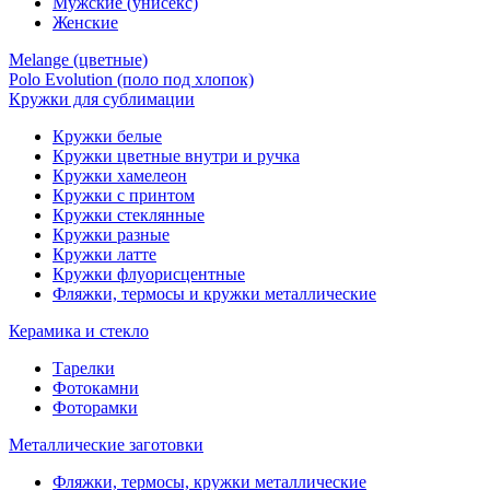
Мужские (унисекс)
Женские
Melange (цветные)
Polo Evolution (поло под хлопок)
Кружки для сублимации
Кружки белые
Кружки цветные внутри и ручка
Кружки хамелеон
Кружки c принтом
Кружки стеклянные
Кружки разные
Кружки латте
Кружки флуорисцентные
Фляжки, термосы и кружки металлические
Керамика и стекло
Тарелки
Фотокамни
Фоторамки
Металлические заготовки
Фляжки, термосы, кружки металлические