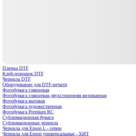
Пленка DTF
Клей-порошок DTF
Чернила DTF
Оборудование для DTF-печати
Фотобумага глянцевая
Фотобумага глянцевая двухсторонняя мелованная
Фотобумага матовая
Фотобумага художественная
Фотобумага Premium RC
Сублимационная бумага
Сублимационные чернила
Чернила для Epson L - серии
Чернила для Epson универсальные - ХИТ