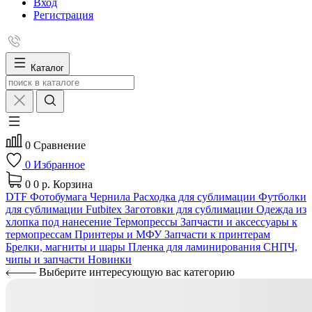
Вход
Регистрация
Каталог
0
Сравнение
0
Избранное
0
0 р.
Корзина
DTF
Фотобумага
Чернила
Расходка для сублимации
Футболки
для сублимации Futbitex
Заготовки для сублимации
Одежда из
хлопка под нанесение
Термопрессы
Запчасти и аксессуары к
термопрессам
Принтеры и МФУ
Запчасти к принтерам
Брелки, магниты и шары
Пленка для ламинирования
СНПЧ,
чипы и запчасти
Новинки
Выберите интересующую вас категорию