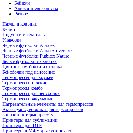
Бейджи
Алюминиевые листы
Разное
Пазлы и коврики
Кепки
Подушки и текстиль
Упаковка
Черные футболки Abratex
Черные футболки Abratex oversize
Черные футболки Futbitex Nature
Белые футболки из хлопка
Цветные футболки из хлопка
Бейсболки под нанесение
Термопрессы для кружек
Термопрессы плоские
Термопрессы комбо
Термопрессы для бейсболок
Термопрессы вакуумные
Нагревательные элементы для термопрессов
Аксессуары, коврики для термопрессов
Запчасти к термопрессам
Принтеры для сублимации
Принтеры для DTF
Принтеры и МФУ для фотопечати