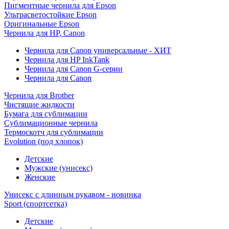
Пигментные чернила для Epson
Ультрасветостойкие Epson
Оригинальные Epson
Чернила для HP, Canon
Чернила для Canon универсальные - ХИТ
Чернила для HP InkTank
Чернила для Canon G-серии
Чернила для Canon
Чернила для Brother
Чистящие жидкости
Бумага для сублимации
Сублимационные чернила
Термоскотч для сублимации
Evolution (под хлопок)
Детские
Мужские (унисекс)
Женские
Унисекс с длинным рукавом - новинка
Sport (спортсетка)
Детские