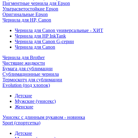
Пигментные чернила для Epson
Ультрасветостойкие Epson
Оригинальные Epson
Чернила для HP, Canon
Чернила для Canon универсальные - ХИТ
Чернила для HP InkTank
Чернила для Canon G-серии
Чернила для Canon
Чернила для Brother
Чистящие жидкости
Бумага для сублимации
Сублимационные чернила
Термоскотч для сублимации
Evolution (под хлопок)
Детские
Мужские (унисекс)
Женские
Унисекс с длинным рукавом - новинка
Sport (спортсетка)
Детские