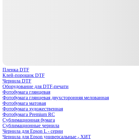
Пленка DTF
Клей-порошок DTF
Чернила DTF
Оборудование для DTF-печати
Фотобумага глянцевая
Фотобумага глянцевая двухсторонняя мелованная
Фотобумага матовая
Фотобумага художественная
Фотобумага Premium RC
Сублимационная бумага
Сублимационные чернила
Чернила для Epson L - серии
Чернила для Epson универсальные - ХИТ