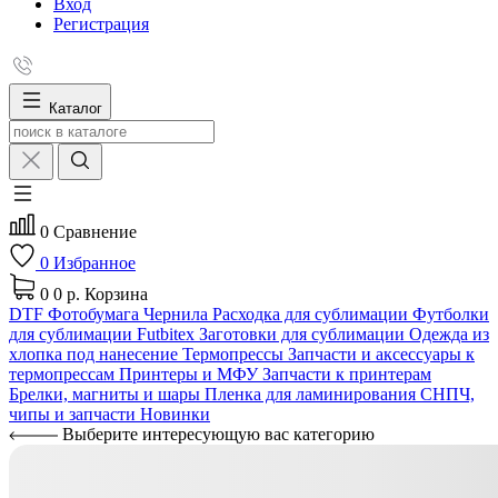
Вход
Регистрация
Каталог
0
Сравнение
0
Избранное
0
0 р.
Корзина
DTF
Фотобумага
Чернила
Расходка для сублимации
Футболки
для сублимации Futbitex
Заготовки для сублимации
Одежда из
хлопка под нанесение
Термопрессы
Запчасти и аксессуары к
термопрессам
Принтеры и МФУ
Запчасти к принтерам
Брелки, магниты и шары
Пленка для ламинирования
СНПЧ,
чипы и запчасти
Новинки
Выберите интересующую вас категорию