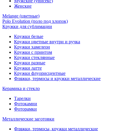
Мужские (унисекс)
Женские
Melange (цветные)
Polo Evolution (поло под хлопок)
Кружки для сублимации
Кружки белые
Кружки цветные внутри и ручка
Кружки хамелеон
Кружки c принтом
Кружки стеклянные
Кружки разные
Кружки латте
Кружки флуорисцентные
Фляжки, термосы и кружки металлические
Керамика и стекло
Тарелки
Фотокамни
Фоторамки
Металлические заготовки
Фляжки, термосы, кружки металлические