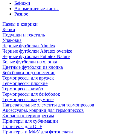
Бейджи
Алюминиевые листы
Разное
Пазлы и коврики
Кепки
Подушки и текстиль
Упаковка
Черные футболки Abratex
Черные футболки Abratex oversize
Черные футболки Futbitex Nature
Белые футболки из хлопка
Цветные футболки из хлопка
Бейсболки под нанесение
Термопрессы для кружек
Термопрессы плоские
Термопрессы комбо
Термопрессы для бейсболок
Термопрессы вакуумные
Нагревательные элементы для термопрессов
Аксессуары, коврики для термопрессов
Запчасти к термопрессам
Принтеры для сублимации
Принтеры для DTF
Принтеры и МФУ для фотопечати