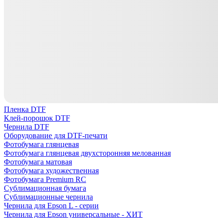
Пленка DTF
Клей-порошок DTF
Чернила DTF
Оборудование для DTF-печати
Фотобумага глянцевая
Фотобумага глянцевая двухсторонняя мелованная
Фотобумага матовая
Фотобумага художественная
Фотобумага Premium RC
Сублимационная бумага
Сублимационные чернила
Чернила для Epson L - серии
Чернила для Epson универсальные - ХИТ