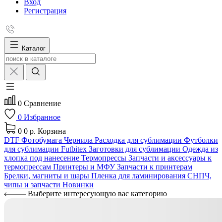
Вход
Регистрация
Каталог
0
Сравнение
0
Избранное
0
0 р.
Корзина
DTF
Фотобумага
Чернила
Расходка для сублимации
Футболки
для сублимации Futbitex
Заготовки для сублимации
Одежда из
хлопка под нанесение
Термопрессы
Запчасти и аксессуары к
термопрессам
Принтеры и МФУ
Запчасти к принтерам
Брелки, магниты и шары
Пленка для ламинирования
СНПЧ,
чипы и запчасти
Новинки
Выберите интересующую вас категорию