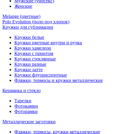
Мужские (унисекс)
Женские
Melange (цветные)
Polo Evolution (поло под хлопок)
Кружки для сублимации
Кружки белые
Кружки цветные внутри и ручка
Кружки хамелеон
Кружки c принтом
Кружки стеклянные
Кружки разные
Кружки латте
Кружки флуорисцентные
Фляжки, термосы и кружки металлические
Керамика и стекло
Тарелки
Фотокамни
Фоторамки
Металлические заготовки
Фляжки, термосы, кружки металлические