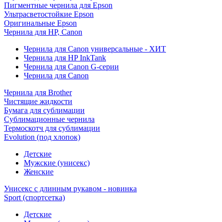
Пигментные чернила для Epson
Ультрасветостойкие Epson
Оригинальные Epson
Чернила для HP, Canon
Чернила для Canon универсальные - ХИТ
Чернила для HP InkTank
Чернила для Canon G-серии
Чернила для Canon
Чернила для Brother
Чистящие жидкости
Бумага для сублимации
Сублимационные чернила
Термоскотч для сублимации
Evolution (под хлопок)
Детские
Мужские (унисекс)
Женские
Унисекс с длинным рукавом - новинка
Sport (спортсетка)
Детские