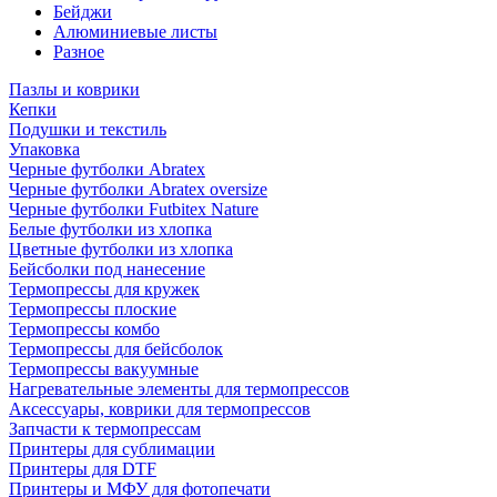
Бейджи
Алюминиевые листы
Разное
Пазлы и коврики
Кепки
Подушки и текстиль
Упаковка
Черные футболки Abratex
Черные футболки Abratex oversize
Черные футболки Futbitex Nature
Белые футболки из хлопка
Цветные футболки из хлопка
Бейсболки под нанесение
Термопрессы для кружек
Термопрессы плоские
Термопрессы комбо
Термопрессы для бейсболок
Термопрессы вакуумные
Нагревательные элементы для термопрессов
Аксессуары, коврики для термопрессов
Запчасти к термопрессам
Принтеры для сублимации
Принтеры для DTF
Принтеры и МФУ для фотопечати