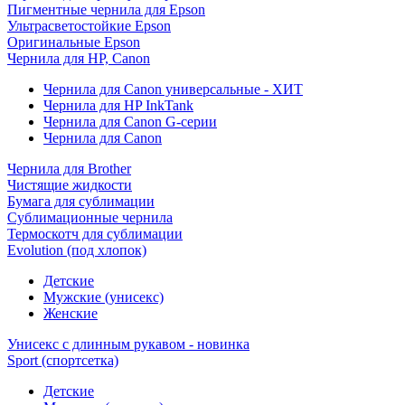
Пигментные чернила для Epson
Ультрасветостойкие Epson
Оригинальные Epson
Чернила для HP, Canon
Чернила для Canon универсальные - ХИТ
Чернила для HP InkTank
Чернила для Canon G-серии
Чернила для Canon
Чернила для Brother
Чистящие жидкости
Бумага для сублимации
Сублимационные чернила
Термоскотч для сублимации
Evolution (под хлопок)
Детские
Мужские (унисекс)
Женские
Унисекс с длинным рукавом - новинка
Sport (спортсетка)
Детские