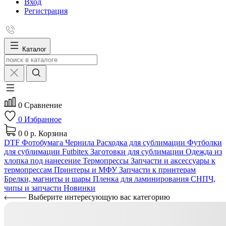
Вход
Регистрация
Каталог
0
Сравнение
0
Избранное
0
0 р.
Корзина
DTF
Фотобумага
Чернила
Расходка для сублимации
Футболки
для сублимации Futbitex
Заготовки для сублимации
Одежда из
хлопка под нанесение
Термопрессы
Запчасти и аксессуары к
термопрессам
Принтеры и МФУ
Запчасти к принтерам
Брелки, магниты и шары
Пленка для ламинирования
СНПЧ,
чипы и запчасти
Новинки
Выберите интересующую вас категорию