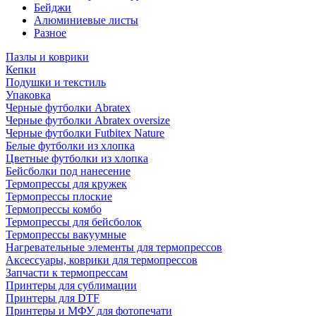
Бейджи
Алюминиевые листы
Разное
Пазлы и коврики
Кепки
Подушки и текстиль
Упаковка
Черные футболки Abratex
Черные футболки Abratex oversize
Черные футболки Futbitex Nature
Белые футболки из хлопка
Цветные футболки из хлопка
Бейсболки под нанесение
Термопрессы для кружек
Термопрессы плоские
Термопрессы комбо
Термопрессы для бейсболок
Термопрессы вакуумные
Нагревательные элементы для термопрессов
Аксессуары, коврики для термопрессов
Запчасти к термопрессам
Принтеры для сублимации
Принтеры для DTF
Принтеры и МФУ для фотопечати