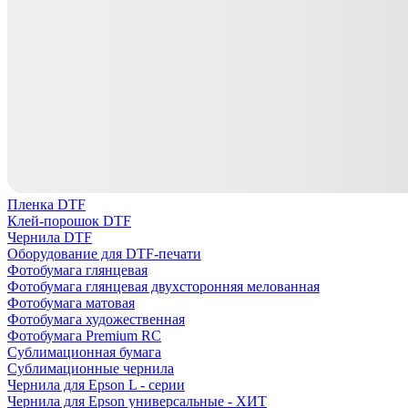
Пленка DTF
Клей-порошок DTF
Чернила DTF
Оборудование для DTF-печати
Фотобумага глянцевая
Фотобумага глянцевая двухсторонняя мелованная
Фотобумага матовая
Фотобумага художественная
Фотобумага Premium RC
Сублимационная бумага
Сублимационные чернила
Чернила для Epson L - серии
Чернила для Epson универсальные - ХИТ