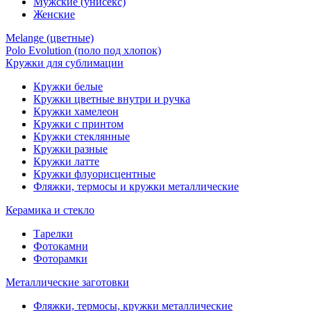
Мужские (унисекс)
Женские
Melange (цветные)
Polo Evolution (поло под хлопок)
Кружки для сублимации
Кружки белые
Кружки цветные внутри и ручка
Кружки хамелеон
Кружки c принтом
Кружки стеклянные
Кружки разные
Кружки латте
Кружки флуорисцентные
Фляжки, термосы и кружки металлические
Керамика и стекло
Тарелки
Фотокамни
Фоторамки
Металлические заготовки
Фляжки, термосы, кружки металлические