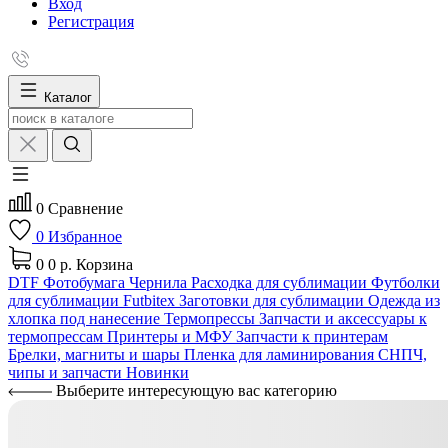
Вход
Регистрация
Каталог
0
Сравнение
0
Избранное
0
0 р.
Корзина
DTF
Фотобумага
Чернила
Расходка для сублимации
Футболки
для сублимации Futbitex
Заготовки для сублимации
Одежда из
хлопка под нанесение
Термопрессы
Запчасти и аксессуары к
термопрессам
Принтеры и МФУ
Запчасти к принтерам
Брелки, магниты и шары
Пленка для ламинирования
СНПЧ,
чипы и запчасти
Новинки
Выберите интересующую вас категорию