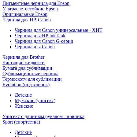
Пигментные чернила для Epson
Ультрасветостойкие Epson
Оригинальные Epson
Чернила для HP, Canon
Чернила для Canon универсальные - ХИТ
Чернила для HP InkTank
Чернила для Canon G-серии
Чернила для Canon
Чернила для Brother
Чистящие жидкости
Бумага для сублимации
Сублимационные чернила
Термоскотч для сублимации
Evolution (под хлопок)
Детские
Мужские (унисекс)
Женские
Унисекс с длинным рукавом - новинка
Sport (спортсетка)
Детские