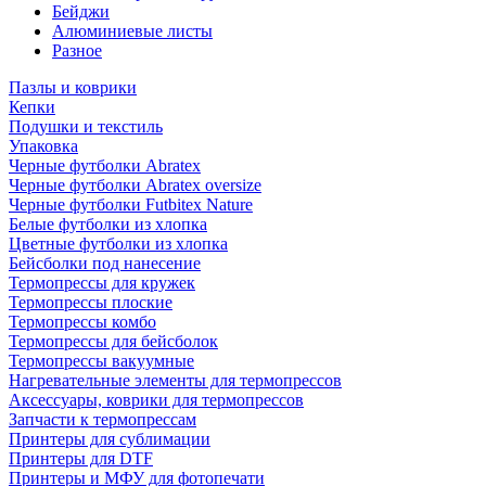
Бейджи
Алюминиевые листы
Разное
Пазлы и коврики
Кепки
Подушки и текстиль
Упаковка
Черные футболки Abratex
Черные футболки Abratex oversize
Черные футболки Futbitex Nature
Белые футболки из хлопка
Цветные футболки из хлопка
Бейсболки под нанесение
Термопрессы для кружек
Термопрессы плоские
Термопрессы комбо
Термопрессы для бейсболок
Термопрессы вакуумные
Нагревательные элементы для термопрессов
Аксессуары, коврики для термопрессов
Запчасти к термопрессам
Принтеры для сублимации
Принтеры для DTF
Принтеры и МФУ для фотопечати