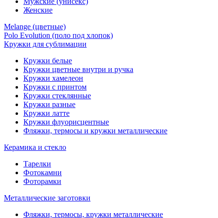
Мужские (унисекс)
Женские
Melange (цветные)
Polo Evolution (поло под хлопок)
Кружки для сублимации
Кружки белые
Кружки цветные внутри и ручка
Кружки хамелеон
Кружки c принтом
Кружки стеклянные
Кружки разные
Кружки латте
Кружки флуорисцентные
Фляжки, термосы и кружки металлические
Керамика и стекло
Тарелки
Фотокамни
Фоторамки
Металлические заготовки
Фляжки, термосы, кружки металлические