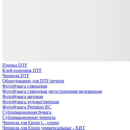
Пленка DTF
Клей-порошок DTF
Чернила DTF
Оборудование для DTF-печати
Фотобумага глянцевая
Фотобумага глянцевая двухсторонняя мелованная
Фотобумага матовая
Фотобумага художественная
Фотобумага Premium RC
Сублимационная бумага
Сублимационные чернила
Чернила для Epson L - серии
Чернила для Epson универсальные - ХИТ