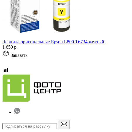
Чернила оригинальные Epson L800 T6734 желтый
1 650
р.
Заказать