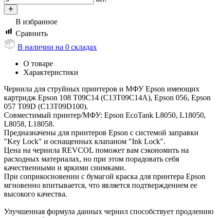
В избранное
Сравнить
В наличии на 0 складах
О товаре
Характеристики
Чернила для струйных принтеров и МФУ Epson имеющих
картридж Epson 108 T09C14 (C13T09C14A), Epson 056, Epson
057 T09D (C13T09D100).
Совместимый принтер/МФУ: Epson EcoTank L8050, L18050,
L8058, L18058.
Предназначены для принтеров Epson c системой заправки
"Key Lock" и оснащенных клапаном "Ink Lock".
Цена на чернила REVCOL поможет вам сэкономить на
расходных материалах, но при этом порадовать себя
качественными и яркими снимками.
При соприкосновении с бумагой краска для принтера Epson
мгновенно впитывается, что является подтверждением ее
высокого качества.
Улучшенная формула данных чернил способствует продлению