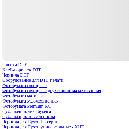
Пленка DTF
Клей-порошок DTF
Чернила DTF
Оборудование для DTF-печати
Фотобумага глянцевая
Фотобумага глянцевая двухсторонняя мелованная
Фотобумага матовая
Фотобумага художественная
Фотобумага Premium RC
Сублимационная бумага
Сублимационные чернила
Чернила для Epson L - серии
Чернила для Epson универсальные - ХИТ