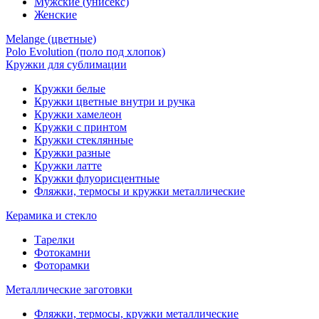
Мужские (унисекс)
Женские
Melange (цветные)
Polo Evolution (поло под хлопок)
Кружки для сублимации
Кружки белые
Кружки цветные внутри и ручка
Кружки хамелеон
Кружки c принтом
Кружки стеклянные
Кружки разные
Кружки латте
Кружки флуорисцентные
Фляжки, термосы и кружки металлические
Керамика и стекло
Тарелки
Фотокамни
Фоторамки
Металлические заготовки
Фляжки, термосы, кружки металлические