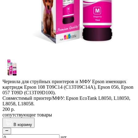
Чернила для струйных принтеров и МФУ Epson имеющих
картридж Epson 108 T09C14 (C13T09C14A), Epson 056, Epson
057 T09D (C13T09D100).
Совместимый принтер/МФУ: Epson EcoTank L8050, L18050,
L8058, L18058.
200
р.
сопутствующие товары
В корзину
шт.