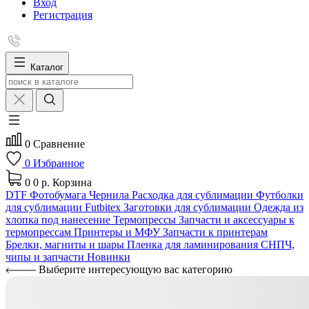
Вход
Регистрация
Каталог
0
Сравнение
0
Избранное
0
0 р.
Корзина
DTF
Фотобумага
Чернила
Расходка для сублимации
Футболки
для сублимации Futbitex
Заготовки для сублимации
Одежда из
хлопка под нанесение
Термопрессы
Запчасти и аксессуары к
термопрессам
Принтеры и МФУ
Запчасти к принтерам
Брелки, магниты и шары
Пленка для ламинирования
СНПЧ,
чипы и запчасти
Новинки
Выберите интересующую вас категорию