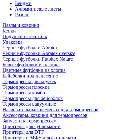
Бейджи
Алюминиевые листы
Разное
Пазлы и коврики
Кепки
Подушки и текстиль
Упаковка
Черные футболки Abratex
Черные футболки Abratex oversize
Черные футболки Futbitex Nature
Белые футболки из хлопка
Цветные футболки из хлопка
Бейсболки под нанесение
Термопрессы для кружек
Термопрессы плоские
Термопрессы комбо
Термопрессы для бейсболок
Термопрессы вакуумные
Нагревательные элементы для термопрессов
Аксессуары, коврики для термопрессов
Запчасти к термопрессам
Принтеры для сублимации
Принтеры для DTF
Принтеры и МФУ для фотопечати