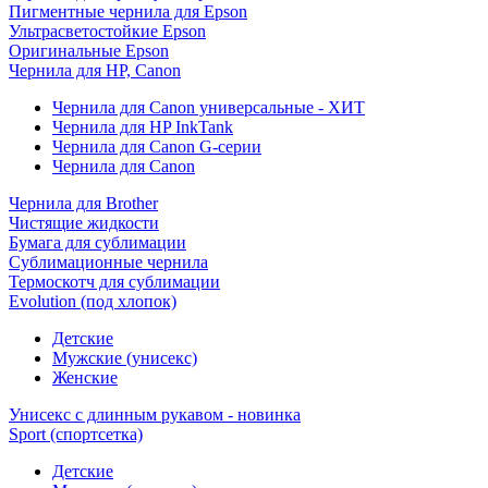
Пигментные чернила для Epson
Ультрасветостойкие Epson
Оригинальные Epson
Чернила для HP, Canon
Чернила для Canon универсальные - ХИТ
Чернила для HP InkTank
Чернила для Canon G-серии
Чернила для Canon
Чернила для Brother
Чистящие жидкости
Бумага для сублимации
Сублимационные чернила
Термоскотч для сублимации
Evolution (под хлопок)
Детские
Мужские (унисекс)
Женские
Унисекс с длинным рукавом - новинка
Sport (спортсетка)
Детские