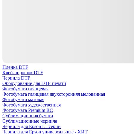
Пленка DTF
Клей-порошок DTF
Чернила DTF
Оборудование для DTF-печати
Фотобумага глянцевая
Фотобумага глянцевая двухсторонняя мелованная
Фотобумага матовая
Фотобумага художественная
Фотобумага Premium RC
Сублимационная бумага
Сублимационные чернила
Чернила для Epson L - серии
Чернила для Epson универсальные - ХИТ