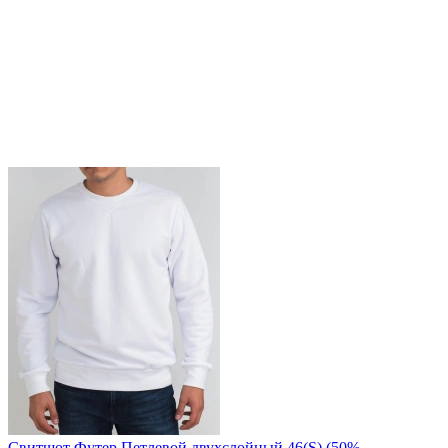
Свитшот Футер Петлевой двухслойный 46(S) (50%