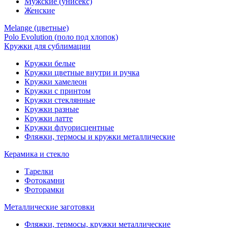
Мужские (унисекс)
Женские
Melange (цветные)
Polo Evolution (поло под хлопок)
Кружки для сублимации
Кружки белые
Кружки цветные внутри и ручка
Кружки хамелеон
Кружки c принтом
Кружки стеклянные
Кружки разные
Кружки латте
Кружки флуорисцентные
Фляжки, термосы и кружки металлические
Керамика и стекло
Тарелки
Фотокамни
Фоторамки
Металлические заготовки
Фляжки, термосы, кружки металлические