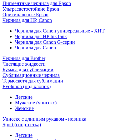
Пигментные чернила для Epson
Ультрасветостойкие Epson
Оригинальные Epson
Чернила для HP, Canon
Чернила для Canon универсальные - ХИТ
Чернила для HP InkTank
Чернила для Canon G-серии
Чернила для Canon
Чернила для Brother
Чистящие жидкости
Бумага для сублимации
Сублимационные чернила
Термоскотч для сублимации
Evolution (под хлопок)
Детские
Мужские (унисекс)
Женские
Унисекс с длинным рукавом - новинка
Sport (спортсетка)
Детские