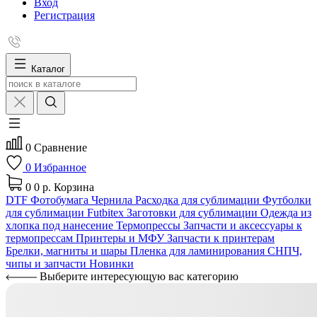
Вход
Регистрация
Каталог
0
Сравнение
0
Избранное
0
0 р.
Корзина
DTF
Фотобумага
Чернила
Расходка для сублимации
Футболки
для сублимации Futbitex
Заготовки для сублимации
Одежда из
хлопка под нанесение
Термопрессы
Запчасти и аксессуары к
термопрессам
Принтеры и МФУ
Запчасти к принтерам
Брелки, магниты и шары
Пленка для ламинирования
СНПЧ,
чипы и запчасти
Новинки
Выберите интересующую вас категорию