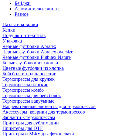
Бейджи
Алюминиевые листы
Разное
Пазлы и коврики
Кепки
Подушки и текстиль
Упаковка
Черные футболки Abratex
Черные футболки Abratex oversize
Черные футболки Futbitex Nature
Белые футболки из хлопка
Цветные футболки из хлопка
Бейсболки под нанесение
Термопрессы для кружек
Термопрессы плоские
Термопрессы комбо
Термопрессы для бейсболок
Термопрессы вакуумные
Нагревательные элементы для термопрессов
Аксессуары, коврики для термопрессов
Запчасти к термопрессам
Принтеры для сублимации
Принтеры для DTF
Принтеры и МФУ для фотопечати