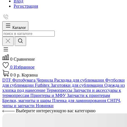
Вход
Регистрация
Каталог
0
Сравнение
0
Избранное
0
0 р.
Корзина
DTF
Фотобумага
Чернила
Расходка для сублимации
Футболки
для сублимации Futbitex
Заготовки для сублимации
Одежда из
хлопка под нанесение
Термопрессы
Запчасти и аксессуары к
термопрессам
Принтеры и МФУ
Запчасти к принтерам
Брелки, магниты и шары
Пленка для ламинирования
СНПЧ,
чипы и запчасти
Новинки
Выберите интересующую вас категорию