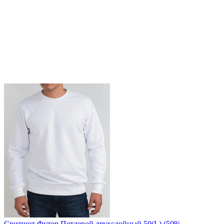
Свитшот Футер Петлевой двухслойный 50(L) (50%