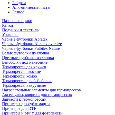
Бейджи
Алюминиевые листы
Разное
Пазлы и коврики
Кепки
Подушки и текстиль
Упаковка
Черные футболки Abratex
Черные футболки Abratex oversize
Черные футболки Futbitex Nature
Белые футболки из хлопка
Цветные футболки из хлопка
Бейсболки под нанесение
Термопрессы для кружек
Термопрессы плоские
Термопрессы комбо
Термопрессы для бейсболок
Термопрессы вакуумные
Нагревательные элементы для термопрессов
Аксессуары, коврики для термопрессов
Запчасти к термопрессам
Принтеры для сублимации
Принтеры для DTF
Принтеры и МФУ для фотопечати