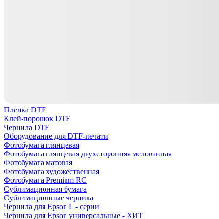
Пленка DTF
Клей-порошок DTF
Чернила DTF
Оборудование для DTF-печати
Фотобумага глянцевая
Фотобумага глянцевая двухсторонняя мелованная
Фотобумага матовая
Фотобумага художественная
Фотобумага Premium RC
Сублимационная бумага
Сублимационные чернила
Чернила для Epson L - серии
Чернила для Epson универсальные - ХИТ