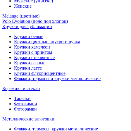
Мужские (унисекс)
Женские
Melange (цветные)
Polo Evolution (поло под хлопок)
Кружки для сублимации
Кружки белые
Кружки цветные внутри и ручка
Кружки хамелеон
Кружки c принтом
Кружки стеклянные
Кружки разные
Кружки латте
Кружки флуорисцентные
Фляжки, термосы и кружки металлические
Керамика и стекло
Тарелки
Фотокамни
Фоторамки
Металлические заготовки
Фляжки, термосы, кружки металлические