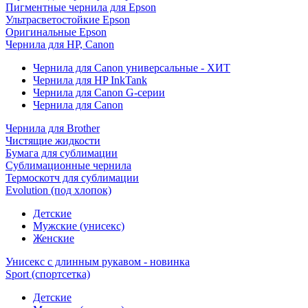
Пигментные чернила для Epson
Ультрасветостойкие Epson
Оригинальные Epson
Чернила для HP, Canon
Чернила для Canon универсальные - ХИТ
Чернила для HP InkTank
Чернила для Canon G-серии
Чернила для Canon
Чернила для Brother
Чистящие жидкости
Бумага для сублимации
Сублимационные чернила
Термоскотч для сублимации
Evolution (под хлопок)
Детские
Мужские (унисекс)
Женские
Унисекс с длинным рукавом - новинка
Sport (спортсетка)
Детские