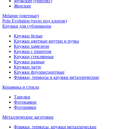
Мужские (унисекс)
Женские
Melange (цветные)
Polo Evolution (поло под хлопок)
Кружки для сублимации
Кружки белые
Кружки цветные внутри и ручка
Кружки хамелеон
Кружки c принтом
Кружки стеклянные
Кружки разные
Кружки латте
Кружки флуорисцентные
Фляжки, термосы и кружки металлические
Керамика и стекло
Тарелки
Фотокамни
Фоторамки
Металлические заготовки
Фляжки, термосы, кружки металлические