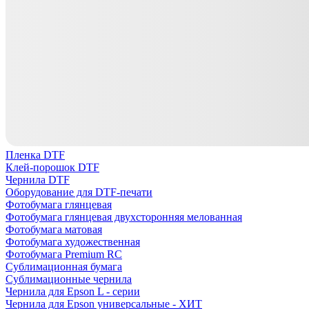
Пленка DTF
Клей-порошок DTF
Чернила DTF
Оборудование для DTF-печати
Фотобумага глянцевая
Фотобумага глянцевая двухсторонняя мелованная
Фотобумага матовая
Фотобумага художественная
Фотобумага Premium RC
Сублимационная бумага
Сублимационные чернила
Чернила для Epson L - серии
Чернила для Epson универсальные - ХИТ