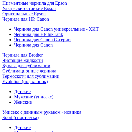
Пигментные чернила для Epson
Ультрасветостойкие Epson
Оригинальные Epson
Чернила для HP, Canon
Чернила для Canon универсальные - ХИТ
Чернила для HP InkTank
Чернила для Canon G-серии
Чернила для Canon
Чернила для Brother
Чистящие жидкости
Бумага для сублимации
Сублимационные чернила
Термоскотч для сублимации
Evolution (под хлопок)
Детские
Мужские (унисекс)
Женские
Унисекс с длинным рукавом - новинка
Sport (спортсетка)
Детские