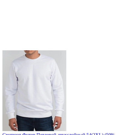
Свитшот Футер Петлевой двухслойный 54(2XL) (50%