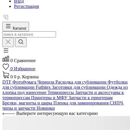
Вход
Регистрация
Каталог
0
Сравнение
0
Избранное
0
0 р.
Корзина
DTF
Фотобумага
Чернила
Расходка для сублимации
Футболки
для сублимации Futbitex
Заготовки для сублимации
Одежда из
хлопка под нанесение
Термопрессы
Запчасти и аксессуары к
термопрессам
Принтеры и МФУ
Запчасти к принтерам
Брелки, магниты и шары
Пленка для ламинирования
СНПЧ,
чипы и запчасти
Новинки
Выберите интересующую вас категорию