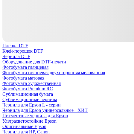
Пленка DTF
Клей-порошок DTF
Чернила DTF
Оборудование для DTF-печати
Фотобумага глянцевая
Фотобумага глянцевая двухсторонняя мелованная
Фотобумага матовая
Фотобумага художественная
Фотобумага Premium RC
Сублимационная бумага
Сублимационные чернила
Чернила для Epson L - серии
Чернила для Epson универсальные - ХИТ
Пигментные чернила для Epson
Ультрасветостойкие Epson
Оригинальные Epson
Чернила для HP, Canon