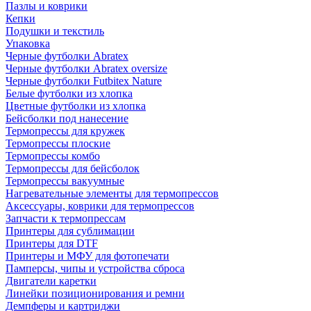
Пазлы и коврики
Кепки
Подушки и текстиль
Упаковка
Черные футболки Abratex
Черные футболки Abratex oversize
Черные футболки Futbitex Nature
Белые футболки из хлопка
Цветные футболки из хлопка
Бейсболки под нанесение
Термопрессы для кружек
Термопрессы плоские
Термопрессы комбо
Термопрессы для бейсболок
Термопрессы вакуумные
Нагревательные элементы для термопрессов
Аксессуары, коврики для термопрессов
Запчасти к термопрессам
Принтеры для сублимации
Принтеры для DTF
Принтеры и МФУ для фотопечати
Памперсы, чипы и устройства сброса
Двигатели каретки
Линейки позиционирования и ремни
Демпферы и картриджи