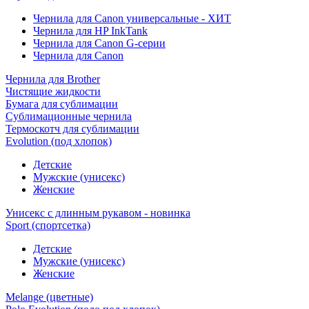
Чернила для Canon универсальные - ХИТ
Чернила для HP InkTank
Чернила для Canon G-серии
Чернила для Canon
Чернила для Brother
Чистящие жидкости
Бумага для сублимации
Сублимационные чернила
Термоскотч для сублимации
Evolution (под хлопок)
Детские
Мужские (унисекс)
Женские
Унисекс с длинным рукавом - новинка
Sport (спортсетка)
Детские
Мужские (унисекс)
Женские
Melange (цветные)