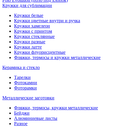
Polo Evolution (поло под хлопок)
Кружки для сублимации
Кружки белые
Кружки цветные внутри и ручка
Кружки хамелеон
Кружки c принтом
Кружки стеклянные
Кружки разные
Кружки латте
Кружки флуорисцентные
Фляжки, термосы и кружки металлические
Керамика и стекло
Тарелки
Фотокамни
Фоторамки
Металлические заготовки
Фляжки, термосы, кружки металлические
Бейджи
Алюминиевые листы
Разное