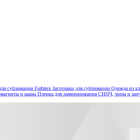
ля сублимации Futbitex
Заготовки для сублимации
Одежда из хл
 магниты и шары
Пленка для ламинирования
СНПЧ, чипы и зап