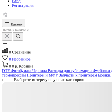
Вход
Регистрация
Каталог
0
Сравнение
0
Избранное
0
0 р.
Корзина
DTF
Фотобумага
Чернила
Расходка для сублимации
Футболки д
термопрессам
Принтеры и МФУ
Запчасти к принтерам
Брелки,
Выберите интересующую вас категорию