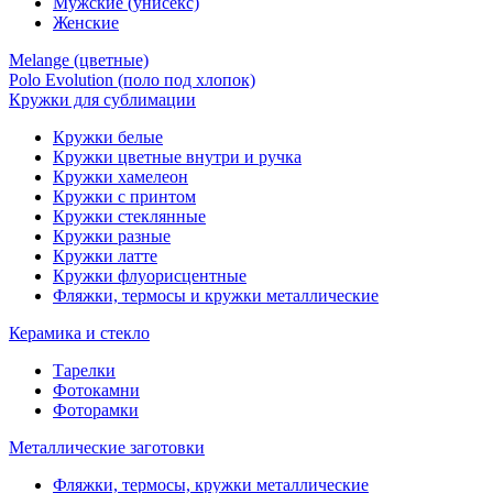
Мужские (унисекс)
Женские
Melange (цветные)
Polo Evolution (поло под хлопок)
Кружки для сублимации
Кружки белые
Кружки цветные внутри и ручка
Кружки хамелеон
Кружки c принтом
Кружки стеклянные
Кружки разные
Кружки латте
Кружки флуорисцентные
Фляжки, термосы и кружки металлические
Керамика и стекло
Тарелки
Фотокамни
Фоторамки
Металлические заготовки
Фляжки, термосы, кружки металлические