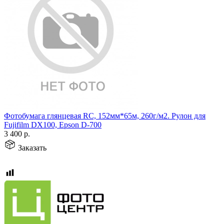
Фотобумага глянцевая RC, 152мм*65м, 260г/м2. Рулон для
Fujifilm DX100, Epson D-700
3 400
р.
Заказать