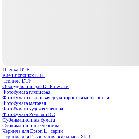
Пленка DTF
Клей-порошок DTF
Чернила DTF
Оборудование для DTF-печати
Фотобумага глянцевая
Фотобумага глянцевая двухсторонняя мелованная
Фотобумага матовая
Фотобумага художественная
Фотобумага Premium RC
Сублимационная бумага
Сублимационные чернила
Чернила для Epson L - серии
Чернила для Epson универсальные - ХИТ