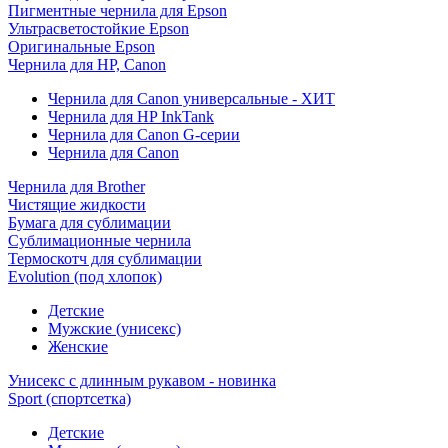
Пигментные чернила для Epson
Ультрасветостойкие Epson
Оригинальные Epson
Чернила для HP, Canon
Чернила для Canon универсальные - ХИТ
Чернила для HP InkTank
Чернила для Canon G-серии
Чернила для Canon
Чернила для Brother
Чистящие жидкости
Бумага для сублимации
Сублимационные чернила
Термоскотч для сублимации
Evolution (под хлопок)
Детские
Мужские (унисекс)
Женские
Унисекс с длинным рукавом - новинка
Sport (спортсетка)
Детские