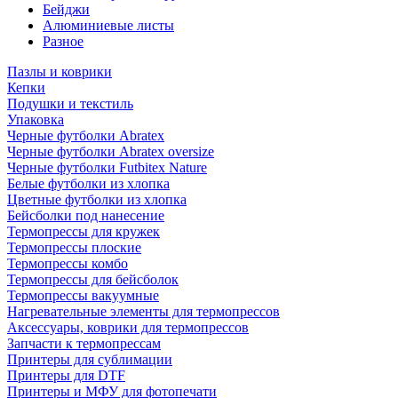
Бейджи
Алюминиевые листы
Разное
Пазлы и коврики
Кепки
Подушки и текстиль
Упаковка
Черные футболки Abratex
Черные футболки Abratex oversize
Черные футболки Futbitex Nature
Белые футболки из хлопка
Цветные футболки из хлопка
Бейсболки под нанесение
Термопрессы для кружек
Термопрессы плоские
Термопрессы комбо
Термопрессы для бейсболок
Термопрессы вакуумные
Нагревательные элементы для термопрессов
Аксессуары, коврики для термопрессов
Запчасти к термопрессам
Принтеры для сублимации
Принтеры для DTF
Принтеры и МФУ для фотопечати