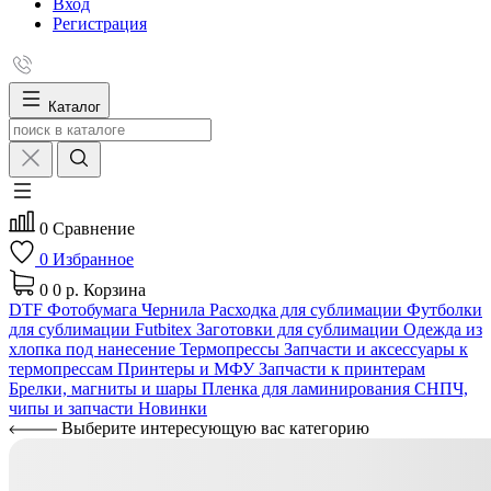
Вход
Регистрация
Каталог
0
Сравнение
0
Избранное
0
0 р.
Корзина
DTF
Фотобумага
Чернила
Расходка для сублимации
Футболки
для сублимации Futbitex
Заготовки для сублимации
Одежда из
хлопка под нанесение
Термопрессы
Запчасти и аксессуары к
термопрессам
Принтеры и МФУ
Запчасти к принтерам
Брелки, магниты и шары
Пленка для ламинирования
СНПЧ,
чипы и запчасти
Новинки
Выберите интересующую вас категорию