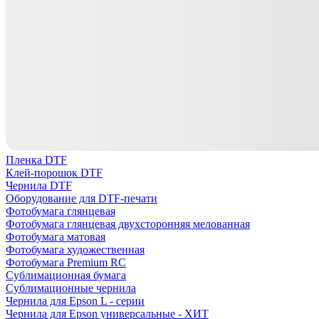
Пленка DTF
Клей-порошок DTF
Чернила DTF
Оборудование для DTF-печати
Фотобумага глянцевая
Фотобумага глянцевая двухсторонняя мелованная
Фотобумага матовая
Фотобумага художественная
Фотобумага Premium RC
Сублимационная бумага
Сублимационные чернила
Чернила для Epson L - серии
Чернила для Epson универсальные - ХИТ