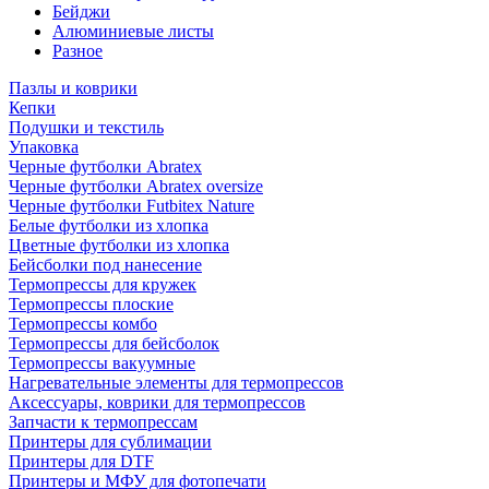
Бейджи
Алюминиевые листы
Разное
Пазлы и коврики
Кепки
Подушки и текстиль
Упаковка
Черные футболки Abratex
Черные футболки Abratex oversize
Черные футболки Futbitex Nature
Белые футболки из хлопка
Цветные футболки из хлопка
Бейсболки под нанесение
Термопрессы для кружек
Термопрессы плоские
Термопрессы комбо
Термопрессы для бейсболок
Термопрессы вакуумные
Нагревательные элементы для термопрессов
Аксессуары, коврики для термопрессов
Запчасти к термопрессам
Принтеры для сублимации
Принтеры для DTF
Принтеры и МФУ для фотопечати