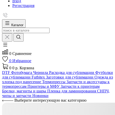
Вход
Регистрация
Каталог
0
Сравнение
0
Избранное
0
0 р.
Корзина
DTF
Фотобумага
Чернила
Расходка для сублимации
Футболки
для сублимации Futbitex
Заготовки для сублимации
Одежда из
хлопка под нанесение
Термопрессы
Запчасти и аксессуары к
термопрессам
Принтеры и МФУ
Запчасти к принтерам
Брелки, магниты и шары
Пленка для ламинирования
СНПЧ,
чипы и запчасти
Новинки
Выберите интересующую вас категорию