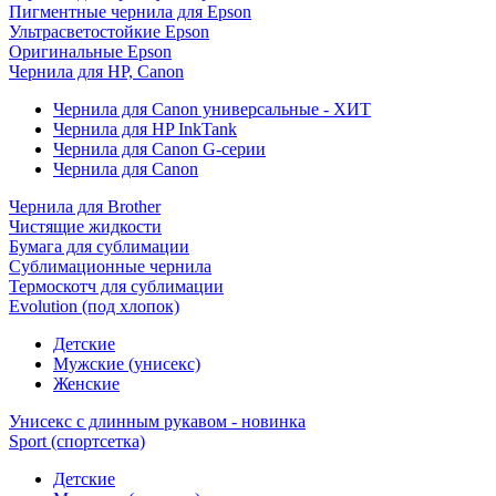
Пигментные чернила для Epson
Ультрасветостойкие Epson
Оригинальные Epson
Чернила для HP, Canon
Чернила для Canon универсальные - ХИТ
Чернила для HP InkTank
Чернила для Canon G-серии
Чернила для Canon
Чернила для Brother
Чистящие жидкости
Бумага для сублимации
Сублимационные чернила
Термоскотч для сублимации
Evolution (под хлопок)
Детские
Мужские (унисекс)
Женские
Унисекс с длинным рукавом - новинка
Sport (спортсетка)
Детские