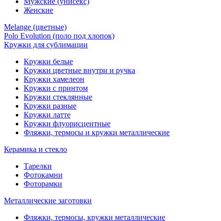
Мужские (унисекс)
Женские
Melange (цветные)
Polo Evolution (поло под хлопок)
Кружки для сублимации
Кружки белые
Кружки цветные внутри и ручка
Кружки хамелеон
Кружки c принтом
Кружки стеклянные
Кружки разные
Кружки латте
Кружки флуорисцентные
Фляжки, термосы и кружки металлические
Керамика и стекло
Тарелки
Фотокамни
Фоторамки
Металлические заготовки
Фляжки, термосы, кружки металлические