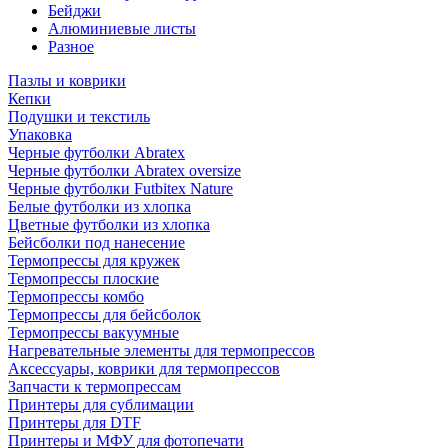
Бейджи
Алюминиевые листы
Разное
Пазлы и коврики
Кепки
Подушки и текстиль
Упаковка
Черные футболки Abratex
Черные футболки Abratex oversize
Черные футболки Futbitex Nature
Белые футболки из хлопка
Цветные футболки из хлопка
Бейсболки под нанесение
Термопрессы для кружек
Термопрессы плоские
Термопрессы комбо
Термопрессы для бейсболок
Термопрессы вакуумные
Нагревательные элементы для термопрессов
Аксессуары, коврики для термопрессов
Запчасти к термопрессам
Принтеры для сублимации
Принтеры для DTF
Принтеры и МФУ для фотопечати