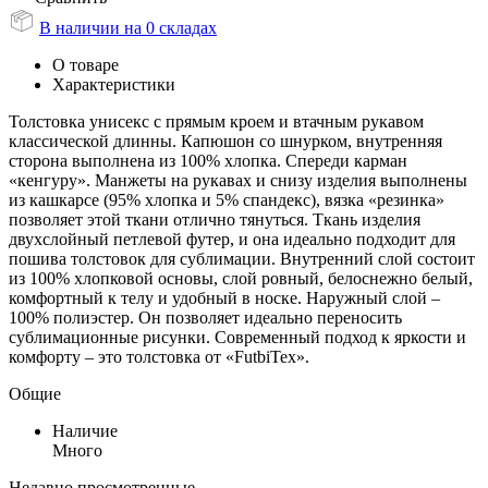
В наличии на 0 складах
О товаре
Характеристики
Толстовка унисекс с прямым кроем и втачным рукавом
классической длинны. Капюшон со шнурком, внутренняя
сторона выполнена из 100% хлопка. Спереди карман
«кенгуру». Манжеты на рукавах и снизу изделия выполнены
из кашкарсе (95% хлопка и 5% спандекс), вязка «резинка»
позволяет этой ткани отлично тянуться. Ткань изделия
двухслойный петлевой футер, и она идеально подходит для
пошива толстовок для сублимации. Внутренний слой состоит
из 100% хлопковой основы, слой ровный, белоснежно белый,
комфортный к телу и удобный в носке. Наружный слой –
100% полиэстер. Он позволяет идеально переносить
сублимационные рисунки. Современный подход к яркости и
комфорту – это толстовка от «FutbiTex».
Общие
Наличие
Много
Недавно просмотренные