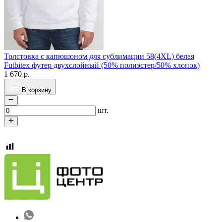
Толстовка с капюшоном для cублимации 58(4XL) белая
Futbitex футер двухслойный (50% полиэстер/50% хлопок)
1 670
р.
В корзину
шт.