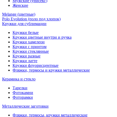
Мужские (унисекс)
Женские
Melange (цветные)
Polo Evolution (поло под хлопок)
Кружки для сублимации
Кружки белые
Кружки цветные внутри и ручка
Кружки хамелеон
Кружки c принтом
Кружки стеклянные
Кружки разные
Кружки латте
Кружки флуорисцентные
Фляжки, термосы и кружки металлические
Керамика и стекло
Тарелки
Фотокамни
Фоторамки
Металлические заготовки
Фляжки, термосы, кружки металлические