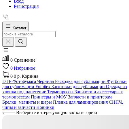
Вход
Регистрация
Каталог
0
Сравнение
0
Избранное
0
0 р.
Корзина
DTF
Фотобумага
Чернила
Расходка для сублимации
Футболки
для сублимации Futbitex
Заготовки для сублимации
Одежда из
хлопка под нанесение
Термопрессы
Запчасти и аксессуары к
термопрессам
Принтеры и МФУ
Запчасти к принтерам
Брелки, магниты и шары
Пленка для ламинирования
СНПЧ,
чипы и запчасти
Новинки
Выберите интересующую вас категорию