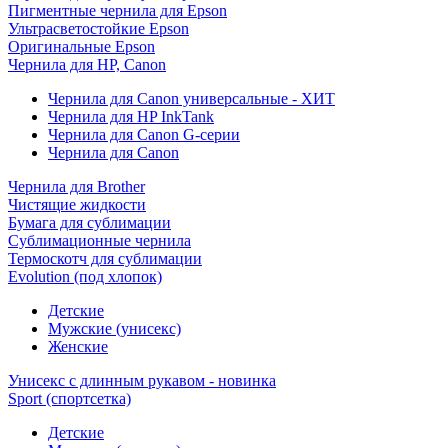
Пигментные чернила для Epson
Ультрасветостойкие Epson
Оригинальные Epson
Чернила для HP, Canon
Чернила для Canon универсальные - ХИТ
Чернила для HP InkTank
Чернила для Canon G-серии
Чернила для Canon
Чернила для Brother
Чистящие жидкости
Бумага для сублимации
Сублимационные чернила
Термоскотч для сублимации
Evolution (под хлопок)
Детские
Мужские (унисекс)
Женские
Унисекс с длинным рукавом - новинка
Sport (спортсетка)
Детские