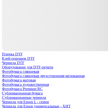
Пленка DTF
Клей-порошок DTF
Чернила DTF
Оборудование для DTF-печати
Фотобумага глянцевая
Фотобумага глянцевая двухсторонняя мелованная
Фотобумага матовая
Фотобумага художественная
Фотобумага Premium RC
Сублимационная бумага
Сублимационные чернила
Чернила для Epson L - серии
Чернила для Epson универсальные - ХИТ