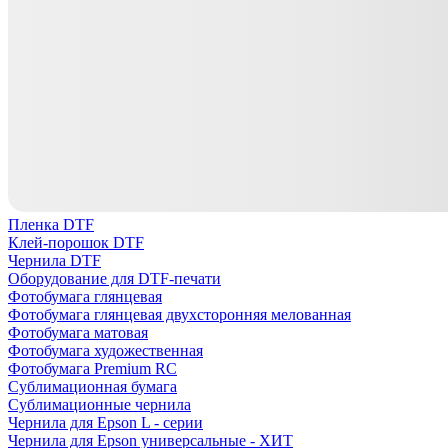
Пленка DTF
Клей-порошок DTF
Чернила DTF
Оборудование для DTF-печати
Фотобумага глянцевая
Фотобумага глянцевая двухсторонняя мелованная
Фотобумага матовая
Фотобумага художественная
Фотобумага Premium RC
Сублимационная бумага
Сублимационные чернила
Чернила для Epson L - серии
Чернила для Epson универсальные - ХИТ