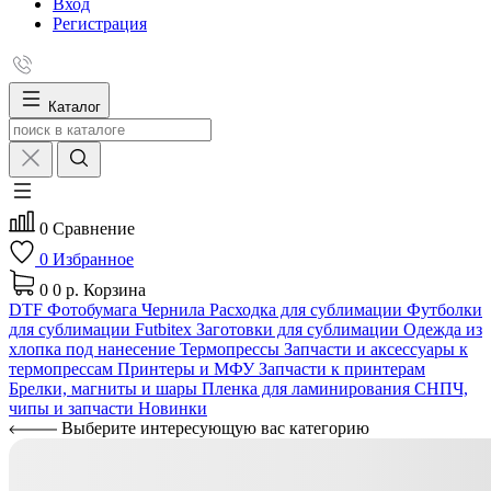
Вход
Регистрация
Каталог
0
Сравнение
0
Избранное
0
0 р.
Корзина
DTF
Фотобумага
Чернила
Расходка для сублимации
Футболки
для сублимации Futbitex
Заготовки для сублимации
Одежда из
хлопка под нанесение
Термопрессы
Запчасти и аксессуары к
термопрессам
Принтеры и МФУ
Запчасти к принтерам
Брелки, магниты и шары
Пленка для ламинирования
СНПЧ,
чипы и запчасти
Новинки
Выберите интересующую вас категорию