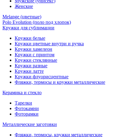
Мужские (унисекс)
Женские
Melange (цветные)
Polo Evolution (поло под хлопок)
Кружки для сублимации
Кружки белые
Кружки цветные внутри и ручка
Кружки хамелеон
Кружки c принтом
Кружки стеклянные
Кружки разные
Кружки латте
Кружки флуорисцентные
Фляжки, термосы и кружки металлические
Керамика и стекло
Тарелки
Фотокамни
Фоторамки
Металлические заготовки
Фляжки, термосы, кружки металлические