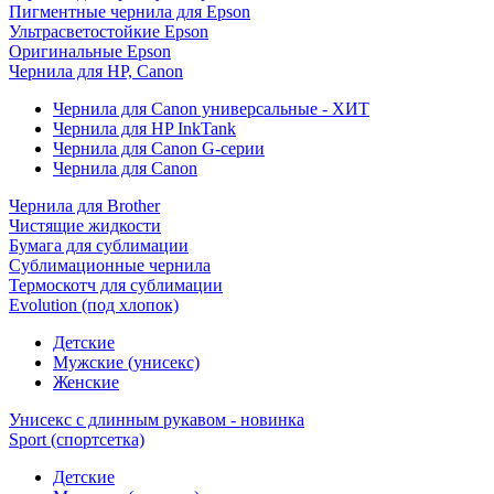
Пигментные чернила для Epson
Ультрасветостойкие Epson
Оригинальные Epson
Чернила для HP, Canon
Чернила для Canon универсальные - ХИТ
Чернила для HP InkTank
Чернила для Canon G-серии
Чернила для Canon
Чернила для Brother
Чистящие жидкости
Бумага для сублимации
Сублимационные чернила
Термоскотч для сублимации
Evolution (под хлопок)
Детские
Мужские (унисекс)
Женские
Унисекс с длинным рукавом - новинка
Sport (спортсетка)
Детские