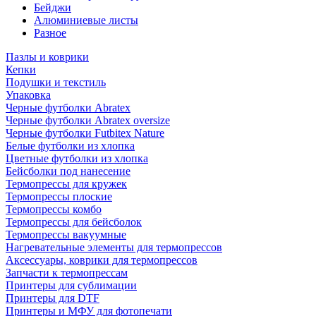
Бейджи
Алюминиевые листы
Разное
Пазлы и коврики
Кепки
Подушки и текстиль
Упаковка
Черные футболки Abratex
Черные футболки Abratex oversize
Черные футболки Futbitex Nature
Белые футболки из хлопка
Цветные футболки из хлопка
Бейсболки под нанесение
Термопрессы для кружек
Термопрессы плоские
Термопрессы комбо
Термопрессы для бейсболок
Термопрессы вакуумные
Нагревательные элементы для термопрессов
Аксессуары, коврики для термопрессов
Запчасти к термопрессам
Принтеры для сублимации
Принтеры для DTF
Принтеры и МФУ для фотопечати