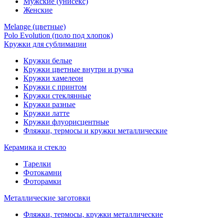
Мужские (унисекс)
Женские
Melange (цветные)
Polo Evolution (поло под хлопок)
Кружки для сублимации
Кружки белые
Кружки цветные внутри и ручка
Кружки хамелеон
Кружки c принтом
Кружки стеклянные
Кружки разные
Кружки латте
Кружки флуорисцентные
Фляжки, термосы и кружки металлические
Керамика и стекло
Тарелки
Фотокамни
Фоторамки
Металлические заготовки
Фляжки, термосы, кружки металлические