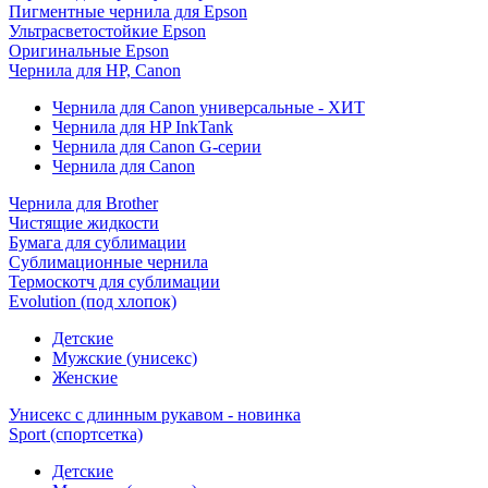
Пигментные чернила для Epson
Ультрасветостойкие Epson
Оригинальные Epson
Чернила для HP, Canon
Чернила для Canon универсальные - ХИТ
Чернила для HP InkTank
Чернила для Canon G-серии
Чернила для Canon
Чернила для Brother
Чистящие жидкости
Бумага для сублимации
Сублимационные чернила
Термоскотч для сублимации
Evolution (под хлопок)
Детские
Мужские (унисекс)
Женские
Унисекс с длинным рукавом - новинка
Sport (спортсетка)
Детские