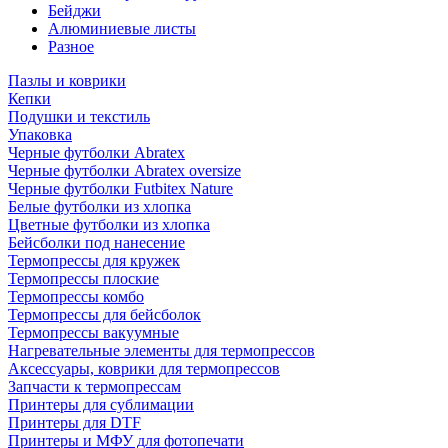
Бейджи
Алюминиевые листы
Разное
Пазлы и коврики
Кепки
Подушки и текстиль
Упаковка
Черные футболки Abratex
Черные футболки Abratex oversize
Черные футболки Futbitex Nature
Белые футболки из хлопка
Цветные футболки из хлопка
Бейсболки под нанесение
Термопрессы для кружек
Термопрессы плоские
Термопрессы комбо
Термопрессы для бейсболок
Термопрессы вакуумные
Нагревательные элементы для термопрессов
Аксессуары, коврики для термопрессов
Запчасти к термопрессам
Принтеры для сублимации
Принтеры для DTF
Принтеры и МФУ для фотопечати