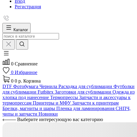
Вход
Регистрация
Каталог
0
Сравнение
0
Избранное
0
0 р.
Корзина
DTF
Фотобумага
Чернила
Расходка для сублимации
Футболки
для сублимации Futbitex
Заготовки для сублимации
Одежда из
хлопка под нанесение
Термопрессы
Запчасти и аксессуары к
термопрессам
Принтеры и МФУ
Запчасти к принтерам
Брелки, магниты и шары
Пленка для ламинирования
СНПЧ,
чипы и запчасти
Новинки
Выберите интересующую вас категорию