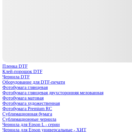
Пленка DTF
Клей-порошок DTF
Чернила DTF
Оборудование для DTF-печати
Фотобумага глянцевая
Фотобумага глянцевая двухсторонняя мелованная
Фотобумага матовая
Фотобумага художественная
Фотобумага Premium RC
Сублимационная бумага
Сублимационные чернила
Чернила для Epson L - серии
Чернила для Epson универсальные - ХИТ