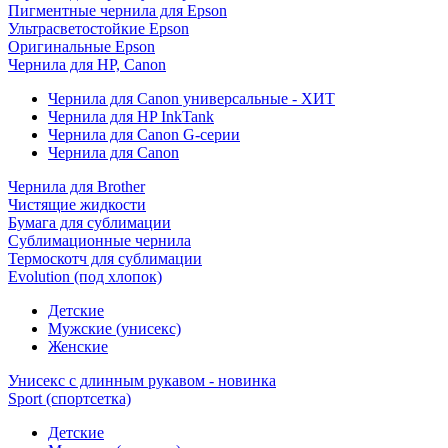
Пигментные чернила для Epson
Ультрасветостойкие Epson
Оригинальные Epson
Чернила для HP, Canon
Чернила для Canon универсальные - ХИТ
Чернила для HP InkTank
Чернила для Canon G-серии
Чернила для Canon
Чернила для Brother
Чистящие жидкости
Бумага для сублимации
Сублимационные чернила
Термоскотч для сублимации
Evolution (под хлопок)
Детские
Мужские (унисекс)
Женские
Унисекс с длинным рукавом - новинка
Sport (спортсетка)
Детские