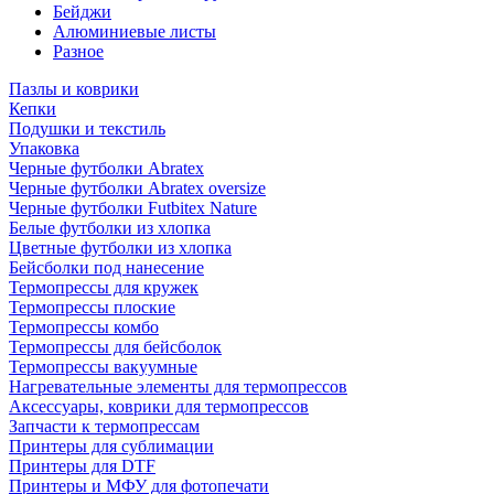
Бейджи
Алюминиевые листы
Разное
Пазлы и коврики
Кепки
Подушки и текстиль
Упаковка
Черные футболки Abratex
Черные футболки Abratex oversize
Черные футболки Futbitex Nature
Белые футболки из хлопка
Цветные футболки из хлопка
Бейсболки под нанесение
Термопрессы для кружек
Термопрессы плоские
Термопрессы комбо
Термопрессы для бейсболок
Термопрессы вакуумные
Нагревательные элементы для термопрессов
Аксессуары, коврики для термопрессов
Запчасти к термопрессам
Принтеры для сублимации
Принтеры для DTF
Принтеры и МФУ для фотопечати