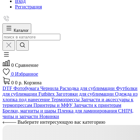
Вход
Регистрация
Каталог
0
Сравнение
0
Избранное
0
0 р.
Корзина
DTF
Фотобумага
Чернила
Расходка для сублимации
Футболки
для сублимации Futbitex
Заготовки для сублимации
Одежда из
хлопка под нанесение
Термопрессы
Запчасти и аксессуары к
термопрессам
Принтеры и МФУ
Запчасти к принтерам
Брелки, магниты и шары
Пленка для ламинирования
СНПЧ,
чипы и запчасти
Новинки
Выберите интересующую вас категорию