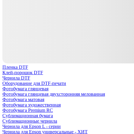
Пленка DTF
Клей-порошок DTF
Чернила DTF
Оборудование для DTF-печати
Фотобумага глянцевая
Фотобумага глянцевая двухсторонняя мелованная
Фотобумага матовая
Фотобумага художественная
Фотобумага Premium RC
Сублимационная бумага
Сублимационные чернила
Чернила для Epson L - серии
Чернила для Epson универсальные - ХИТ