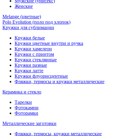
Мужские (унисекс)
Женские
Melange (цветные)
Polo Evolution (поло под хлопок)
Кружки для сублимации
Кружки белые
Кружки цветные внутри и ручка
Кружки хамелеон
Кружки c принтом
Кружки стеклянные
Кружки разные
Кружки латте
Кружки флуорисцентные
Фляжки, термосы и кружки металлические
Керамика и стекло
Тарелки
Фотокамни
Фоторамки
Металлические заготовки
Фляжки, термосы, кружки металлические