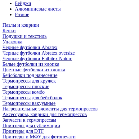
Бейджи
Алюминиевые листы
Разное
Пазлы и коврики
Кепки
Подушки и текстиль
Упаковка
Черные футболки Abratex
Черные футболки Abratex oversize
Черные футболки Futbitex Nature
Белые футболки из хлопка
Цветные футболки из хлопка
Бейсболки под нанесение
Термопрессы для кружек
Термопрессы плоские
Термопрессы комбо
Термопрессы для бейсболок
Термопрессы вакуумные
Нагревательные элементы для термопрессов
Аксессуары, коврики для термопрессов
Запчасти к термопрессам
Принтеры для сублимации
Принтеры для DTF
Принтеры и МФУ для фотопечати