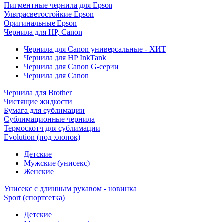
Пигментные чернила для Epson
Ультрасветостойкие Epson
Оригинальные Epson
Чернила для HP, Canon
Чернила для Canon универсальные - ХИТ
Чернила для HP InkTank
Чернила для Canon G-серии
Чернила для Canon
Чернила для Brother
Чистящие жидкости
Бумага для сублимации
Сублимационные чернила
Термоскотч для сублимации
Evolution (под хлопок)
Детские
Мужские (унисекс)
Женские
Унисекс с длинным рукавом - новинка
Sport (спортсетка)
Детские