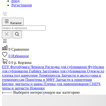
Вход
Регистрация
Каталог
0
Сравнение
0
Избранное
0
0 р.
Корзина
DTF
Фотобумага
Чернила
Расходка для сублимации
Футболки
для сублимации Futbitex
Заготовки для сублимации
Одежда из
хлопка под нанесение
Термопрессы
Запчасти и аксессуары к
термопрессам
Принтеры и МФУ
Запчасти к принтерам
Брелки, магниты и шары
Пленка для ламинирования
СНПЧ,
чипы и запчасти
Новинки
Выберите интересующую вас категорию