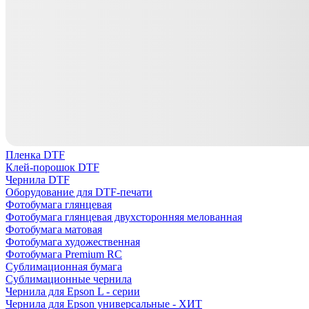
Пленка DTF
Клей-порошок DTF
Чернила DTF
Оборудование для DTF-печати
Фотобумага глянцевая
Фотобумага глянцевая двухсторонняя мелованная
Фотобумага матовая
Фотобумага художественная
Фотобумага Premium RC
Сублимационная бумага
Сублимационные чернила
Чернила для Epson L - серии
Чернила для Epson универсальные - ХИТ