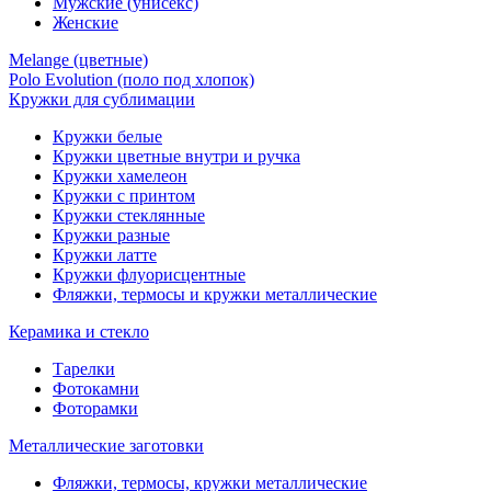
Мужские (унисекс)
Женские
Melange (цветные)
Polo Evolution (поло под хлопок)
Кружки для сублимации
Кружки белые
Кружки цветные внутри и ручка
Кружки хамелеон
Кружки c принтом
Кружки стеклянные
Кружки разные
Кружки латте
Кружки флуорисцентные
Фляжки, термосы и кружки металлические
Керамика и стекло
Тарелки
Фотокамни
Фоторамки
Металлические заготовки
Фляжки, термосы, кружки металлические