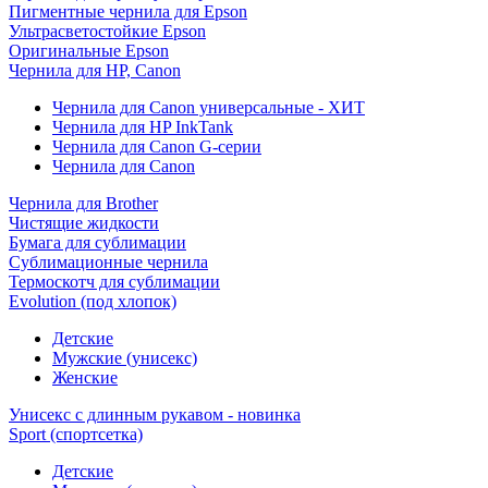
Пигментные чернила для Epson
Ультрасветостойкие Epson
Оригинальные Epson
Чернила для HP, Canon
Чернила для Canon универсальные - ХИТ
Чернила для HP InkTank
Чернила для Canon G-серии
Чернила для Canon
Чернила для Brother
Чистящие жидкости
Бумага для сублимации
Сублимационные чернила
Термоскотч для сублимации
Evolution (под хлопок)
Детские
Мужские (унисекс)
Женские
Унисекс с длинным рукавом - новинка
Sport (спортсетка)
Детские