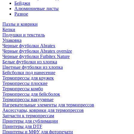
Бейджи
Алюминиевые листы
Разное
Пазлы и коврики
Кепки
Подушки и текстиль
Упаковка
Черные футболки Abratex
Черные футболки Abratex oversize
Черные футболки Futbitex Nature
Белые футболки из хлопка
Цветные футболки из хлопка
Бейсболки под нанесение
Термопрессы для кружек
Термопрессы плоские
Термопрессы комбо
Термопрессы для бейсболок
Термопрессы вакуумные
Нагревательные элементы для термопрессов
Аксессуары, коврики для термопрессов
Запчасти к термопрессам
Принтеры для сублимации
Принтеры для DTF
Принтеры и МФУ для фотопечати