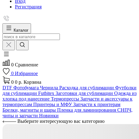
Вход
Регистрация
Каталог
0
Сравнение
0
Избранное
0
0 р.
Корзина
DTF
Фотобумага
Чернила
Расходка для сублимации
Футболки
для сублимации Futbitex
Заготовки для сублимации
Одежда из
хлопка под нанесение
Термопрессы
Запчасти и аксессуары к
термопрессам
Принтеры и МФУ
Запчасти к принтерам
Брелки, магниты и шары
Пленка для ламинирования
СНПЧ,
чипы и запчасти
Новинки
Выберите интересующую вас категорию