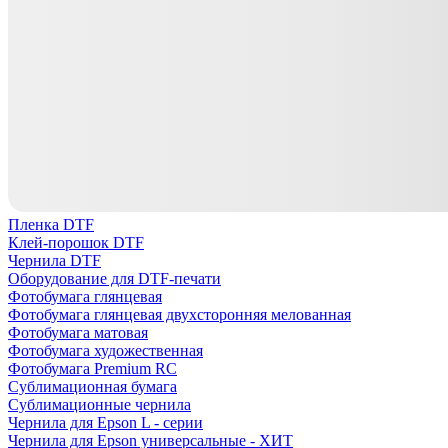
Пленка DTF
Клей-порошок DTF
Чернила DTF
Оборудование для DTF-печати
Фотобумага глянцевая
Фотобумага глянцевая двухсторонняя мелованная
Фотобумага матовая
Фотобумага художественная
Фотобумага Premium RC
Сублимационная бумага
Сублимационные чернила
Чернила для Epson L - серии
Чернила для Epson универсальные - ХИТ