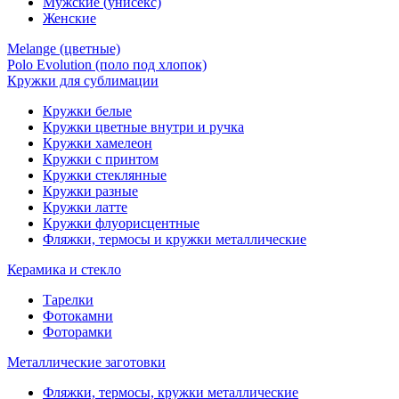
Мужские (унисекс)
Женские
Melange (цветные)
Polo Evolution (поло под хлопок)
Кружки для сублимации
Кружки белые
Кружки цветные внутри и ручка
Кружки хамелеон
Кружки c принтом
Кружки стеклянные
Кружки разные
Кружки латте
Кружки флуорисцентные
Фляжки, термосы и кружки металлические
Керамика и стекло
Тарелки
Фотокамни
Фоторамки
Металлические заготовки
Фляжки, термосы, кружки металлические