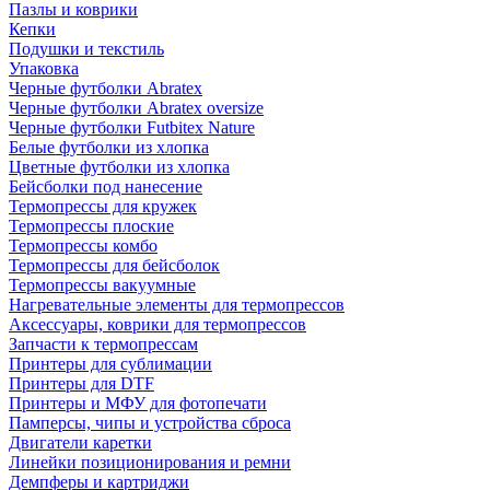
Пазлы и коврики
Кепки
Подушки и текстиль
Упаковка
Черные футболки Abratex
Черные футболки Abratex oversize
Черные футболки Futbitex Nature
Белые футболки из хлопка
Цветные футболки из хлопка
Бейсболки под нанесение
Термопрессы для кружек
Термопрессы плоские
Термопрессы комбо
Термопрессы для бейсболок
Термопрессы вакуумные
Нагревательные элементы для термопрессов
Аксессуары, коврики для термопрессов
Запчасти к термопрессам
Принтеры для сублимации
Принтеры для DTF
Принтеры и МФУ для фотопечати
Памперсы, чипы и устройства сброса
Двигатели каретки
Линейки позиционирования и ремни
Демпферы и картриджи