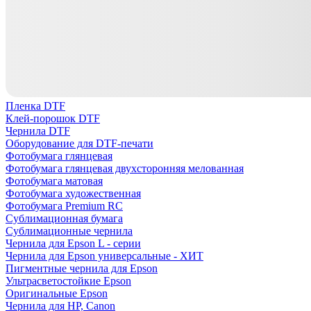
Пленка DTF
Клей-порошок DTF
Чернила DTF
Оборудование для DTF-печати
Фотобумага глянцевая
Фотобумага глянцевая двухсторонняя мелованная
Фотобумага матовая
Фотобумага художественная
Фотобумага Premium RC
Сублимационная бумага
Сублимационные чернила
Чернила для Epson L - серии
Чернила для Epson универсальные - ХИТ
Пигментные чернила для Epson
Ультрасветостойкие Epson
Оригинальные Epson
Чернила для HP, Canon