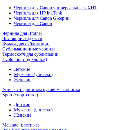
Чернила для Canon универсальные - ХИТ
Чернила для HP InkTank
Чернила для Canon G-серии
Чернила для Canon
Чернила для Brother
Чистящие жидкости
Бумага для сублимации
Сублимационные чернила
Термоскотч для сублимации
Evolution (под хлопок)
Детские
Мужские (унисекс)
Женские
Унисекс с длинным рукавом - новинка
Sport (спортсетка)
Детские
Мужские (унисекс)
Женские
Melange (цветные)