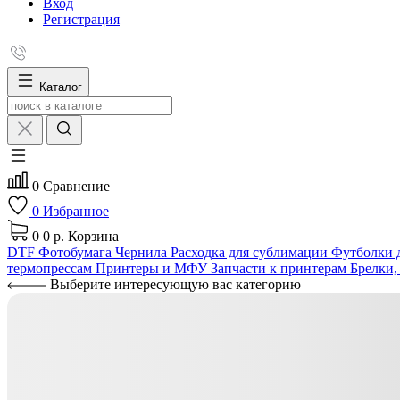
Вход
Регистрация
Каталог
0
Сравнение
0
Избранное
0
0 р.
Корзина
DTF
Фотобумага
Чернила
Расходка для сублимации
Футболки д
термопрессам
Принтеры и МФУ
Запчасти к принтерам
Брелки,
Выберите интересующую вас категорию