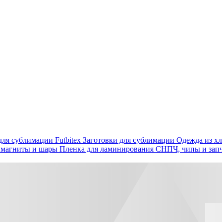
ля сублимации Futbitex
Заготовки для сублимации
Одежда из хл
 магниты и шары
Пленка для ламинирования
СНПЧ, чипы и зап