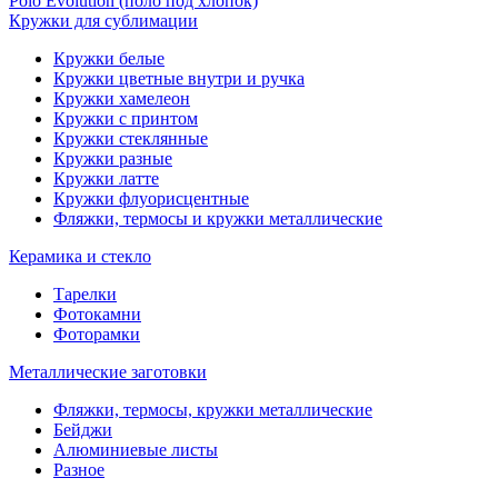
Polo Evolution (поло под хлопок)
Кружки для сублимации
Кружки белые
Кружки цветные внутри и ручка
Кружки хамелеон
Кружки c принтом
Кружки стеклянные
Кружки разные
Кружки латте
Кружки флуорисцентные
Фляжки, термосы и кружки металлические
Керамика и стекло
Тарелки
Фотокамни
Фоторамки
Металлические заготовки
Фляжки, термосы, кружки металлические
Бейджи
Алюминиевые листы
Разное