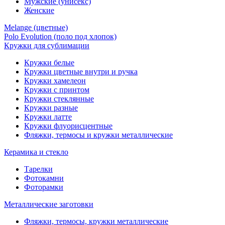
Мужские (унисекс)
Женские
Melange (цветные)
Polo Evolution (поло под хлопок)
Кружки для сублимации
Кружки белые
Кружки цветные внутри и ручка
Кружки хамелеон
Кружки c принтом
Кружки стеклянные
Кружки разные
Кружки латте
Кружки флуорисцентные
Фляжки, термосы и кружки металлические
Керамика и стекло
Тарелки
Фотокамни
Фоторамки
Металлические заготовки
Фляжки, термосы, кружки металлические