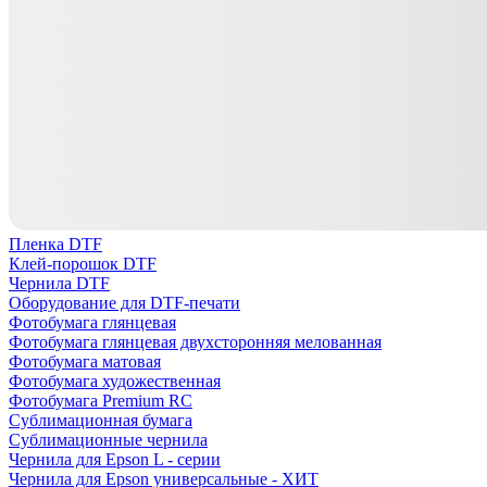
Пленка DTF
Клей-порошок DTF
Чернила DTF
Оборудование для DTF-печати
Фотобумага глянцевая
Фотобумага глянцевая двухсторонняя мелованная
Фотобумага матовая
Фотобумага художественная
Фотобумага Premium RC
Сублимационная бумага
Сублимационные чернила
Чернила для Epson L - серии
Чернила для Epson универсальные - ХИТ