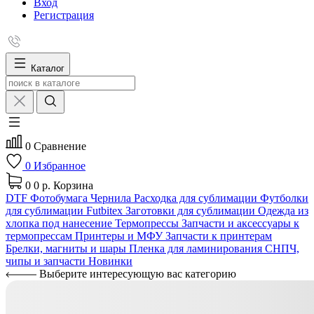
Вход
Регистрация
Каталог
0
Сравнение
0
Избранное
0
0 р.
Корзина
DTF
Фотобумага
Чернила
Расходка для сублимации
Футболки
для сублимации Futbitex
Заготовки для сублимации
Одежда из
хлопка под нанесение
Термопрессы
Запчасти и аксессуары к
термопрессам
Принтеры и МФУ
Запчасти к принтерам
Брелки, магниты и шары
Пленка для ламинирования
СНПЧ,
чипы и запчасти
Новинки
Выберите интересующую вас категорию