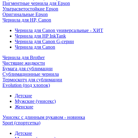
Пигментные чернила для Epson
Ультрасветостойкие Epson
Оригинальные Epson
Чернила для HP, Canon
Чернила для Canon универсальные - ХИТ
Чернила для HP InkTank
Чернила для Canon G-серии
Чернила для Canon
Чернила для Brother
Чистящие жидкости
Бумага для сублимации
Сублимационные чернила
Термоскотч для сублимации
Evolution (под хлопок)
Детские
Мужские (унисекс)
Женские
Унисекс с длинным рукавом - новинка
Sport (спортсетка)
Детские