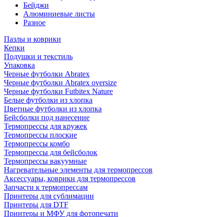
Бейджи
Алюминиевые листы
Разное
Пазлы и коврики
Кепки
Подушки и текстиль
Упаковка
Черные футболки Abratex
Черные футболки Abratex oversize
Черные футболки Futbitex Nature
Белые футболки из хлопка
Цветные футболки из хлопка
Бейсболки под нанесение
Термопрессы для кружек
Термопрессы плоские
Термопрессы комбо
Термопрессы для бейсболок
Термопрессы вакуумные
Нагревательные элементы для термопрессов
Аксессуары, коврики для термопрессов
Запчасти к термопрессам
Принтеры для сублимации
Принтеры для DTF
Принтеры и МФУ для фотопечати