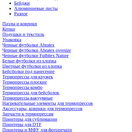
Бейджи
Алюминиевые листы
Разное
Пазлы и коврики
Кепки
Подушки и текстиль
Упаковка
Черные футболки Abratex
Черные футболки Abratex oversize
Черные футболки Futbitex Nature
Белые футболки из хлопка
Цветные футболки из хлопка
Бейсболки под нанесение
Термопрессы для кружек
Термопрессы плоские
Термопрессы комбо
Термопрессы для бейсболок
Термопрессы вакуумные
Нагревательные элементы для термопрессов
Аксессуары, коврики для термопрессов
Запчасти к термопрессам
Принтеры для сублимации
Принтеры для DTF
Принтеры и МФУ для фотопечати