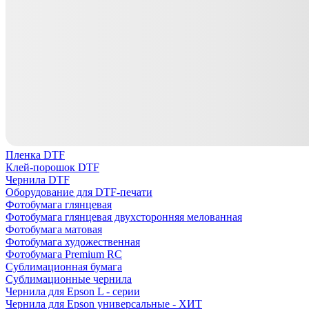
Пленка DTF
Клей-порошок DTF
Чернила DTF
Оборудование для DTF-печати
Фотобумага глянцевая
Фотобумага глянцевая двухсторонняя мелованная
Фотобумага матовая
Фотобумага художественная
Фотобумага Premium RC
Сублимационная бумага
Сублимационные чернила
Чернила для Epson L - серии
Чернила для Epson универсальные - ХИТ