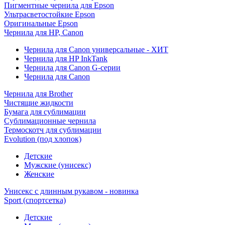
Пигментные чернила для Epson
Ультрасветостойкие Epson
Оригинальные Epson
Чернила для HP, Canon
Чернила для Canon универсальные - ХИТ
Чернила для HP InkTank
Чернила для Canon G-серии
Чернила для Canon
Чернила для Brother
Чистящие жидкости
Бумага для сублимации
Сублимационные чернила
Термоскотч для сублимации
Evolution (под хлопок)
Детские
Мужские (унисекс)
Женские
Унисекс с длинным рукавом - новинка
Sport (спортсетка)
Детские