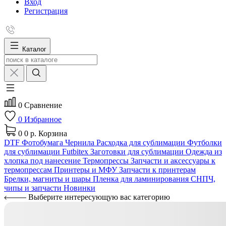
Вход
Регистрация
Каталог
0
Сравнение
0
Избранное
0
0 р.
Корзина
DTF
Фотобумага
Чернила
Расходка для сублимации
Футболки
для сублимации Futbitex
Заготовки для сублимации
Одежда из
хлопка под нанесение
Термопрессы
Запчасти и аксессуары к
термопрессам
Принтеры и МФУ
Запчасти к принтерам
Брелки, магниты и шары
Пленка для ламинирования
СНПЧ,
чипы и запчасти
Новинки
Выберите интересующую вас категорию