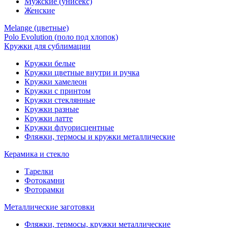
Мужские (унисекс)
Женские
Melange (цветные)
Polo Evolution (поло под хлопок)
Кружки для сублимации
Кружки белые
Кружки цветные внутри и ручка
Кружки хамелеон
Кружки c принтом
Кружки стеклянные
Кружки разные
Кружки латте
Кружки флуорисцентные
Фляжки, термосы и кружки металлические
Керамика и стекло
Тарелки
Фотокамни
Фоторамки
Металлические заготовки
Фляжки, термосы, кружки металлические