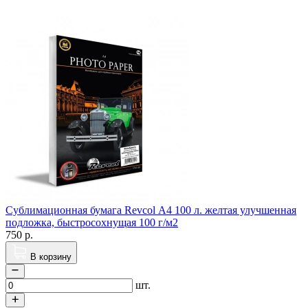
Сублимационная бумага Revcol А4 100 л. желтая улучшенная
подложка, быстросохнущая 100 г/м2
750
р.
В корзину
шт.