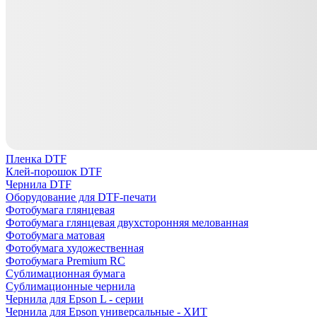
Пленка DTF
Клей-порошок DTF
Чернила DTF
Оборудование для DTF-печати
Фотобумага глянцевая
Фотобумага глянцевая двухсторонняя мелованная
Фотобумага матовая
Фотобумага художественная
Фотобумага Premium RC
Сублимационная бумага
Сублимационные чернила
Чернила для Epson L - серии
Чернила для Epson универсальные - ХИТ