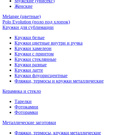
Мужские (унисекс)
Женские
Melange (цветные)
Polo Evolution (поло под хлопок)
Кружки для сублимации
Кружки белые
Кружки цветные внутри и ручка
Кружки хамелеон
Кружки c принтом
Кружки стеклянные
Кружки разные
Кружки латте
Кружки флуорисцентные
Фляжки, термосы и кружки металлические
Керамика и стекло
Тарелки
Фотокамни
Фоторамки
Металлические заготовки
Фляжки, термосы, кружки металлические