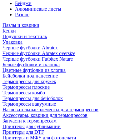
Бейджи
Алюминиевые листы
Разное
Пазлы и коврики
Кепки
Подушки и текстиль
Упаковка
Черные футболки Abratex
Черные футболки Abratex oversize
Черные футболки Futbitex Nature
Белые футболки из хлопка
Цветные футболки из хлопка
Бейсболки под нанесение
Термопрессы для кружек
Термопрессы плоские
Термопрессы комбо
Термопрессы для бейсболок
Термопрессы вакуумные
Нагревательные элементы для термопрессов
Аксессуары, коврики для термопрессов
Запчасти к термопрессам
Принтеры для сублимации
Принтеры для DTF
Принтеры и МФУ для фотопечати