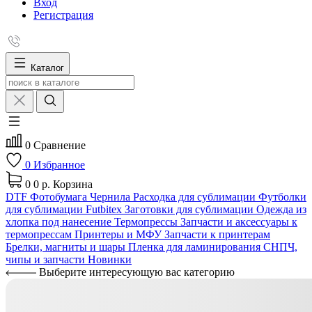
Вход
Регистрация
Каталог
0
Сравнение
0
Избранное
0
0 р.
Корзина
DTF
Фотобумага
Чернила
Расходка для сублимации
Футболки
для сублимации Futbitex
Заготовки для сублимации
Одежда из
хлопка под нанесение
Термопрессы
Запчасти и аксессуары к
термопрессам
Принтеры и МФУ
Запчасти к принтерам
Брелки, магниты и шары
Пленка для ламинирования
СНПЧ,
чипы и запчасти
Новинки
Выберите интересующую вас категорию