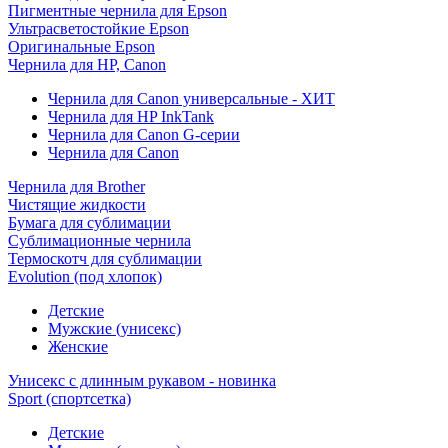
Пигментные чернила для Epson
Ультрасветостойкие Epson
Оригинальные Epson
Чернила для HP, Canon
Чернила для Canon универсальные - ХИТ
Чернила для HP InkTank
Чернила для Canon G-серии
Чернила для Canon
Чернила для Brother
Чистящие жидкости
Бумага для сублимации
Сублимационные чернила
Термоскотч для сублимации
Evolution (под хлопок)
Детские
Мужские (унисекс)
Женские
Унисекс с длинным рукавом - новинка
Sport (спортсетка)
Детские