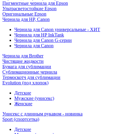
Пигментные чернила для Epson
Ультрасветостойкие Epson
Оригинальные Epson
Чернила для HP, Canon
Чернила для Canon универсальные - ХИТ
Чернила для HP InkTank
Чернила для Canon G-серии
Чернила для Canon
Чернила для Brother
Чистящие жидкости
Бумага для сублимации
Сублимационные чернила
Термоскотч для сублимации
Evolution (под хлопок)
Детские
Мужские (унисекс)
Женские
Унисекс с длинным рукавом - новинка
Sport (спортсетка)
Детские