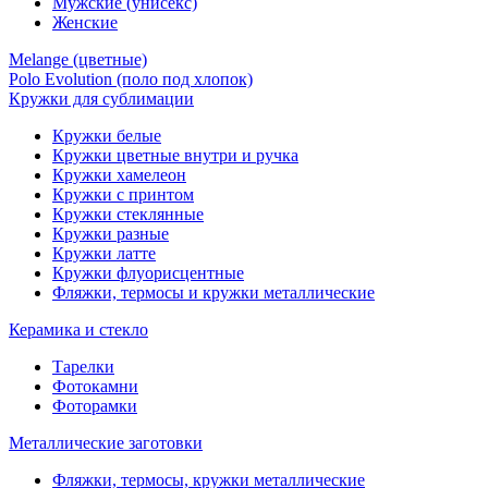
Мужские (унисекс)
Женские
Melange (цветные)
Polo Evolution (поло под хлопок)
Кружки для сублимации
Кружки белые
Кружки цветные внутри и ручка
Кружки хамелеон
Кружки c принтом
Кружки стеклянные
Кружки разные
Кружки латте
Кружки флуорисцентные
Фляжки, термосы и кружки металлические
Керамика и стекло
Тарелки
Фотокамни
Фоторамки
Металлические заготовки
Фляжки, термосы, кружки металлические