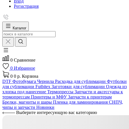
Вход
Регистрация
Каталог
0
Сравнение
0
Избранное
0
0 р.
Корзина
DTF
Фотобумага
Чернила
Расходка для сублимации
Футболки
для сублимации Futbitex
Заготовки для сублимации
Одежда из
хлопка под нанесение
Термопрессы
Запчасти и аксессуары к
термопрессам
Принтеры и МФУ
Запчасти к принтерам
Брелки, магниты и шары
Пленка для ламинирования
СНПЧ,
чипы и запчасти
Новинки
Выберите интересующую вас категорию