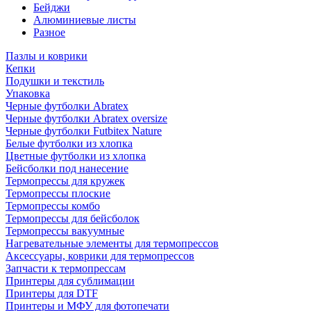
Бейджи
Алюминиевые листы
Разное
Пазлы и коврики
Кепки
Подушки и текстиль
Упаковка
Черные футболки Abratex
Черные футболки Abratex oversize
Черные футболки Futbitex Nature
Белые футболки из хлопка
Цветные футболки из хлопка
Бейсболки под нанесение
Термопрессы для кружек
Термопрессы плоские
Термопрессы комбо
Термопрессы для бейсболок
Термопрессы вакуумные
Нагревательные элементы для термопрессов
Аксессуары, коврики для термопрессов
Запчасти к термопрессам
Принтеры для сублимации
Принтеры для DTF
Принтеры и МФУ для фотопечати