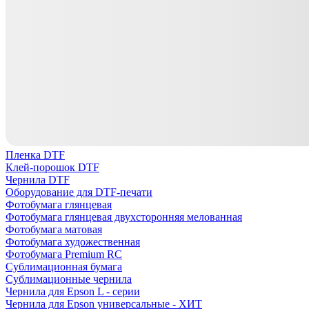
Пленка DTF
Клей-порошок DTF
Чернила DTF
Оборудование для DTF-печати
Фотобумага глянцевая
Фотобумага глянцевая двухсторонняя мелованная
Фотобумага матовая
Фотобумага художественная
Фотобумага Premium RC
Сублимационная бумага
Сублимационные чернила
Чернила для Epson L - серии
Чернила для Epson универсальные - ХИТ