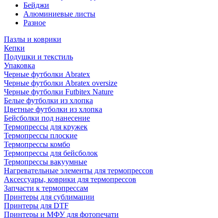
Бейджи
Алюминиевые листы
Разное
Пазлы и коврики
Кепки
Подушки и текстиль
Упаковка
Черные футболки Abratex
Черные футболки Abratex oversize
Черные футболки Futbitex Nature
Белые футболки из хлопка
Цветные футболки из хлопка
Бейсболки под нанесение
Термопрессы для кружек
Термопрессы плоские
Термопрессы комбо
Термопрессы для бейсболок
Термопрессы вакуумные
Нагревательные элементы для термопрессов
Аксессуары, коврики для термопрессов
Запчасти к термопрессам
Принтеры для сублимации
Принтеры для DTF
Принтеры и МФУ для фотопечати