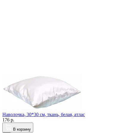
Наволочка, 30*30 см, ткань, белая, атлас
176
р.
В корзину