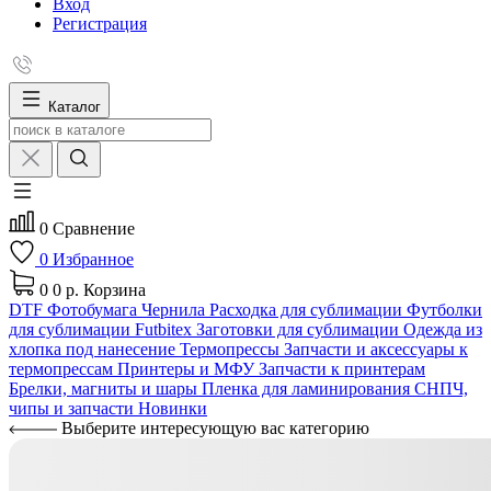
Вход
Регистрация
Каталог
0
Сравнение
0
Избранное
0
0 р.
Корзина
DTF
Фотобумага
Чернила
Расходка для сублимации
Футболки
для сублимации Futbitex
Заготовки для сублимации
Одежда из
хлопка под нанесение
Термопрессы
Запчасти и аксессуары к
термопрессам
Принтеры и МФУ
Запчасти к принтерам
Брелки, магниты и шары
Пленка для ламинирования
СНПЧ,
чипы и запчасти
Новинки
Выберите интересующую вас категорию