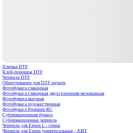
Пленка DTF
Клей-порошок DTF
Чернила DTF
Оборудование для DTF-печати
Фотобумага глянцевая
Фотобумага глянцевая двухсторонняя мелованная
Фотобумага матовая
Фотобумага художественная
Фотобумага Premium RC
Сублимационная бумага
Сублимационные чернила
Чернила для Epson L - серии
Чернила для Epson универсальные - ХИТ