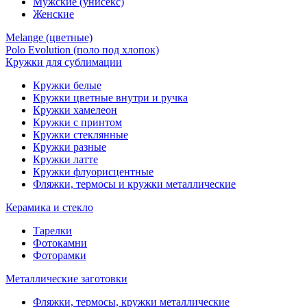
Мужские (унисекс)
Женские
Melange (цветные)
Polo Evolution (поло под хлопок)
Кружки для сублимации
Кружки белые
Кружки цветные внутри и ручка
Кружки хамелеон
Кружки c принтом
Кружки стеклянные
Кружки разные
Кружки латте
Кружки флуорисцентные
Фляжки, термосы и кружки металлические
Керамика и стекло
Тарелки
Фотокамни
Фоторамки
Металлические заготовки
Фляжки, термосы, кружки металлические