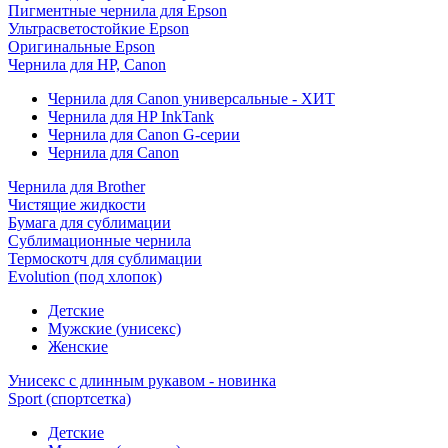
Пигментные чернила для Epson
Ультрасветостойкие Epson
Оригинальные Epson
Чернила для HP, Canon
Чернила для Canon универсальные - ХИТ
Чернила для HP InkTank
Чернила для Canon G-серии
Чернила для Canon
Чернила для Brother
Чистящие жидкости
Бумага для сублимации
Сублимационные чернила
Термоскотч для сублимации
Evolution (под хлопок)
Детские
Мужские (унисекс)
Женские
Унисекс с длинным рукавом - новинка
Sport (спортсетка)
Детские