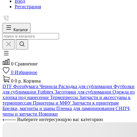
Вход
Регистрация
Каталог
0
Сравнение
0
Избранное
0
0 р.
Корзина
DTF
Фотобумага
Чернила
Расходка для сублимации
Футболки
для сублимации Futbitex
Заготовки для сублимации
Одежда из
хлопка под нанесение
Термопрессы
Запчасти и аксессуары к
термопрессам
Принтеры и МФУ
Запчасти к принтерам
Брелки, магниты и шары
Пленка для ламинирования
СНПЧ,
чипы и запчасти
Новинки
Выберите интересующую вас категорию