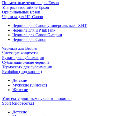
Пигментные чернила для Epson
Ультрасветостойкие Epson
Оригинальные Epson
Чернила для HP, Canon
Чернила для Canon универсальные - ХИТ
Чернила для HP InkTank
Чернила для Canon G-серии
Чернила для Canon
Чернила для Brother
Чистящие жидкости
Бумага для сублимации
Сублимационные чернила
Термоскотч для сублимации
Evolution (под хлопок)
Детские
Мужские (унисекс)
Женские
Унисекс с длинным рукавом - новинка
Sport (спортсетка)
Детские