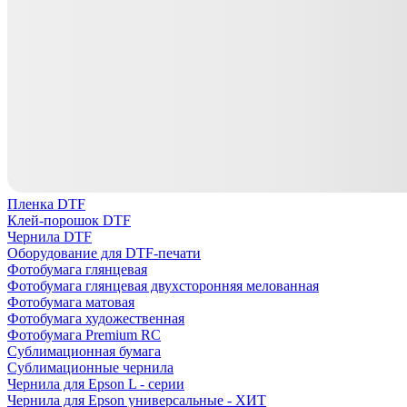
Пленка DTF
Клей-порошок DTF
Чернила DTF
Оборудование для DTF-печати
Фотобумага глянцевая
Фотобумага глянцевая двухсторонняя мелованная
Фотобумага матовая
Фотобумага художественная
Фотобумага Premium RC
Сублимационная бумага
Сублимационные чернила
Чернила для Epson L - серии
Чернила для Epson универсальные - ХИТ