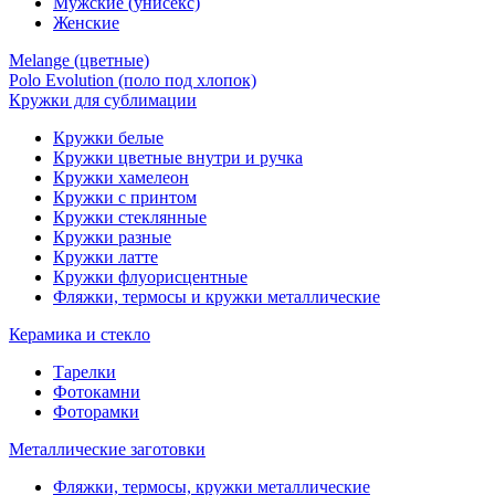
Мужские (унисекс)
Женские
Melange (цветные)
Polo Evolution (поло под хлопок)
Кружки для сублимации
Кружки белые
Кружки цветные внутри и ручка
Кружки хамелеон
Кружки c принтом
Кружки стеклянные
Кружки разные
Кружки латте
Кружки флуорисцентные
Фляжки, термосы и кружки металлические
Керамика и стекло
Тарелки
Фотокамни
Фоторамки
Металлические заготовки
Фляжки, термосы, кружки металлические