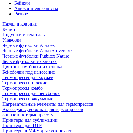
Бейджи
Алюминиевые листы
Разное
Пазлы и коврики
Кепки
Подушки и текстиль
Упаковка
Черные футболки Abratex
Черные футболки Abratex oversize
Черные футболки Futbitex Nature
Белые футболки из хлопка
Цветные футболки из хлопка
Бейсболки под нанесение
Термопрессы для кружек
Термопрессы плоские
Термопрессы комбо
Термопрессы для бейсболок
Термопрессы вакуумные
Нагревательные элементы для термопрессов
Аксессуары, коврики для термопрессов
Запчасти к термопрессам
Принтеры для сублимации
Принтеры для DTF
Принтеры и МФУ для фотопечати