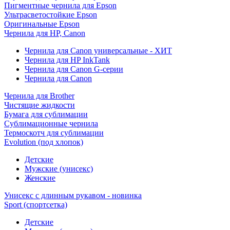
Пигментные чернила для Epson
Ультрасветостойкие Epson
Оригинальные Epson
Чернила для HP, Canon
Чернила для Canon универсальные - ХИТ
Чернила для HP InkTank
Чернила для Canon G-серии
Чернила для Canon
Чернила для Brother
Чистящие жидкости
Бумага для сублимации
Сублимационные чернила
Термоскотч для сублимации
Evolution (под хлопок)
Детские
Мужские (унисекс)
Женские
Унисекс с длинным рукавом - новинка
Sport (спортсетка)
Детские