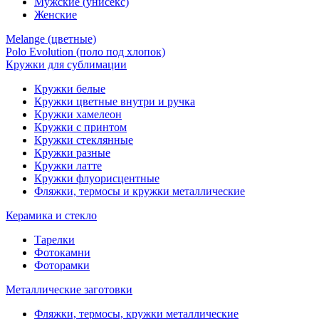
Мужские (унисекс)
Женские
Melange (цветные)
Polo Evolution (поло под хлопок)
Кружки для сублимации
Кружки белые
Кружки цветные внутри и ручка
Кружки хамелеон
Кружки c принтом
Кружки стеклянные
Кружки разные
Кружки латте
Кружки флуорисцентные
Фляжки, термосы и кружки металлические
Керамика и стекло
Тарелки
Фотокамни
Фоторамки
Металлические заготовки
Фляжки, термосы, кружки металлические