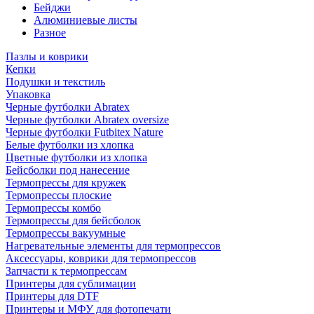
Бейджи
Алюминиевые листы
Разное
Пазлы и коврики
Кепки
Подушки и текстиль
Упаковка
Черные футболки Abratex
Черные футболки Abratex oversize
Черные футболки Futbitex Nature
Белые футболки из хлопка
Цветные футболки из хлопка
Бейсболки под нанесение
Термопрессы для кружек
Термопрессы плоские
Термопрессы комбо
Термопрессы для бейсболок
Термопрессы вакуумные
Нагревательные элементы для термопрессов
Аксессуары, коврики для термопрессов
Запчасти к термопрессам
Принтеры для сублимации
Принтеры для DTF
Принтеры и МФУ для фотопечати