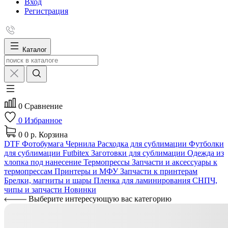
Вход
Регистрация
Каталог
0
Сравнение
0
Избранное
0
0 р.
Корзина
DTF
Фотобумага
Чернила
Расходка для сублимации
Футболки
для сублимации Futbitex
Заготовки для сублимации
Одежда из
хлопка под нанесение
Термопрессы
Запчасти и аксессуары к
термопрессам
Принтеры и МФУ
Запчасти к принтерам
Брелки, магниты и шары
Пленка для ламинирования
СНПЧ,
чипы и запчасти
Новинки
Выберите интересующую вас категорию