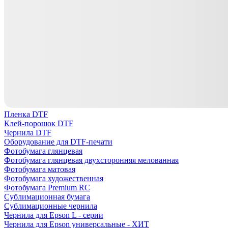
Пленка DTF
Клей-порошок DTF
Чернила DTF
Оборудование для DTF-печати
Фотобумага глянцевая
Фотобумага глянцевая двухсторонняя мелованная
Фотобумага матовая
Фотобумага художественная
Фотобумага Premium RC
Сублимационная бумага
Сублимационные чернила
Чернила для Epson L - серии
Чернила для Epson универсальные - ХИТ