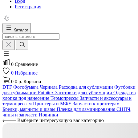
Вход
Регистрация
Каталог
0
Сравнение
0
Избранное
0
0 р.
Корзина
DTF
Фотобумага
Чернила
Расходка для сублимации
Футболки
для сублимации Futbitex
Заготовки для сублимации
Одежда из
хлопка под нанесение
Термопрессы
Запчасти и аксессуары к
термопрессам
Принтеры и МФУ
Запчасти к принтерам
Брелки, магниты и шары
Пленка для ламинирования
СНПЧ,
чипы и запчасти
Новинки
Выберите интересующую вас категорию