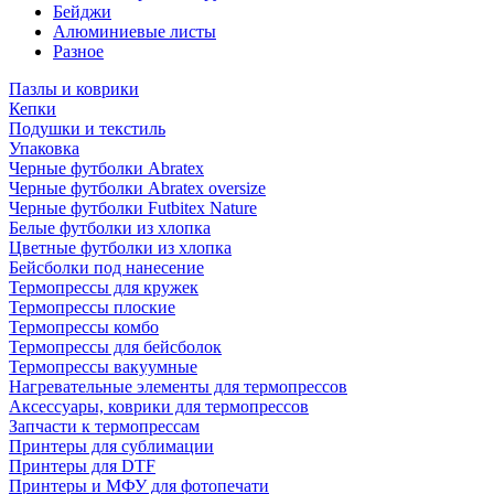
Бейджи
Алюминиевые листы
Разное
Пазлы и коврики
Кепки
Подушки и текстиль
Упаковка
Черные футболки Abratex
Черные футболки Abratex oversize
Черные футболки Futbitex Nature
Белые футболки из хлопка
Цветные футболки из хлопка
Бейсболки под нанесение
Термопрессы для кружек
Термопрессы плоские
Термопрессы комбо
Термопрессы для бейсболок
Термопрессы вакуумные
Нагревательные элементы для термопрессов
Аксессуары, коврики для термопрессов
Запчасти к термопрессам
Принтеры для сублимации
Принтеры для DTF
Принтеры и МФУ для фотопечати