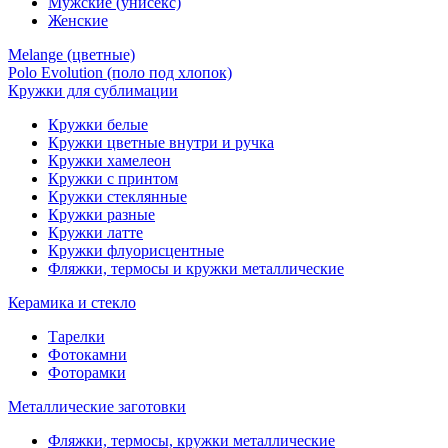
Мужские (унисекс)
Женские
Melange (цветные)
Polo Evolution (поло под хлопок)
Кружки для сублимации
Кружки белые
Кружки цветные внутри и ручка
Кружки хамелеон
Кружки c принтом
Кружки стеклянные
Кружки разные
Кружки латте
Кружки флуорисцентные
Фляжки, термосы и кружки металлические
Керамика и стекло
Тарелки
Фотокамни
Фоторамки
Металлические заготовки
Фляжки, термосы, кружки металлические