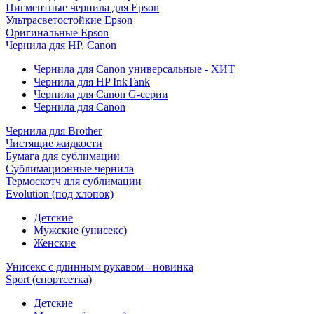
Пигментные чернила для Epson
Ультрасветостойкие Epson
Оригинальные Epson
Чернила для HP, Canon
Чернила для Canon универсальные - ХИТ
Чернила для HP InkTank
Чернила для Canon G-серии
Чернила для Canon
Чернила для Brother
Чистящие жидкости
Бумага для сублимации
Сублимационные чернила
Термоскотч для сублимации
Evolution (под хлопок)
Детские
Мужские (унисекс)
Женские
Унисекс с длинным рукавом - новинка
Sport (спортсетка)
Детские