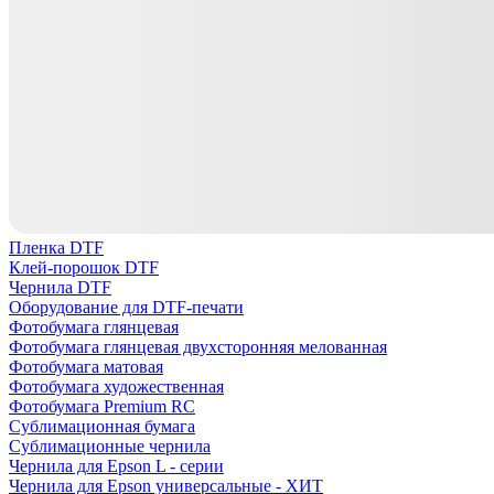
Пленка DTF
Клей-порошок DTF
Чернила DTF
Оборудование для DTF-печати
Фотобумага глянцевая
Фотобумага глянцевая двухсторонняя мелованная
Фотобумага матовая
Фотобумага художественная
Фотобумага Premium RC
Сублимационная бумага
Сублимационные чернила
Чернила для Epson L - серии
Чернила для Epson универсальные - ХИТ