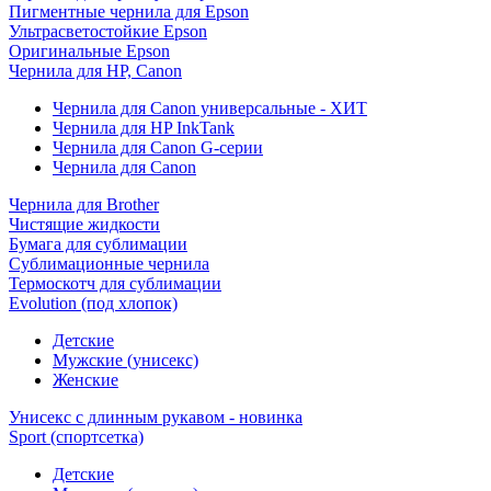
Пигментные чернила для Epson
Ультрасветостойкие Epson
Оригинальные Epson
Чернила для HP, Canon
Чернила для Canon универсальные - ХИТ
Чернила для HP InkTank
Чернила для Canon G-серии
Чернила для Canon
Чернила для Brother
Чистящие жидкости
Бумага для сублимации
Сублимационные чернила
Термоскотч для сублимации
Evolution (под хлопок)
Детские
Мужские (унисекс)
Женские
Унисекс с длинным рукавом - новинка
Sport (спортсетка)
Детские