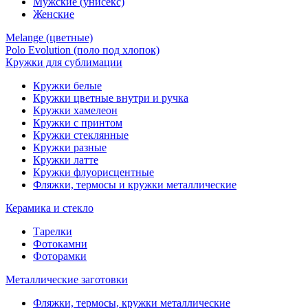
Мужские (унисекс)
Женские
Melange (цветные)
Polo Evolution (поло под хлопок)
Кружки для сублимации
Кружки белые
Кружки цветные внутри и ручка
Кружки хамелеон
Кружки c принтом
Кружки стеклянные
Кружки разные
Кружки латте
Кружки флуорисцентные
Фляжки, термосы и кружки металлические
Керамика и стекло
Тарелки
Фотокамни
Фоторамки
Металлические заготовки
Фляжки, термосы, кружки металлические