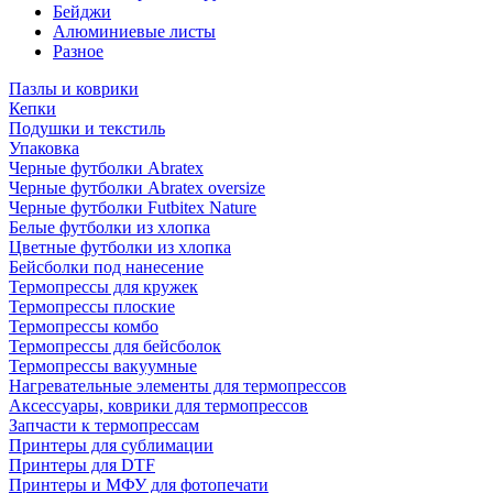
Бейджи
Алюминиевые листы
Разное
Пазлы и коврики
Кепки
Подушки и текстиль
Упаковка
Черные футболки Abratex
Черные футболки Abratex oversize
Черные футболки Futbitex Nature
Белые футболки из хлопка
Цветные футболки из хлопка
Бейсболки под нанесение
Термопрессы для кружек
Термопрессы плоские
Термопрессы комбо
Термопрессы для бейсболок
Термопрессы вакуумные
Нагревательные элементы для термопрессов
Аксессуары, коврики для термопрессов
Запчасти к термопрессам
Принтеры для сублимации
Принтеры для DTF
Принтеры и МФУ для фотопечати