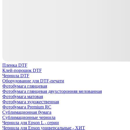
Пленка DTF
Клей-порошок DTF
Чернила DTF
Оборудование для DTF-печати
Фотобумага глянцевая
Фотобумага глянцевая двухсторонняя мелованная
Фотобумага матовая
Фотобумага художественная
Фотобумага Premium RC
Сублимационная бумага
Сублимационные чернила
Чернила для Epson L - серии
Чернила для Epson универсальные - ХИТ