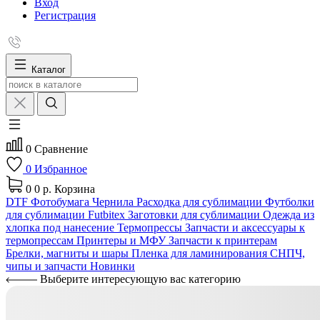
Вход
Регистрация
Каталог
0
Сравнение
0
Избранное
0
0 р.
Корзина
DTF
Фотобумага
Чернила
Расходка для сублимации
Футболки
для сублимации Futbitex
Заготовки для сублимации
Одежда из
хлопка под нанесение
Термопрессы
Запчасти и аксессуары к
термопрессам
Принтеры и МФУ
Запчасти к принтерам
Брелки, магниты и шары
Пленка для ламинирования
СНПЧ,
чипы и запчасти
Новинки
Выберите интересующую вас категорию