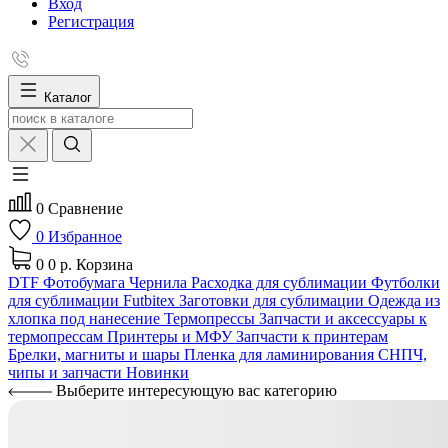
Вход
Регистрация
Каталог
0
Сравнение
0
Избранное
0
0 р.
Корзина
DTF
Фотобумага
Чернила
Расходка для сублимации
Футболки
для сублимации Futbitex
Заготовки для сублимации
Одежда из
хлопка под нанесение
Термопрессы
Запчасти и аксессуары к
термопрессам
Принтеры и МФУ
Запчасти к принтерам
Брелки, магниты и шары
Пленка для ламинирования
СНПЧ,
чипы и запчасти
Новинки
Выберите интересующую вас категорию