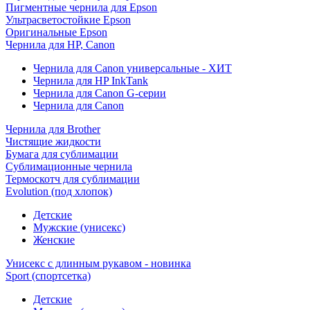
Пигментные чернила для Epson
Ультрасветостойкие Epson
Оригинальные Epson
Чернила для HP, Canon
Чернила для Canon универсальные - ХИТ
Чернила для HP InkTank
Чернила для Canon G-серии
Чернила для Canon
Чернила для Brother
Чистящие жидкости
Бумага для сублимации
Сублимационные чернила
Термоскотч для сублимации
Evolution (под хлопок)
Детские
Мужские (унисекс)
Женские
Унисекс с длинным рукавом - новинка
Sport (спортсетка)
Детские