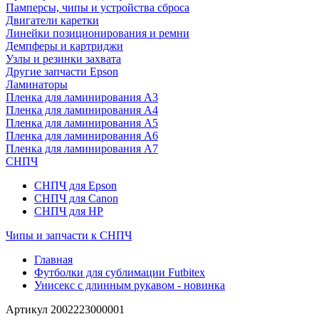
Памперсы, чипы и устройства сброса
Двигатели каретки
Линейки позиционирования и ремни
Демпферы и картриджи
Узлы и резинки захвата
Другие запчасти Epson
Ламинаторы
Пленка для ламинирования А3
Пленка для ламинирования А4
Пленка для ламинирования А5
Пленка для ламинирования А6
Пленка для ламинирования А7
СНПЧ
СНПЧ для Epson
СНПЧ для Canon
СНПЧ для HP
Чипы и запчасти к СНПЧ
Главная
Футболки для сублимации Futbitex
Унисекс с длинным рукавом - новинка
Артикул
2002223000001