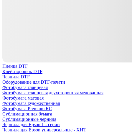
Пленка DTF
Клей-порошок DTF
Чернила DTF
Оборудование для DTF-печати
Фотобумага глянцевая
Фотобумага глянцевая двухсторонняя мелованная
Фотобумага матовая
Фотобумага художественная
Фотобумага Premium RC
Сублимационная бумага
Сублимационные чернила
Чернила для Epson L - серии
Чернила для Epson универсальные - ХИТ