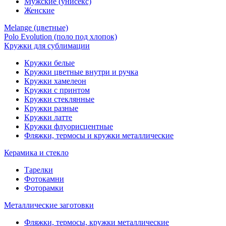
Мужские (унисекс)
Женские
Melange (цветные)
Polo Evolution (поло под хлопок)
Кружки для сублимации
Кружки белые
Кружки цветные внутри и ручка
Кружки хамелеон
Кружки c принтом
Кружки стеклянные
Кружки разные
Кружки латте
Кружки флуорисцентные
Фляжки, термосы и кружки металлические
Керамика и стекло
Тарелки
Фотокамни
Фоторамки
Металлические заготовки
Фляжки, термосы, кружки металлические