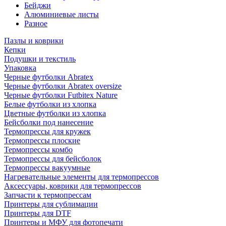
Бейджи
Алюминиевые листы
Разное
Пазлы и коврики
Кепки
Подушки и текстиль
Упаковка
Черные футболки Abratex
Черные футболки Abratex oversize
Черные футболки Futbitex Nature
Белые футболки из хлопка
Цветные футболки из хлопка
Бейсболки под нанесение
Термопрессы для кружек
Термопрессы плоские
Термопрессы комбо
Термопрессы для бейсболок
Термопрессы вакуумные
Нагревательные элементы для термопрессов
Аксессуары, коврики для термопрессов
Запчасти к термопрессам
Принтеры для сублимации
Принтеры для DTF
Принтеры и МФУ для фотопечати