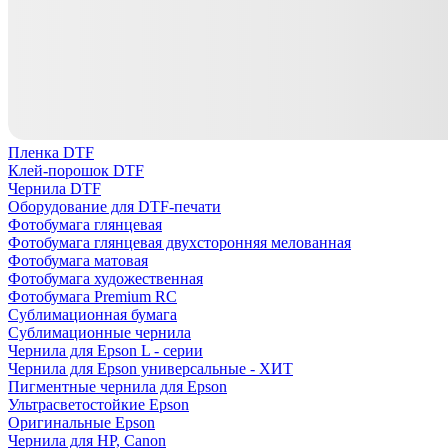
Пленка DTF
Клей-порошок DTF
Чернила DTF
Оборудование для DTF-печати
Фотобумага глянцевая
Фотобумага глянцевая двухсторонняя мелованная
Фотобумага матовая
Фотобумага художественная
Фотобумага Premium RC
Сублимационная бумага
Сублимационные чернила
Чернила для Epson L - серии
Чернила для Epson универсальные - ХИТ
Пигментные чернила для Epson
Ультрасветостойкие Epson
Оригинальные Epson
Чернила для HP, Canon