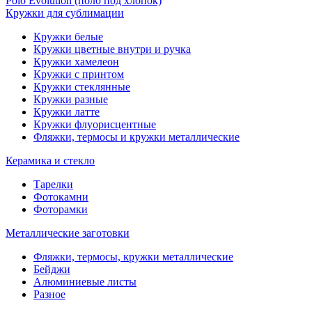
Polo Evolution (поло под хлопок)
Кружки для сублимации
Кружки белые
Кружки цветные внутри и ручка
Кружки хамелеон
Кружки c принтом
Кружки стеклянные
Кружки разные
Кружки латте
Кружки флуорисцентные
Фляжки, термосы и кружки металлические
Керамика и стекло
Тарелки
Фотокамни
Фоторамки
Металлические заготовки
Фляжки, термосы, кружки металлические
Бейджи
Алюминиевые листы
Разное