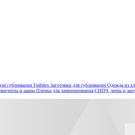
ля сублимации Futbitex
Заготовки для сублимации
Одежда из хл
 магниты и шары
Пленка для ламинирования
СНПЧ, чипы и зап