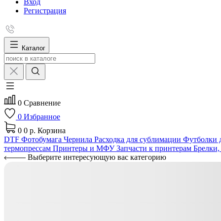
Вход
Регистрация
Каталог
0
Сравнение
0
Избранное
0
0 р.
Корзина
DTF
Фотобумага
Чернила
Расходка для сублимации
Футболки д
термопрессам
Принтеры и МФУ
Запчасти к принтерам
Брелки,
Выберите интересующую вас категорию