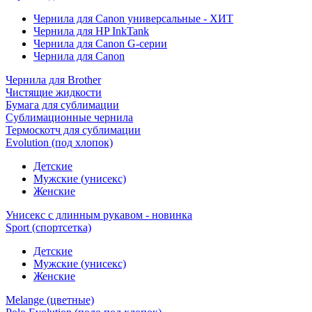
Чернила для Canon универсальные - ХИТ
Чернила для HP InkTank
Чернила для Canon G-серии
Чернила для Canon
Чернила для Brother
Чистящие жидкости
Бумага для сублимации
Сублимационные чернила
Термоскотч для сублимации
Evolution (под хлопок)
Детские
Мужские (унисекс)
Женские
Унисекс с длинным рукавом - новинка
Sport (спортсетка)
Детские
Мужские (унисекс)
Женские
Melange (цветные)