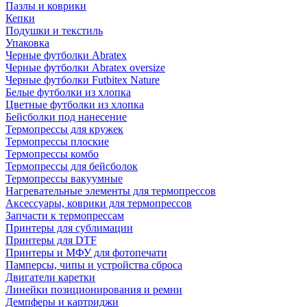
Пазлы и коврики
Кепки
Подушки и текстиль
Упаковка
Черные футболки Abratex
Черные футболки Abratex oversize
Черные футболки Futbitex Nature
Белые футболки из хлопка
Цветные футболки из хлопка
Бейсболки под нанесение
Термопрессы для кружек
Термопрессы плоские
Термопрессы комбо
Термопрессы для бейсболок
Термопрессы вакуумные
Нагревательные элементы для термопрессов
Аксессуары, коврики для термопрессов
Запчасти к термопрессам
Принтеры для сублимации
Принтеры для DTF
Принтеры и МФУ для фотопечати
Памперсы, чипы и устройства сброса
Двигатели каретки
Линейки позиционирования и ремни
Демпферы и картриджи