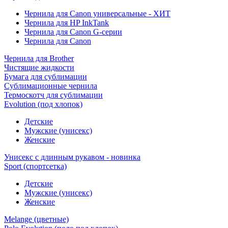
Чернила для Canon универсальные - ХИТ
Чернила для HP InkTank
Чернила для Canon G-серии
Чернила для Canon
Чернила для Brother
Чистящие жидкости
Бумага для сублимации
Сублимационные чернила
Термоскотч для сублимации
Evolution (под хлопок)
Детские
Мужские (унисекс)
Женские
Унисекс с длинным рукавом - новинка
Sport (спортсетка)
Детские
Мужские (унисекс)
Женские
Melange (цветные)