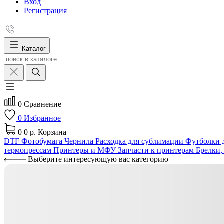
Вход
Регистрация
Каталог
0
Сравнение
0
Избранное
0
0 р.
Корзина
DTF
Фотобумага
Чернила
Расходка для сублимации
Футболки д
термопрессам
Принтеры и МФУ
Запчасти к принтерам
Брелки,
Выберите интересующую вас категорию