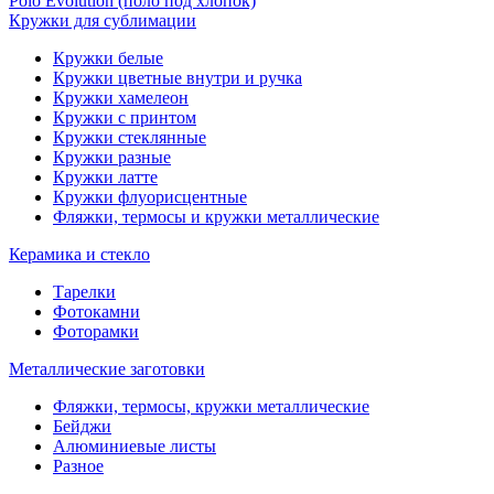
Polo Evolution (поло под хлопок)
Кружки для сублимации
Кружки белые
Кружки цветные внутри и ручка
Кружки хамелеон
Кружки c принтом
Кружки стеклянные
Кружки разные
Кружки латте
Кружки флуорисцентные
Фляжки, термосы и кружки металлические
Керамика и стекло
Тарелки
Фотокамни
Фоторамки
Металлические заготовки
Фляжки, термосы, кружки металлические
Бейджи
Алюминиевые листы
Разное