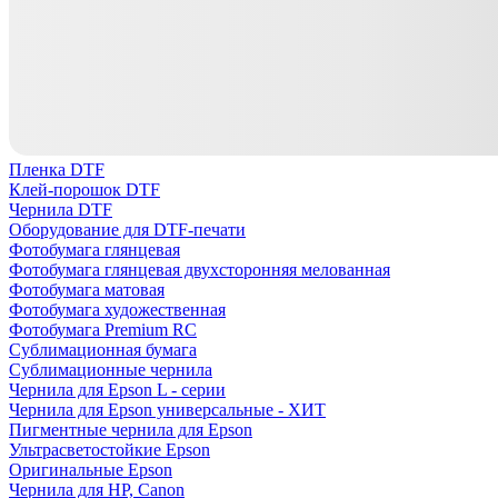
Пленка DTF
Клей-порошок DTF
Чернила DTF
Оборудование для DTF-печати
Фотобумага глянцевая
Фотобумага глянцевая двухсторонняя мелованная
Фотобумага матовая
Фотобумага художественная
Фотобумага Premium RC
Сублимационная бумага
Сублимационные чернила
Чернила для Epson L - серии
Чернила для Epson универсальные - ХИТ
Пигментные чернила для Epson
Ультрасветостойкие Epson
Оригинальные Epson
Чернила для HP, Canon