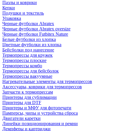
Пазлы и коврики
Кепки
Подушки и текстиль
Упаковка
Черные футболки Abratex
Черные футболки Abratex oversize
Черные футболки Futbitex Nature
Белые футболки из хлопка
Цветные футболки из хлопка
Бейсболки под нанесение
Термопрессы для кружек
Термопрессы плоские
Термопрессы комбо
Термопрессы для бейсболок
Термопрессы вакуумные
Нагревательные элементы для термопрессов
Аксессуары, коврики для термопрессов
Запчасти к термопрессам
Принтеры для сублимации
Принтеры для DTF
Принтеры и МФУ для фотопечати
Памперсы, чипы и устройства сброса
Двигатели каретки
Линейки позиционирования и ремни
Демпферы и картриджи