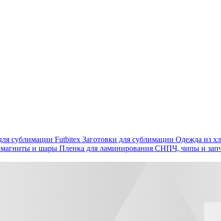
ля сублимации Futbitex
Заготовки для сублимации
Одежда из хл
 магниты и шары
Пленка для ламинирования
СНПЧ, чипы и зап