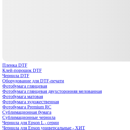
Пленка DTF
Клей-порошок DTF
Чернила DTF
Оборудование для DTF-печати
Фотобумага глянцевая
Фотобумага глянцевая двухсторонняя мелованная
Фотобумага матовая
Фотобумага художественная
Фотобумага Premium RC
Сублимационная бумага
Сублимационные чернила
Чернила для Epson L - серии
Чернила для Epson универсальные - ХИТ