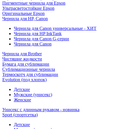
Пигментные чернила для Epson
Ультрасветостойкие Epson
Оригинальные Epson
Чернила для HP, Canon
Чернила для Canon универсальные - ХИТ
Чернила для HP InkTank
Чернила для Canon G-серии
Чернила для Canon
Чернила для Brother
Чистящие жидкости
Бумага для сублимации
Сублимационные чернила
Термоскотч для сублимации
Evolution (под хлопок)
Детские
Мужские (унисекс)
Женские
Унисекс с длинным рукавом - новинка
Sport (спортсетка)
Детские