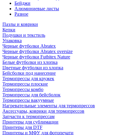
Бейджи
Алюминиевые листы
Разное
Пазлы и коврики
Кепки
Подушки и текстиль
Упаковка
Черные футболки Abratex
Черные футболки Abratex oversize
Черные футболки Futbitex Nature
Белые футболки из хлопка
Цветные футболки из хлопка
Бейсболки под нанесение
Термопрессы для кружек
Термопрессы плоские
Термопрессы комбо
Термопрессы для бейсболок
Термопрессы вакуумные
Нагревательные элементы для термопрессов
Аксессуары, коврики для термопрессов
Запчасти к термопрессам
Принтеры для сублимации
Принтеры для DTF
Принтеры и МФУ для фотопечати