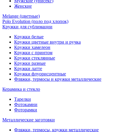
Мужские (унисекс)
Женские
Melange (цветные)
Polo Evolution (поло под хлопок)
Кружки для сублимации
Кружки белые
Кружки цветные внутри и ручка
Кружки хамелеон
Кружки c принтом
Кружки стеклянные
Кружки разные
Кружки латте
Кружки флуорисцентные
Фляжки, термосы и кружки металлические
Керамика и стекло
Тарелки
Фотокамни
Фоторамки
Металлические заготовки
Фляжки, термосы, кружки металлические