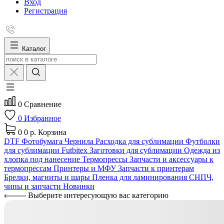
Вход
Регистрация
Каталог
0
Сравнение
0
Избранное
0
0 р.
Корзина
DTF
Фотобумага
Чернила
Расходка для сублимации
Футболки
для сублимации Futbitex
Заготовки для сублимации
Одежда из
хлопка под нанесение
Термопрессы
Запчасти и аксессуары к
термопрессам
Принтеры и МФУ
Запчасти к принтерам
Брелки, магниты и шары
Пленка для ламинирования
СНПЧ,
чипы и запчасти
Новинки
Выберите интересующую вас категорию